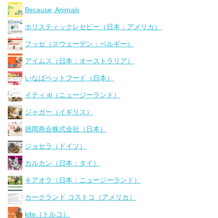
Because, Animals
ホリスティックレセピー（日本：アメリカ）
フッセ（スウェーデン：ベルギー）
アイムス（日本：オーストラリア）
いなばペットフード（日本）
イティ iti（ニュージーランド）
ジャガー（イギリス）
徳岡商会株式会社（日本）
ジョセラ（ドイツ）
カルカン（日本：タイ）
キアオラ（日本：ニュージーランド）
カークランド コストコ（アメリカ）
kito（トルコ）