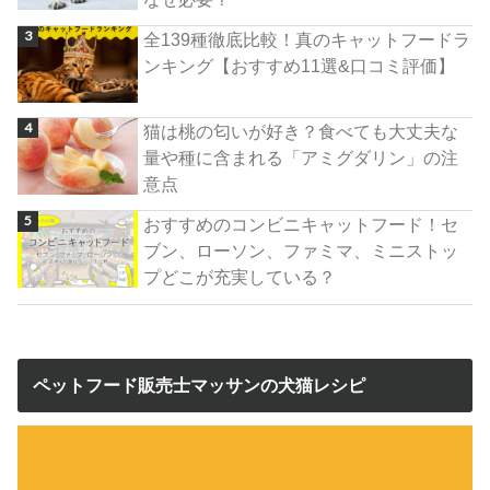
全139種徹底比較！真のキャットフードラ
ンキング【おすすめ11選&口コミ評価】
猫は桃の匂いが好き？食べても大丈夫な
量や種に含まれる「アミグダリン」の注
意点
おすすめのコンビニキャットフード！セ
ブン、ローソン、ファミマ、ミニストッ
プどこが充実している？
ペットフード販売士マッサンの犬猫レシピ