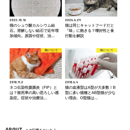
2023.10.16
2026.6.29
猫のシュウ酸カルシウム結
猫は同じキャットフードだと
石。溶解しない結石で近年増
「味」に飽きる？嗜好性と食
加傾向。原因や症状、治…
行動を解説
猫について
猫について
2018.11.2
2018.6.4
ネコ伝染性腹膜炎（FIP）と
猫の血液型はA型が大多数！B
は？致死率の高い恐ろしい感
型に多い猫種とAB型猫が少な
染症。症状や治療法…
い理由、O型猫は…
ABOUT