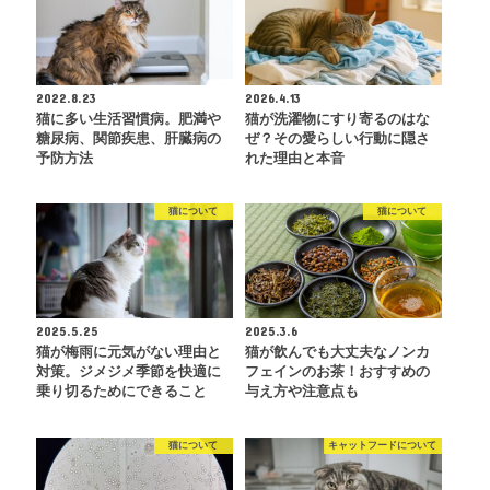
2022.8.23
2026.4.13
猫に多い生活習慣病。肥満や
猫が洗濯物にすり寄るのはな
糖尿病、関節疾患、肝臓病の
ぜ？その愛らしい行動に隠さ
予防方法
れた理由と本音
猫について
猫について
2025.5.25
2025.3.6
猫が梅雨に元気がない理由と
猫が飲んでも大丈夫なノンカ
対策。ジメジメ季節を快適に
フェインのお茶！おすすめの
乗り切るためにできること
与え方や注意点も
猫について
キャットフードについて