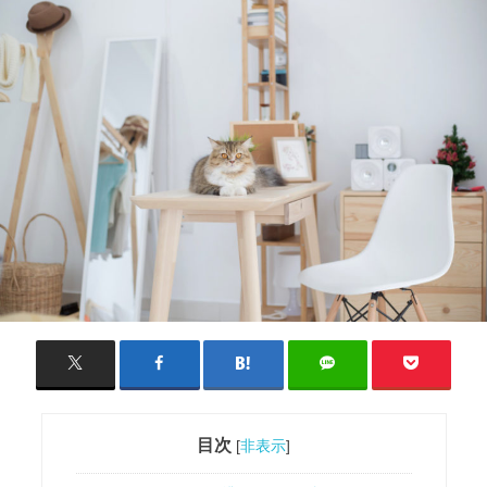
目次
[
非表示
]