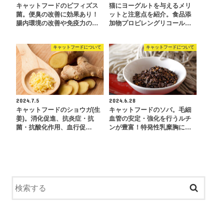
キャットフードのビフィズス
猫にヨーグルトを与えるメリ
菌。便臭の改善に効果あり！
ットと注意点を紹介。食品添
腸内環境の改善や免疫力の…
加物プロピレングリコール…
キャットフードについて
キャットフードについて
2024.7.5
2024.6.28
キャットフードのショウガ(生
キャットフードのソバ。毛細
姜)。消化促進、抗炎症・抗
血管の安定・強化を行うルチ
菌・抗酸化作用、血行促…
ンが豊富！特発性乳糜胸に…