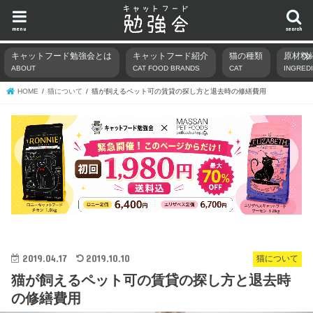
menu
search
キャットフード勉強会とは
キャットフード紹介
猫の種類
原材料
ABOUT
CAT FOOD BRANDS
CAT
INGRED
HOME
猫について
猫が飼えるペット可の賃貸の探し方と退去時の修繕費用
2019.04.17
2019.10.10
猫について
猫が飼えるペット可の賃貸の探し方と退去時
の修繕費用