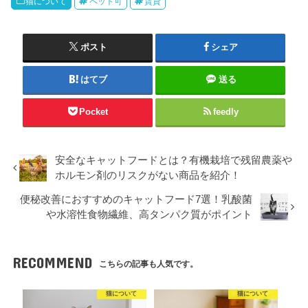
猫について
ペット可
賃貸
ポスト
シェア
はてブ
送る
Pocket
feedly
安全なキャットフードとは？有機栽培で残留農薬や
ホルモン剤のリスクがない商品を紹介！
便秘改善におすすめのキャットフード7選！乳酸菌
や水溶性食物繊維、高タンパク質がポイント
RECOMMEND
こちらの記事も人気です。
猫について
猫について