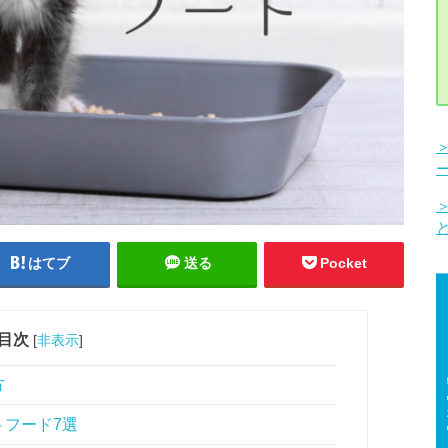
はてブ
送る
Pocket
目次
[
非表示
]
方
フード7選