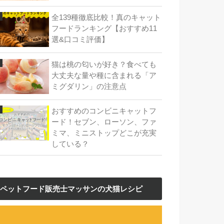
全139種徹底比較！真のキャット
フードランキング【おすすめ11
選&口コミ評価】
猫は桃の匂いが好き？食べても
大丈夫な量や種に含まれる「ア
ミグダリン」の注意点
おすすめのコンビニキャットフ
ード！セブン、ローソン、ファ
ミマ、ミニストップどこが充実
している？
ペットフード販売士マッサンの犬猫レシピ