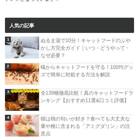
人気の記事
ぬるま湯で10分！キャットフードのふや
かし方完全ガイド｜いつ・どうやって・
なぜ必要？
蟻からキャットフードを守る！100均グッ
ズで簡単に対処する方法を解説
全139種徹底比較！真のキャットフードラ
ンキング【おすすめ11選&口コミ評価】
猫は桃の匂いが好き？食べても大丈夫な
量や種に含まれる「アミグダリン」の注
意点