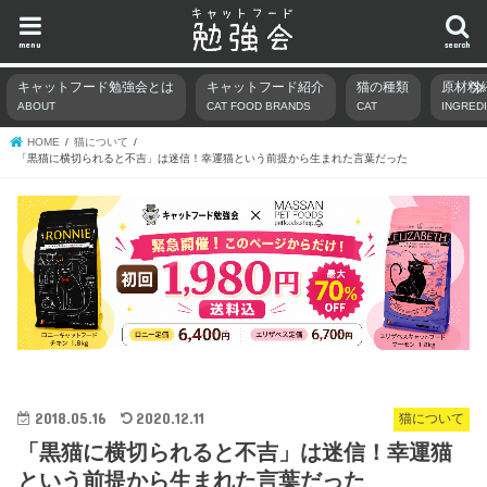
menu
search
キャットフード勉強会とは
キャットフード紹介
猫の種類
原材料
ABOUT
CAT FOOD BRANDS
CAT
INGRED
HOME
猫について
「黒猫に横切られると不吉」は迷信！幸運猫という前提から生まれた言葉だった
2018.05.16
2020.12.11
猫について
「黒猫に横切られると不吉」は迷信！幸運猫
という前提から生まれた言葉だった