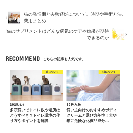
猫の発情期と去勢避妊について。時期や手術方法、
費用まとめ
猫のサプリメントはどんな病気のケアや効果が期待
できるのか
RECOMMEND
こちらの記事も人気です。
猫について
猫について
2025.6.4
2019.4.16
多頭飼いでトイレ数や場所は
飼い主向けのおすすめボディ
どうすべき？トイレ環境の作
クリームと選び方基準！犬や
り方やポイントを解説
猫に危険な化粧品成分…