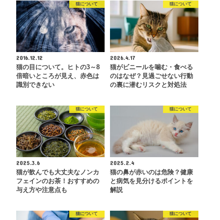
猫について
猫について
2016.12.12
2026.4.17
猫の目について。ヒトの3～8
猫がビニールを噛む・食べる
倍暗いところが見え、赤色は
のはなぜ？見過ごせない行動
識別できない
の裏に潜むリスクと対処法
猫について
猫について
2025.3.6
2025.2.4
猫が飲んでも大丈夫なノンカ
猫の鼻が赤いのは危険？健康
フェインのお茶！おすすめの
と病気を見分けるポイントを
与え方や注意点も
解説
猫について
猫について