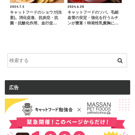
2024.7.5
2024.6.28
キャットフードのショウガ(生
キャットフードのソバ。毛細
姜)。消化促進、抗炎症・抗
血管の安定・強化を行うルチ
菌・抗酸化作用、血行促…
ンが豊富！特発性乳糜胸に…
広告