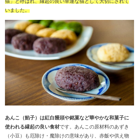
猫」と呼ばれ、縁起の良い幸運な猫として大切にされて
いました。
あんこ（餡子）は紅白饅頭や銘菓など華やかな和菓子に
使われる縁起の良い食材
です。あんこの原材料のあずき
（小豆）も厄除け・魔除けの意味があり、赤飯や供え物