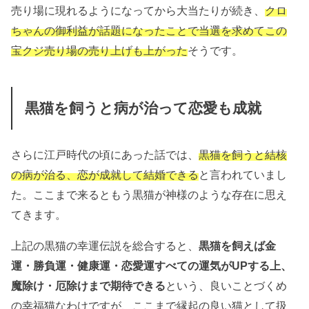
売り場に現れるようになってから大当たりが続き、
クロ
ちゃんの御利益が話題になったことで当選を求めてこの
宝クジ売り場の売り上げも上がった
そうです。
黒猫を飼うと病が治って恋愛も成就
さらに江戸時代の頃にあった話では、
黒猫を飼うと結核
の病が治る、恋が成就して結婚できる
と言われていまし
た。ここまで来るともう黒猫が神様のような存在に思え
てきます。
上記の黒猫の幸運伝説を総合すると、
黒猫を飼えば金
運・勝負運・健康運・恋愛運すべての運気がUPする上、
魔除け・厄除けまで期待できる
という、良いことづくめ
の幸福猫なわけですが、ここまで縁起の良い猫として扱