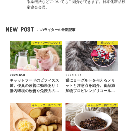
る薬機法などについてもご紹介ができます。日本化粧品検
定協会会員。
NEW POST
このライターの最新記事
キャットフードについて
猫について
2024.12.8
2024.8.26
キャットフードのビフィズス
猫にヨーグルトを与えるメリ
菌。便臭の改善に効果あり！
ットと注意点を紹介。食品添
腸内環境の改善や免疫力の…
加物プロピレングリコール…
キャットフードについて
キャットフードについて