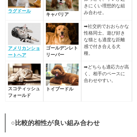
きにくい理想的な組
ラグドール
み合わせ。
キャバリア
➡社交的でおおらかな
性格同士。遊び好き
な猫とも適度な距離
感で付き合える犬
ゴールデンレト
アメリカンショ
種。
リーバー
ートヘア
➡どちらも適応力が高
く、相手のペースに
合わせやすい。
スコティッシュ
トイプードル
フォールド
○比較的相性が良い組み合わせ