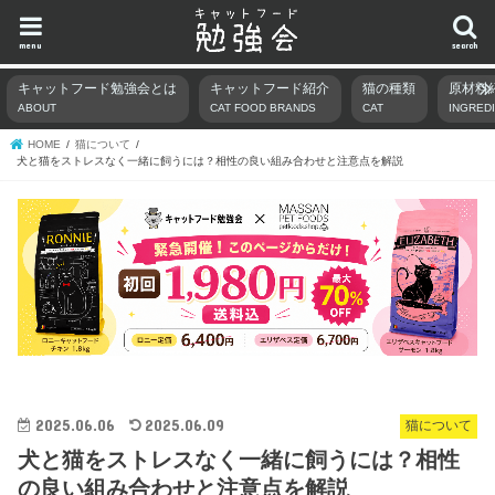
menu
search
キャットフード勉強会とは
キャットフード紹介
猫の種類
原材料
ABOUT
CAT FOOD BRANDS
CAT
INGRED
HOME
猫について
犬と猫をストレスなく一緒に飼うには？相性の良い組み合わせと注意点を解説
2025.06.06
2025.06.09
猫について
犬と猫をストレスなく一緒に飼うには？相性
の良い組み合わせと注意点を解説