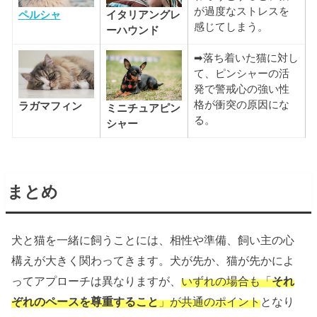
が過度なストレスを
ペルシャ
イタリアングレ
感じてしまう。
ーハウンド
➡落ち着いた猫に対し
て、ピンシャーの活
発で警戒心の強い性
格が衝突の原因にな
ラガマフィン
ミニチュアピン
る。
シャー
まとめ
犬と猫を一緒に飼うことには、相性や準備、飼い主の心
構えが大きく関わってきます。犬が先か、猫が先かによ
ってアプローチは異なりますが、
いずれの場合も「
それ
ぞれのペースを尊重すること
」が共通のポイント
となり