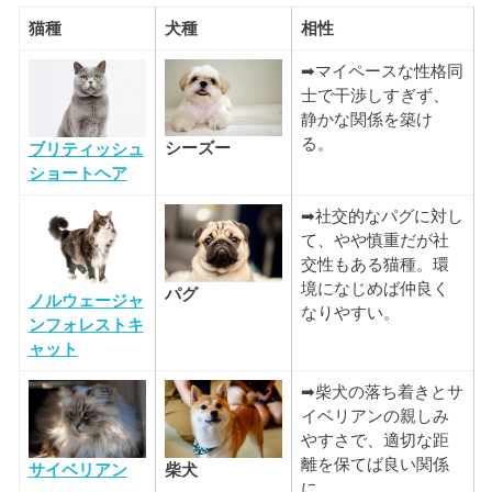
猫種
犬種
相性
➡マイペースな性格同
士で干渉しすぎず、
静かな関係を築け
る。
シーズー
ブリティッシュ
ショートヘア
➡社交的なパグに対し
て、やや慎重だが社
交性もある猫種。環
境になじめば仲良く
パグ
ノルウェージャ
なりやすい。
ンフォレストキ
ャット
➡柴犬の落ち着きとサ
イベリアンの親しみ
やすさで、適切な距
離を保てば良い関係
柴犬
サイベリアン
に。