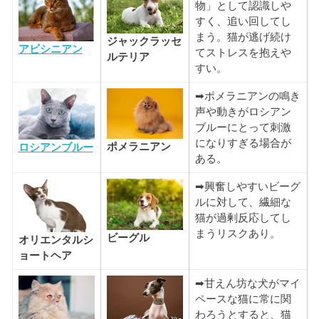
物」として認識しや
すく、追い回してし
まう。猫が逃げ続け
ジャックラッセ
アビシニアン
てストレスを抱えや
ルテリア
すい。
➡ポメラニアンの鳴き
声や動きがロシアン
ブルーにとって刺激
になりすぎる場合が
ポメラニアン
ロシアンブルー
ある。
➡興奮しやすいビーグ
ルに対して、繊細な
猫が過剰反応してし
まうリスクあり。
ビーグル
オリエンタルシ
ョートヘア
➡甘えん坊な犬がマイ
ペースな猫に常に関
わろうとすると、猫