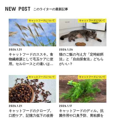
NEW POST
このライターの最新記事
キャットフードについて
キャットフードについて
2026.1.31
2026.1.26
キャットフードのススキ。食
猫のご飯の与え方「定時給餌
物繊維源として毛玉ケアに使
法」と「自由採食法」どちら
用。セルロースとの違いは…
がいい？
キャットフードについて
キャットフードについて
2026.1.21
2026.1.17
キャットフードのクローブ。
キャットフードのディル。抗
口腔ケア、記憶力低下の改善
菌作用や口臭予防、胃粘膜を