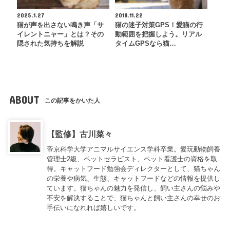
2025.1.27
2018.11.22
猫が声を出さない鳴き声「サ
猫の迷子対策GPS！愛猫の行
イレントニャー」とは？その
動範囲を把握しよう。リアル
隠された気持ちを解説
タイムGPSなら猫…
ABOUT
この記事をかいた人
【監修】古川菜々
帝京科学大学アニマルサイエンス学科卒業。愛玩動物飼養
管理士2級、ペットセラピスト、ペット看護士の資格を取
得。キャットフード勉強会ディレクターとして、猫ちゃん
の栄養や病気、生態、キャットフードなどの情報を提供し
ています。猫ちゃんの魅力を発信し、飼い主さんの悩みや
不安を解決することで、猫ちゃんと飼い主さんの幸せのお
手伝いになれれば嬉しいです。