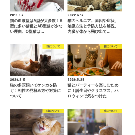
2018.6.4
2022.6.14
猫の血液型はA型が大多数！B
猫のヘルニア。原因や症状、
型に多い猫種とAB型猫が少な
治療方法と予防方法を解説。
い理由、O型猫は…
内臓が体から飛び出て…
猫について
猫について
2026.2.13
2026.5.28
猫の多頭飼いでケンカを防
猫とパーティーを楽しむため
ぐ！相性の見極め方や対策に
に！誕生日やクリスマス、ハ
ついて
ロウィンで気をつけた…
猫について
猫について