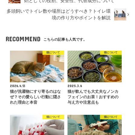
剤としての役割、安全性、代替成分について
多頭飼いでトイレ数や場所はどうすべき？トイレ環
境の作り方やポイントを解説
RECOMMEND
こちらの記事も人気です。
猫について
猫について
2026.4.13
2025.3.6
猫が洗濯物にすり寄るのはな
猫が飲んでも大丈夫なノンカ
ぜ？その愛らしい行動に隠さ
フェインのお茶！おすすめの
れた理由と本音
与え方や注意点も
猫について
猫について