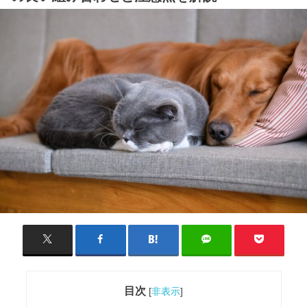
目次
[
非表示
]