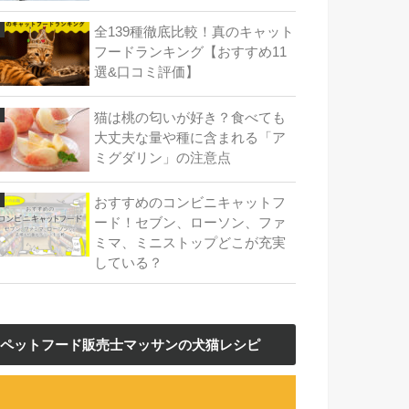
全139種徹底比較！真のキャット
フードランキング【おすすめ11
選&口コミ評価】
猫は桃の匂いが好き？食べても
大丈夫な量や種に含まれる「ア
ミグダリン」の注意点
おすすめのコンビニキャットフ
ード！セブン、ローソン、ファ
ミマ、ミニストップどこが充実
している？
ペットフード販売士マッサンの犬猫レシピ