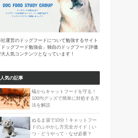
弊社運営のドッグフードについて勉強するサイト
「ドッグフード勉強会」独自のドッグフード評価
が大人気コンテンツとなっています！
人気の記事
蟻からキャットフードを守る！
100均グッズで簡単に対処する方
法を解説
ぬるま湯で10分！キャットフー
ドのふやかし方完全ガイド｜い
つ・どうやって・なぜ必要？