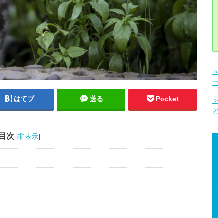
はてブ
送る
Pocket
目次
[
非表示
]