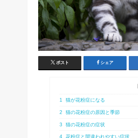
ポスト
シェア
1
猫が花粉症になる
2
猫の花粉症の原因と季節
3
猫の花粉症の症状
4
花粉症と間違われやすい症状