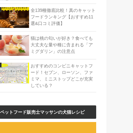
全139種徹底比較！真のキャット
フードランキング【おすすめ11
選&口コミ評価】
猫は桃の匂いが好き？食べても
大丈夫な量や種に含まれる「ア
ミグダリン」の注意点
おすすめのコンビニキャットフ
ード！セブン、ローソン、ファ
ミマ、ミニストップどこが充実
している？
ペットフード販売士マッサンの犬猫レシピ