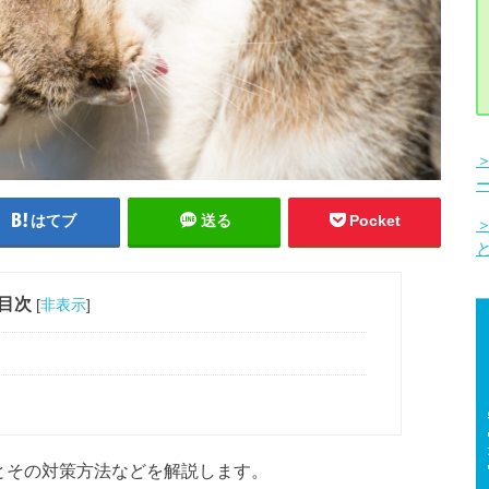
はてブ
送る
Pocket
目次
[
非表示
]
とその対策方法などを解説します。