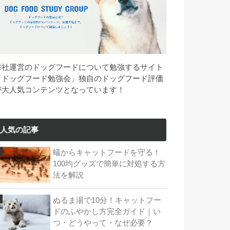
弊社運営のドッグフードについて勉強するサイト
「ドッグフード勉強会」独自のドッグフード評価
が大人気コンテンツとなっています！
人気の記事
蟻からキャットフードを守る！
100均グッズで簡単に対処する方
法を解説
ぬるま湯で10分！キャットフー
ドのふやかし方完全ガイド｜い
つ・どうやって・なぜ必要？