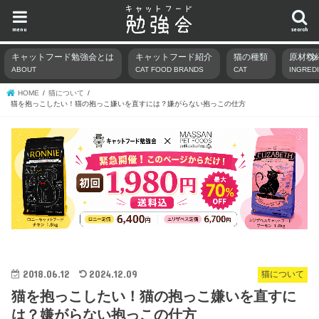
menu
search
キャットフード勉強会とは
キャットフード紹介
猫の種類
原材料
ABOUT
CAT FOOD BRANDS
CAT
INGRED
HOME
猫について
猫を抱っこしたい！猫の抱っこ嫌いを直すには？嫌がらない抱っこの仕方
2018.06.12
2024.12.09
猫について
猫を抱っこしたい！猫の抱っこ嫌いを直すに
は？嫌がらない抱っこの仕方