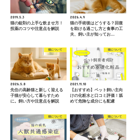
2019.5.3
2026.4.9
猫の錠剤の上手な飲ませ方！
猫の手術後はどうする？回復
投薬のコツや注意点を解説
を助ける過ごし方と食事の工
夫、飼い主が知ってお…
猫について
猫について
2026.5.8
2021.11.10
先住の高齢猫と新しく迎える
【おすすめ】ペット飼い主向
子猫が安心して暮らすため
けの化粧水と口コミ評価！舐
に。飼い方や注意点を解説
めて危険な成分にも配慮
猫について
猫について