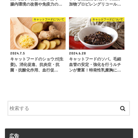
腸内環境の改善や免疫力の…
加物プロピレングリコール…
キャットフードについて
キャットフードについて
2024.7.5
2024.6.28
キャットフードのショウガ(生
キャットフードのソバ。毛細
姜)。消化促進、抗炎症・抗
血管の安定・強化を行うルチ
菌・抗酸化作用、血行促…
ンが豊富！特発性乳糜胸に…
広告