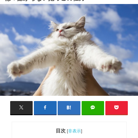
目次
[
非表示
]