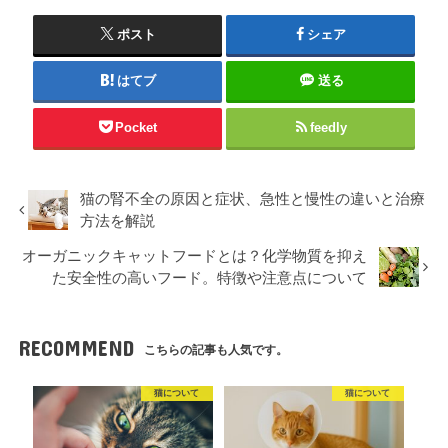
ポスト
シェア
はてブ
送る
Pocket
feedly
猫の腎不全の原因と症状、急性と慢性の違いと治療
方法を解説
オーガニックキャットフードとは？化学物質を抑え
た安全性の高いフード。特徴や注意点について
RECOMMEND
こちらの記事も人気です。
猫について
猫について