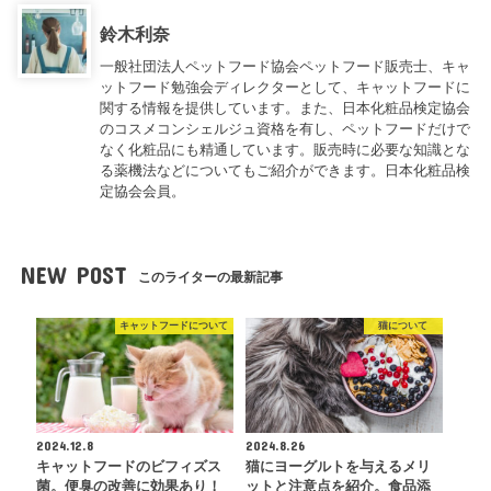
鈴木利奈
一般社団法人ペットフード協会ペットフード販売士、キャ
ットフード勉強会ディレクターとして、キャットフードに
関する情報を提供しています。また、日本化粧品検定協会
のコスメコンシェルジュ資格を有し、ペットフードだけで
なく化粧品にも精通しています。販売時に必要な知識とな
る薬機法などについてもご紹介ができます。日本化粧品検
定協会会員。
NEW POST
このライターの最新記事
キャットフードについて
猫について
2024.12.8
2024.8.26
キャットフードのビフィズス
猫にヨーグルトを与えるメリ
菌。便臭の改善に効果あり！
ットと注意点を紹介。食品添