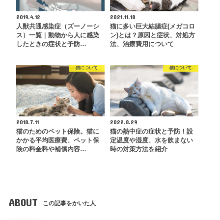
2019.4.12
2021.11.18
人獣共通感染症（ズーノーシ
猫に多い巨大結腸症(メガコロ
ス）一覧｜動物から人に感染
ン)とは？原因と症状、対処方
したときの症状と予防…
法、治療費用について
猫について
猫について
2018.7.11
2022.8.29
猫のためのペット保険。猫に
猫の熱中症の症状と予防！設
かかる平均医療費、ペット保
定温度や湿度、水を飲まない
険の料金料や補償内容…
時の対策方法を紹介
ABOUT
この記事をかいた人