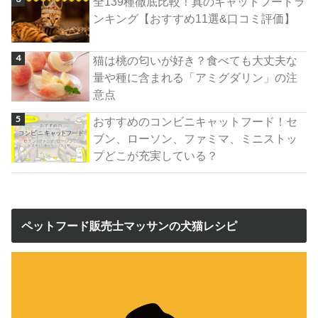
全139種徹底比較！真のキャットフードラ
ンキング【おすすめ11選&口コミ評価】
猫は桃の匂いが好き？食べても大丈夫な
量や種に含まれる「アミグダリン」の注
意点
おすすめのコンビニキャットフード！セ
ブン、ローソン、ファミマ、ミニストッ
プどこが充実している？
ペットフード販売士マッサンの犬猫レシピ