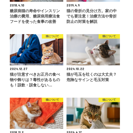
2018.4.10
2019.4.9
糖尿病猫の寿命やインスリン
猫の骨折の見分け方。家の中
治療の費用、糖尿病用療法食
でも要注意！治療方法や骨折
フードを使った食事の改善
防止の対策を解説
猫について
猫について
2024.12.27
2024.10.22
猫が注意すべきお正月の食べ
猫が毛玉を吐くのは大丈夫？
物や飾りは？毒性があるもの
危険なサインと毛玉対策
も！誤飲・誤食しない…
猫について
猫について
2018.11.2
2026.4.17