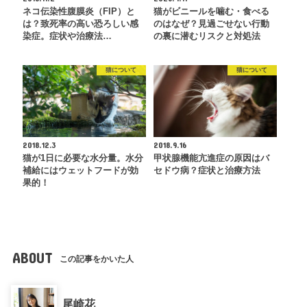
ネコ伝染性腹膜炎（FIP）と
猫がビニールを噛む・食べる
は？致死率の高い恐ろしい感
のはなぜ？見過ごせない行動
染症。症状や治療法…
の裏に潜むリスクと対処法
猫について
猫について
2018.12.3
2018.9.16
猫が1日に必要な水分量。水分
甲状腺機能亢進症の原因はバ
補給にはウェットフードが効
セドウ病？症状と治療方法
果的！
ABOUT
この記事をかいた人
尾崎花