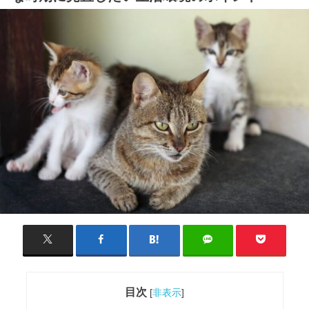
目次
[
非表示
]