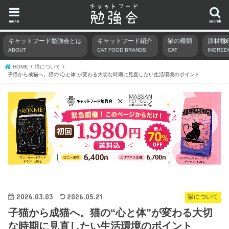
menu
search
キャットフード勉強会とは
キャットフード紹介
猫の種類
原材料
ABOUT
CAT FOOD BRANDS
CAT
INGRED
HOME
猫について
子猫から成猫へ。猫の“心と体”が変わる大切な時期に見直したい生活環境のポイント
2026.03.03
2026.05.21
猫について
子猫から成猫へ。猫の“心と体”が変わる大切
な時期に見直したい生活環境のポイント