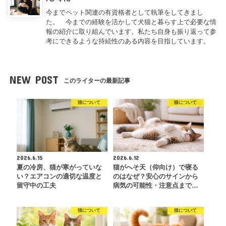
今までペット関連の有資格者として執筆をしてきまし
た。 今までの経験を活かして犬猫と暮らす上で必要な情
報の紹介に取り組んでいます。私たち自身も振り返って参
考にできるような持続性のある内容を目指しています。
NEW POST
このライターの最新記事
猫について
猫について
2026.6.15
2026.6.12
夏の冷房、猫が寒がっていな
猫がへそ天（仰向け）で寝る
い？エアコンの適切な温度と
のはなぜ？安心のサインから
留守中の工夫
病気の可能性・注意点まで…
猫について
猫について