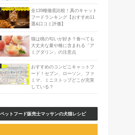
全139種徹底比較！真のキャット
フードランキング【おすすめ11
選&口コミ評価】
猫は桃の匂いが好き？食べても
大丈夫な量や種に含まれる「ア
ミグダリン」の注意点
おすすめのコンビニキャットフ
ード！セブン、ローソン、ファ
ミマ、ミニストップどこが充実
している？
ペットフード販売士マッサンの犬猫レシピ