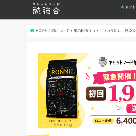
キャット
HOME
猫について
猫の回虫症（トキソカラ症）。感染経