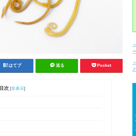
はてブ
送る
Pocket
目次
[
非表示
]