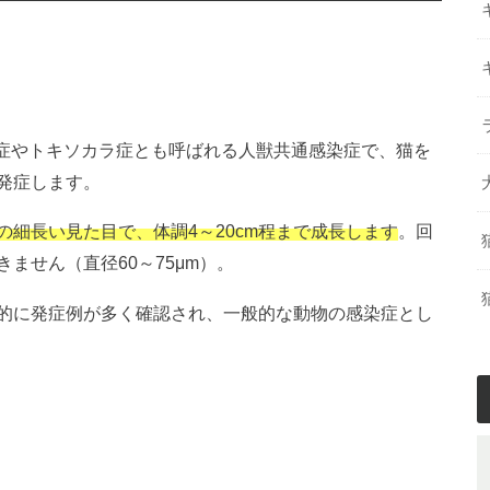
移行症やトキソカラ症とも呼ばれる人獣共通感染症で、猫を
発症します。
細長い見た目で、体調4～20cm程まで成長します
。回
ません（直径60～75μm）。
的に発症例が多く確認され、一般的な動物の感染症とし