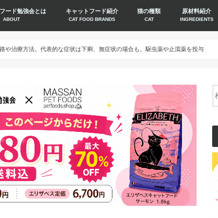
フード勉強会とは
キャットフード紹介
猫の種類
原材料紹介
ABOUT
CAT FOOD BRANDS
CAT
INGREDIENTS
路や治療方法。代表的な症状は下痢、無症状の場合も。駆虫薬や止瀉薬を投与