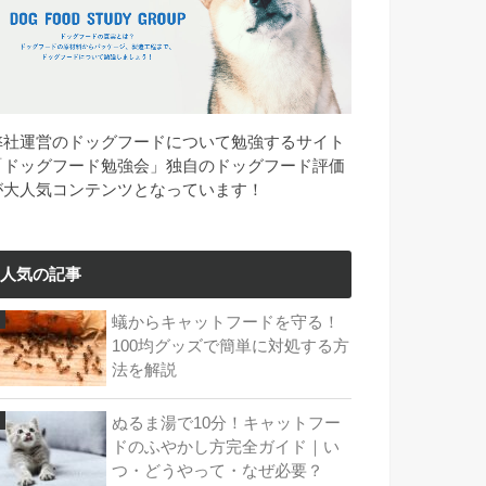
弊社運営のドッグフードについて勉強するサイト
「ドッグフード勉強会」独自のドッグフード評価
が大人気コンテンツとなっています！
人気の記事
蟻からキャットフードを守る！
100均グッズで簡単に対処する方
法を解説
ぬるま湯で10分！キャットフー
ドのふやかし方完全ガイド｜い
つ・どうやって・なぜ必要？