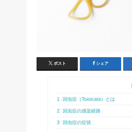
ポスト
シェア
1
回虫症（Toxocara）とは
2
回虫症の感染経路
3
回虫症の症状