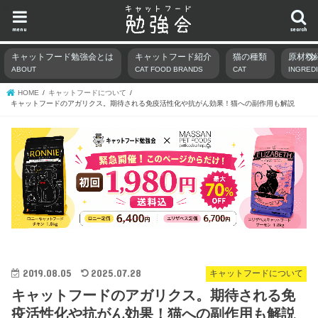
menu
search
キャットフード勉強会とは
キャットフード紹介
猫の種類
原材料
ABOUT
CAT FOOD BRANDS
CAT
INGRED
HOME
キャットフードについて
キャットフードのアガリクス。期待される免疫活性化や抗がん効果！猫への副作用も解説
2019.08.05
2025.07.28
キャットフードについて
キャットフードのアガリクス。期待される免
疫活性化や抗がん効果！猫への副作用も解説