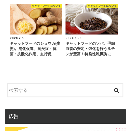
キャットフードについて
キャットフードについて
2024.7.5
2024.6.28
キャットフードのショウガ(生
キャットフードのソバ。毛細
姜)。消化促進、抗炎症・抗
血管の安定・強化を行うルチ
菌・抗酸化作用、血行促…
ンが豊富！特発性乳糜胸に…
広告