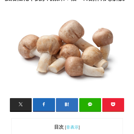
目次
[
非表示
]