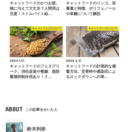
キャットフードのかつお節。
キャットフードのリンゴ。栄
猫に与えて大丈夫？人間用は
養素と特徴、ポリフェノール
注意！ストルバイト結…
や単糖について解説
キャットフードについて
キャットフードについて
2024.1.31
2020.6.11
キャットフードのフェヌグリ
キャットフードの計画的な備
ーク。消化促進や整腸、脂肪
蓄方法。災害時や感染症によ
蓄積抑制作用あり！ク…
るロックダウンへの準…
ABOUT
この記事をかいた人
鈴木利奈