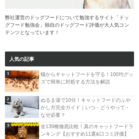
弊社運営のドッグフードについて勉強するサイト「ドッ
グフード勉強会」独自のドッグフード評価が大人気コン
テンツとなっています！
人気の記事
蟻からキャットフードを守る！100均グッ
ズで簡単に対処する方法を解説
ぬるま湯で10分！キャットフードのふや
かし方完全ガイド｜いつ・どうやって・
なぜ必要？
全139種徹底比較！真のキャットフードラ
ンキング【おすすめ11選&口コミ評価】