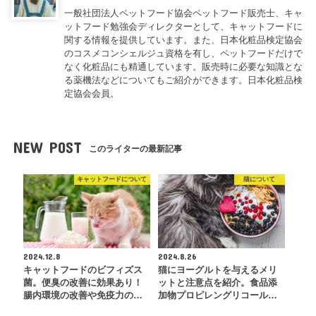
一般社団法人ペットフード協会ペットフード販売士、キャ
ットフード勉強会ディレクターとして、キャットフードに
関する情報を提供しています。また、日本化粧品検定協会
のコスメコンシェルジュ資格を有し、ペットフードだけで
なく化粧品にも精通しています。販売時に必要な知識とな
る薬機法などについてもご紹介ができます。日本化粧品検
定協会会員。
NEW POST
このライターの最新記事
キャットフードについて
猫について
2024.12.8
2024.8.26
キャットフードのビフィズス
猫にヨーグルトを与えるメリ
菌。便臭の改善に効果あり！
ットと注意点を紹介。食品添
腸内環境の改善や免疫力の…
加物プロピレングリコール…