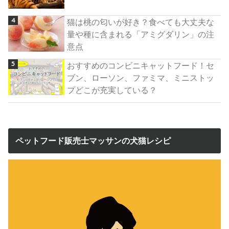
猫は桃の匂いが好き？食べても大丈夫な
量や種に含まれる「アミグダリン」の注
意点
おすすめのコンビニキャットフード！セ
ブン、ローソン、ファミマ、ミニストッ
プどこが充実している？
ペットフード販売士マッサンの犬猫レシピ