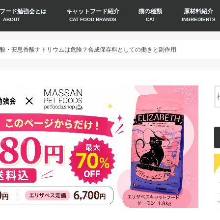
フード勉強会とは
キャットフード紹介
猫の種類
原材料紹介
ABOUT
CAT FOOD BRANDS
CAT
INGREDIENTS
酸・安息香酸ナトリウムは危険？合成保存料としての働きと副作用