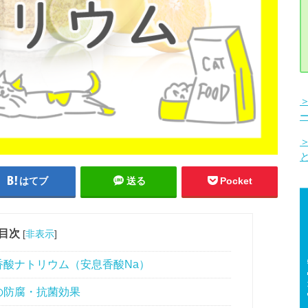
はてブ
送る
Pocket
目次
[
非表示
]
酸ナトリウム（安息香酸Na）
の防腐・抗菌効果