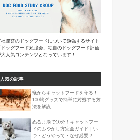
弊社運営のドッグフードについて勉強するサイト
「ドッグフード勉強会」独自のドッグフード評価
が大人気コンテンツとなっています！
人気の記事
蟻からキャットフードを守る！
100均グッズで簡単に対処する方
法を解説
ぬるま湯で10分！キャットフー
ドのふやかし方完全ガイド｜い
つ・どうやって・なぜ必要？