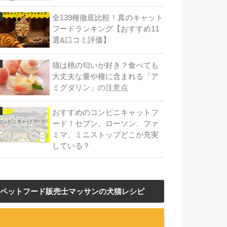
全139種徹底比較！真のキャット
フードランキング【おすすめ11
選&口コミ評価】
猫は桃の匂いが好き？食べても
大丈夫な量や種に含まれる「ア
ミグダリン」の注意点
おすすめのコンビニキャットフ
ード！セブン、ローソン、ファ
ミマ、ミニストップどこが充実
している？
ペットフード販売士マッサンの犬猫レシピ