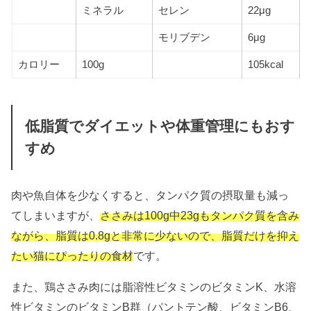
ミネラル
セレン
22μg
モリブデン
6μg
カロリー
100g
105kcal
低脂質でダイエットや体重管理にもおす
すめ
肉や魚自体を少なくすると、タンパク質の摂取量も減っ
てしまいますが、
ささみは100g中23gもタンパク質を含み
ながら、脂質は0.8gと非常に少ないので、脂質だけを抑え
たい猫にぴったりの食材
です。
また、鶏ささみ肉には脂溶性ビタミンのビタミンK、水溶
性ビタミンのビタミンB群（パントテン酸、ビタミンB6、