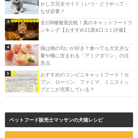
かし方完全ガイド｜いつ・どうやって・
なぜ必要？
全139種徹底比較！真のキャットフードラ
ンキング【おすすめ11選&口コミ評価】
猫は桃の匂いが好き？食べても大丈夫な
量や種に含まれる「アミグダリン」の注
意点
おすすめのコンビニキャットフード！セ
ブン、ローソン、ファミマ、ミニストッ
プどこが充実している？
ペットフード販売士マッサンの犬猫レシピ