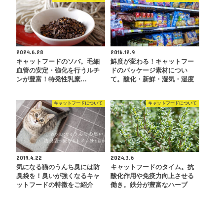
2024.6.28
2016.12.9
キャットフードのソバ。毛細
鮮度が変わる！キャットフー
血管の安定・強化を行うルチ
ドのパッケージ素材につい
ンが豊富！特発性乳糜…
て。酸化・新鮮・湿気・湿度
キャットフードについて
キャットフードについて
2019.4.22
2024.3.6
気になる猫のうんち臭には防
キャットフードのタイム。抗
臭袋を！臭いが強くなるキャ
酸化作用や免疫力向上させる
ットフードの特徴をご紹介
働き。鉄分が豊富なハーブ