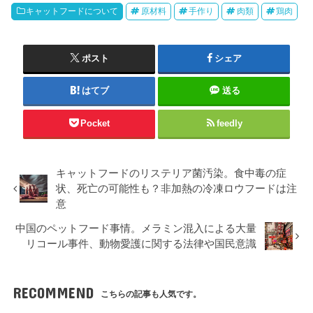
キャットフードについて
原材料
手作り
肉類
鶏肉
ポスト
シェア
はてブ
送る
Pocket
feedly
キャットフードのリステリア菌汚染。食中毒の症
状、死亡の可能性も？非加熱の冷凍ロウフードは注
意
中国のペットフード事情。メラミン混入による大量
リコール事件、動物愛護に関する法律や国民意識
RECOMMEND
こちらの記事も人気です。