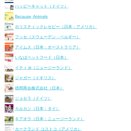
ハッピーキャット（ドイツ）
Because, Animals
ホリスティックレセピー（日本：アメリカ）
フッセ（スウェーデン：ベルギー）
アイムス（日本：オーストラリア）
いなばペットフード（日本）
イティ iti（ニュージーランド）
ジャガー（イギリス）
徳岡商会株式会社（日本）
ジョセラ（ドイツ）
カルカン（日本：タイ）
キアオラ（日本：ニュージーランド）
カークランド コストコ（アメリカ）