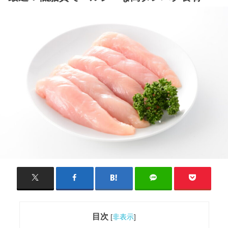
目次
[
非表示
]