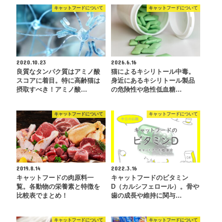
キャットフードについて
キャットフードについて
2020.10.23
2026.6.16
良質なタンパク質はアミノ酸
猫によるキシリトール中毒。
スコアに着目。特に高齢猫は
身近にあるキシリトール製品
摂取すべき！アミノ酸…
の危険性や急性低血糖…
キャットフードについて
キャットフードについて
2019.8.14
2022.3.16
キャットフードの肉原料一
キャットフードのビタミン
覧。各動物の栄養素と特徴を
D（カルシフェロール）。骨や
比較表でまとめ！
歯の成長や維持に関与…
キャットフードについて
キャットフードについて