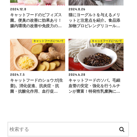
2024.12.8
2024.8.26
キャットフードのビフィズス
猫にヨーグルトを与えるメリ
菌。便臭の改善に効果あり！
ットと注意点を紹介。食品添
腸内環境の改善や免疫力の…
加物プロピレングリコール…
キャットフードについて
キャットフードについて
2024.7.5
2024.6.28
キャットフードのショウガ(生
キャットフードのソバ。毛細
姜)。消化促進、抗炎症・抗
血管の安定・強化を行うルチ
菌・抗酸化作用、血行促…
ンが豊富！特発性乳糜胸に…