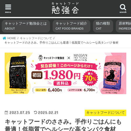
menu
search
キャットフード勉強会とは
キャットフード紹介
猫の種類
原材料
ABOUT
CAT FOOD BRANDS
CAT
INGRED
HOME
キャットフードについて
キャットフードのささみ。手作りごはんにも最適！低脂質でヘルシーな高タンパク食材
2023.07.25
2025.02.21
キャットフードについて
キャットフードのささみ。手作りごはんにも
最適！低脂質でヘルシーな高タンパク食材