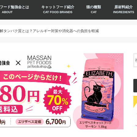
フード勉強会とは
キャットフード紹介
猫の種類
原材料紹介
ABOUT
CAT FOOD BRANDS
CAT
INGREDIENTS
解タンパク質とは？アレルギー対策や消化器への負担を軽減