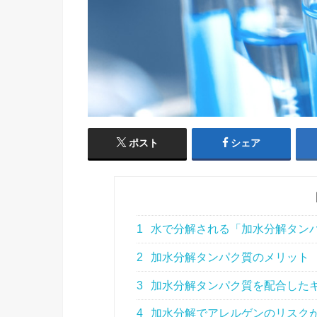
ポスト
シェア
1
水で分解される「加水分解タン
2
加水分解タンパク質のメリット
3
加水分解タンパク質を配合した
4
加水分解でアレルゲンのリスクが