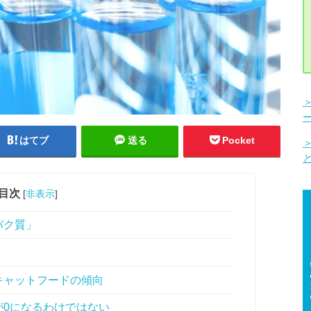
はてブ
送る
Pocket
目次
[
非表示
]
パク質」
キャットフードの傾向
0になるわけではない