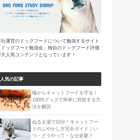
弊社運営のドッグフードについて勉強するサイト
「ドッグフード勉強会」独自のドッグフード評価
が大人気コンテンツとなっています！
人気の記事
蟻からキャットフードを守る！
100均グッズで簡単に対処する方
法を解説
ぬるま湯で10分！キャットフー
ドのふやかし方完全ガイド｜い
つ・どうやって・なぜ必要？