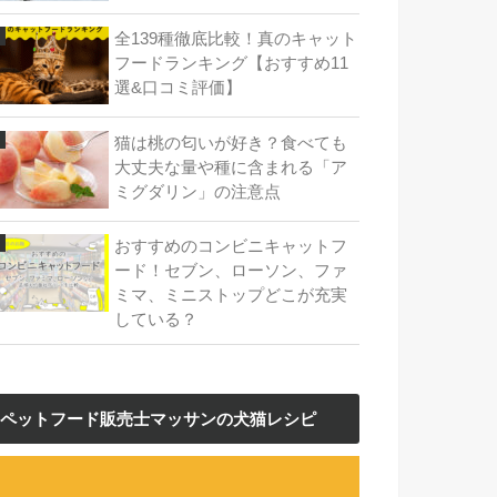
全139種徹底比較！真のキャット
フードランキング【おすすめ11
選&口コミ評価】
猫は桃の匂いが好き？食べても
大丈夫な量や種に含まれる「ア
ミグダリン」の注意点
おすすめのコンビニキャットフ
ード！セブン、ローソン、ファ
ミマ、ミニストップどこが充実
している？
ペットフード販売士マッサンの犬猫レシピ