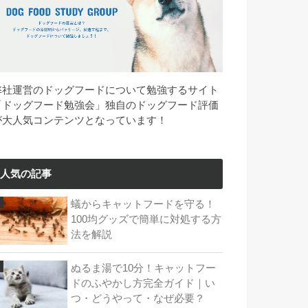
弊社運営のドッグフードについて勉強するサイト
「ドッグフード勉強会」独自のドッグフード評価
が大人気コンテンツとなっています！
人気の記事
蟻からキャットフードを守る！
100均グッズで簡単に対処する方
法を解説
ぬるま湯で10分！キャットフー
ドのふやかし方完全ガイド｜い
つ・どうやって・なぜ必要？