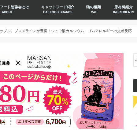
フード勉強会とは
キャットフード紹介
猫の種類
原材料紹介
ABOUT
CAT FOOD BRANDS
CAT
INGREDIENTS
ップル。ブロメラインが豊富！シュウ酸カルシウム、ゴムアレルギーの交差反応