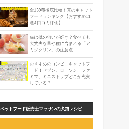
全139種徹底比較！真のキャット
フードランキング【おすすめ11
選&口コミ評価】
猫は桃の匂いが好き？食べても
大丈夫な量や種に含まれる「ア
ミグダリン」の注意点
おすすめのコンビニキャットフ
ード！セブン、ローソン、ファ
ミマ、ミニストップどこが充実
している？
ペットフード販売士マッサンの犬猫レシピ