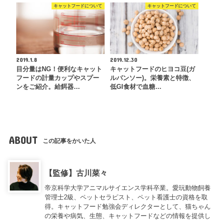
キャットフードについて
キャットフードについて
2019.1.8
2019.12.30
目分量はNG！便利なキャット
キャットフードのヒヨコ豆(ガ
フードの計量カップやスプー
ルバンソー)。栄養素と特徴、
ンをご紹介。給餌器…
低GI食材で血糖…
ABOUT
この記事をかいた人
【監修】古川菜々
帝京科学大学アニマルサイエンス学科卒業。愛玩動物飼養
管理士2級、ペットセラピスト、ペット看護士の資格を取
得。キャットフード勉強会ディレクターとして、猫ちゃん
の栄養や病気、生態、キャットフードなどの情報を提供し