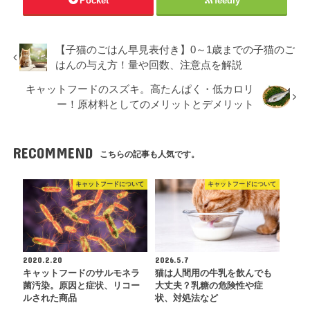
Pocket
feedly
【子猫のごはん早見表付き】0～1歳までの子猫のご
はんの与え方！量や回数、注意点を解説
キャットフードのスズキ。高たんぱく・低カロリ
ー！原材料としてのメリットとデメリット
RECOMMEND
こちらの記事も人気です。
キャットフードについて
キャットフードについて
2020.2.20
2026.5.7
キャットフードのサルモネラ
猫は人間用の牛乳を飲んでも
菌汚染。原因と症状、リコー
大丈夫？乳糖の危険性や症
ルされた商品
状、対処法など