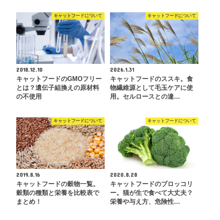
キャットフードについて
キャットフードについて
2018.12.10
2026.1.31
キャットフードのGMOフリー
キャットフードのススキ。食
とは？遺伝子組換えの原材料
物繊維源として毛玉ケアに使
の不使用
用。セルロースとの違…
キャットフードについて
キャットフードについて
2019.8.16
2020.8.28
キャットフードの穀物一覧。
キャットフードのブロッコリ
穀類の種類と栄養を比較表で
ー。猫が生で食べて大丈夫？
まとめ！
栄養や与え方、危険性…