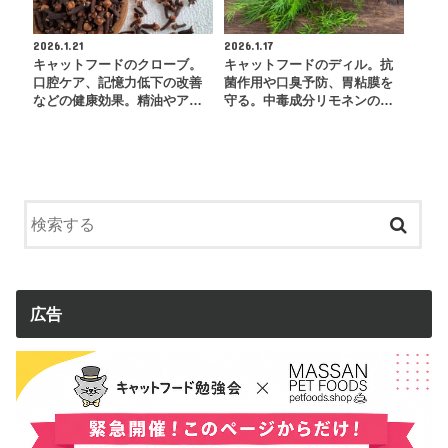
2026.1.21
2026.1.17
キャットフードのクローブ。
キャットフードのディル。抗
口腔ケア、記憶力低下の改善
菌作用や口臭予防、胃粘膜を
などの健康効果。精油やア…
守る。中毒成分リモネンの…
広告