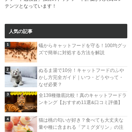
テンツとなっています！
人気の記事
蟻からキャットフードを守る！100均グッ
ズで簡単に対処する方法を解説
ぬるま湯で10分！キャットフードのふや
かし方完全ガイド｜いつ・どうやって・
なぜ必要？
全139種徹底比較！真のキャットフードラ
ンキング【おすすめ11選&口コミ評価】
猫は桃の匂いが好き？食べても大丈夫な
量や種に含まれる「アミグダリン」の注