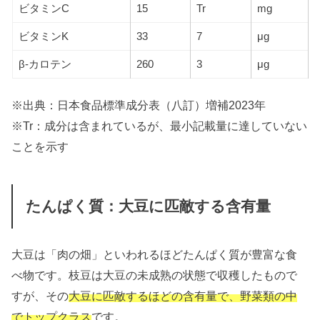
ビタミンC
15
Tr
mg
ビタミンK
33
7
μg
β-カロテン
260
3
μg
※出典：日本食品標準成分表（八訂）増補2023年
※Tr：成分は含まれているが、最小記載量に達していない
ことを示す
たんぱく質：大豆に匹敵する含有量
大豆は「肉の畑」といわれるほどたんぱく質が豊富な食
べ物です。枝豆は大豆の未成熟の状態で収穫したもので
すが、その
大豆に匹敵するほどの含有量で、野菜類の中
でトップクラス
です。