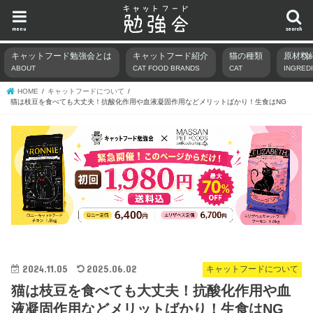
menu
search
キャットフード勉強会とは
キャットフード紹介
猫の種類
原材料
ABOUT
CAT FOOD BRANDS
CAT
INGRED
HOME
キャットフードについて
猫は枝豆を食べても大丈夫！抗酸化作用や血液凝固作用などメリットばかり！生食はNG
2024.11.05
2025.06.02
キャットフードについて
猫は枝豆を食べても大丈夫！抗酸化作用や血
液凝固作用などメリットばかり！生食はNG