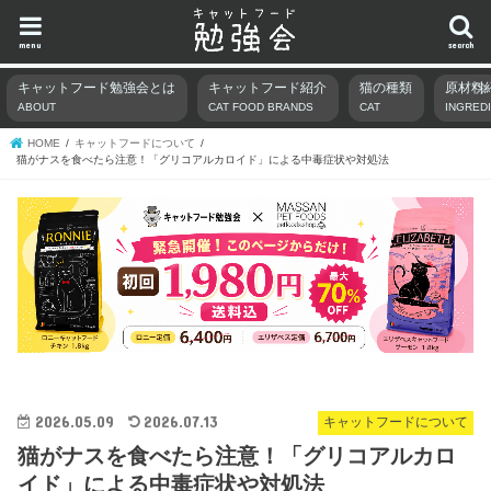
menu
search
キャットフード勉強会とは
キャットフード紹介
猫の種類
原材料
ABOUT
CAT FOOD BRANDS
CAT
INGRED
HOME
キャットフードについて
猫がナスを食べたら注意！「グリコアルカロイド」による中毒症状や対処法
2026.05.09
2026.07.13
キャットフードについて
猫がナスを食べたら注意！「グリコアルカロ
イド」による中毒症状や対処法