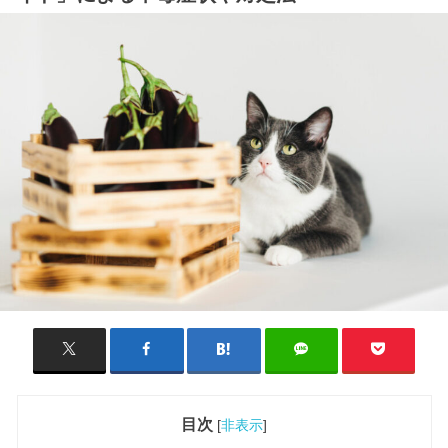
目次
[
非表示
]