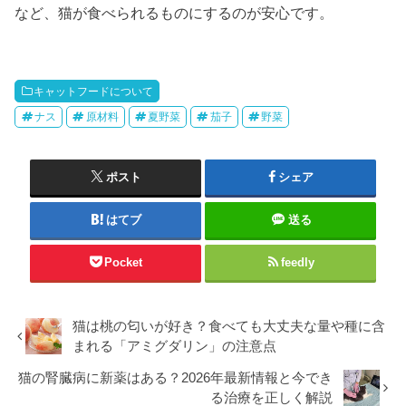
など、猫が食べられるものにするのが安心です。
キャットフードについて
ナス
原材料
夏野菜
茄子
野菜
ポスト
シェア
はてブ
送る
Pocket
feedly
猫は桃の匂いが好き？食べても大丈夫な量や種に含
まれる「アミグダリン」の注意点
猫の腎臓病に新薬はある？2026年最新情報と今でき
る治療を正しく解説