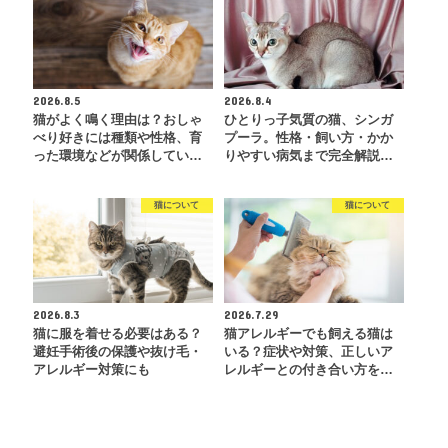
2026.8.5
2026.8.4
猫がよく鳴く理由は？おしゃ
ひとりっ子気質の猫、シンガ
べり好きには種類や性格、育
プーラ。性格・飼い方・かか
った環境などが関係してい…
りやすい病気まで完全解説…
猫について
猫について
2026.8.3
2026.7.29
猫に服を着せる必要はある？
猫アレルギーでも飼える猫は
避妊手術後の保護や抜け毛・
いる？症状や対策、正しいア
アレルギー対策にも
レルギーとの付き合い方を…