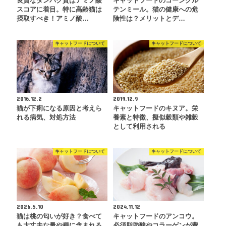
良質なタンパク質はアミノ酸
キャットフードのコーングル
スコアに着目。特に高齢猫は
テンミール。猫の健康への危
摂取すべき！アミノ酸…
険性は？メリットとデ…
キャットフードについて
キャットフードについて
2016.12.2
2019.12.9
猫が下痢になる原因と考えら
キャットフードのキヌア。栄
れる病気、対処方法
養素と特徴、擬似穀類や雑穀
として利用される
キャットフードについて
キャットフードについて
2026.5.10
2024.11.12
猫は桃の匂いが好き？食べて
キャットフードのアンコウ。
も大丈夫な量や種に含まれる
必須脂肪酸やコラーゲンが豊