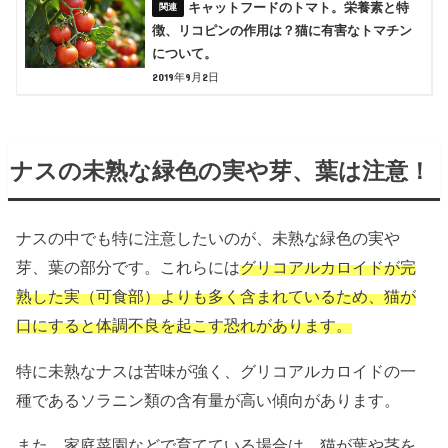
キャットフードのトマト。栄養素と特
徴、リコピンの作用は？猫に有害なトマチン
について。
2019年9月2日
ナスの未熟な緑色の実や芽、葉は注意！
ナスの中でも特に注意したいのが、未熟な緑色の実や
芽、葉の部分です。これらには
グリコ
アルカロイドが完
熟した実（可食部）よりも多く含まれているため、猫が
口にすると体調不良を起こす恐れ
があります。
特に未熟なナスは苦味が強く、グリコアルカロイドの一
種であるソラニン類の含有量が高い傾向があります。
また、家庭菜園などで育てている場合は、猫が葉や茎を