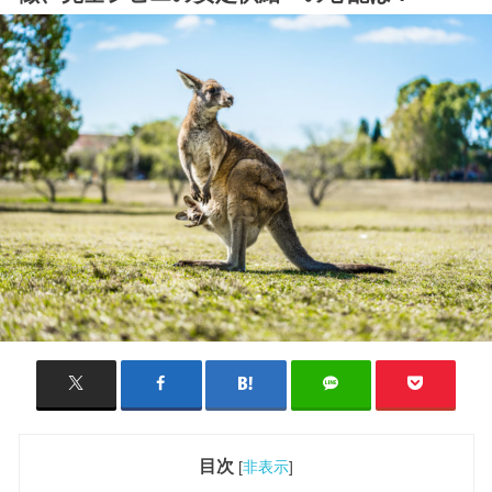
目次
[
非表示
]