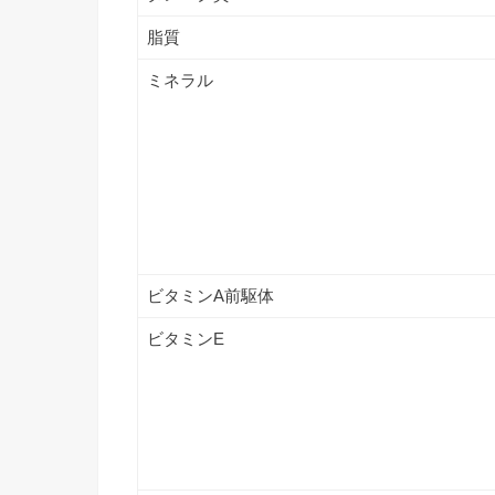
脂質
ミネラル
ビタミンA前駆体
ビタミンE