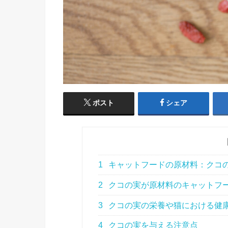
ポスト
シェア
1
キャットフードの原材料：クコの実（g
2
クコの実が原材料のキャットフ
3
クコの実の栄養や猫における健
4
クコの実を与える注意点