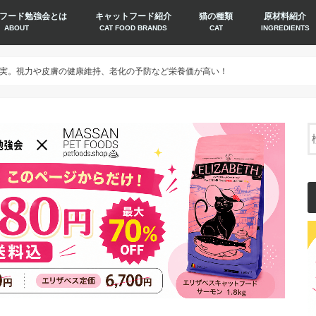
フード勉強会とは
キャットフード紹介
猫の種類
原材料紹介
ABOUT
CAT FOOD BRANDS
CAT
INGREDIENTS
実。視力や皮膚の健康維持、老化の予防など栄養価が高い！