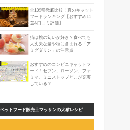
全139種徹底比較！真のキャット
フードランキング【おすすめ11
選&口コミ評価】
猫は桃の匂いが好き？食べても
大丈夫な量や種に含まれる「ア
ミグダリン」の注意点
おすすめのコンビニキャットフ
ード！セブン、ローソン、ファ
ミマ、ミニストップどこが充実
している？
ペットフード販売士マッサンの犬猫レシピ