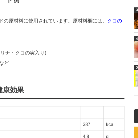
ード例
ドの原材料に使用されています。原材料欄には、
クコの
ルリナ・クコの実入り)
など
健康効果
387
kcal
4.8
g