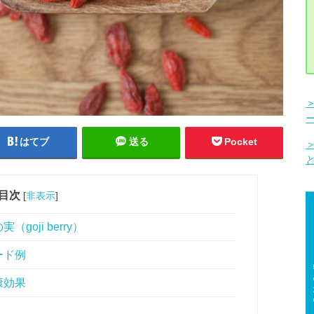
はてブ
送る
Pocket
目次
[
非表示
]
oji berry）
ード例
康効果