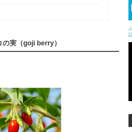
コの実（
goji berry
）