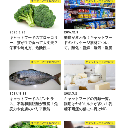
キャットフードについて
キャットフードについて
2020.8.28
2016.12.9
キャットフードのブロッコリ
鮮度が変わる！キャットフー
ー。猫が生で食べて大丈夫？
ドのパッケージ素材につい
栄養や与え方、危険性…
て。酸化・新鮮・湿気・湿度
キャットフードについて
キャットフードについて
2024.12.22
2021.3.2
キャットフードのギンヒラ
キャットフードの乳類一覧。
ス。不飽和脂肪酸が豊富！免
猫用はヤギミルクが多い！乳
疫力や皮膚のバリア機能…
糖不耐症の猫に牛乳はNG
キャットフードについて
キャットフードについて