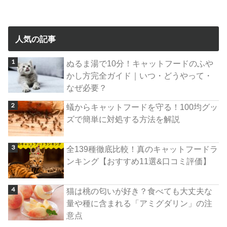
人気の記事
ぬるま湯で10分！キャットフードのふや
かし方完全ガイド｜いつ・どうやって・
なぜ必要？
蟻からキャットフードを守る！100均グッ
ズで簡単に対処する方法を解説
全139種徹底比較！真のキャットフードラ
ンキング【おすすめ11選&口コミ評価】
猫は桃の匂いが好き？食べても大丈夫な
量や種に含まれる「アミグダリン」の注
意点