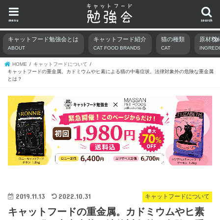
menu
search
キャットフード勉強会とは
キャットフード紹介
猫の種類
原材料
ABOUT
CAT FOOD BRANDS
CAT
INGRED
HOME
キャットフードについて
キャットフードの重金属。カドミウムやヒ素による猫の中毒症状。法律対象外の危険な重金属
とは？
2019.11.13
2022.10.31
キャットフードについて
キャットフードの重金属。カドミウムやヒ素