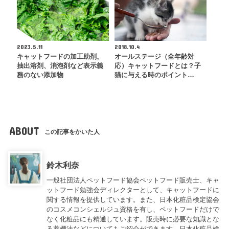
2023.5.11
2018.10.4
キャットフードの加工助剤。
オールステージ（全年齢対
抽出溶剤、消泡剤など表示義
応）キャットフードとは？子
務のない添加物
猫に与える時のポイント…
ABOUT
この記事をかいた人
鈴木利奈
一般社団法人ペットフード協会ペットフード販売士、キャ
ットフード勉強会ディレクターとして、キャットフードに
関する情報を提供しています。また、日本化粧品検定協会
のコスメコンシェルジュ資格を有し、ペットフードだけで
なく化粧品にも精通しています。販売時に必要な知識とな
る薬機法などについてもご紹介ができます。日本化粧品検