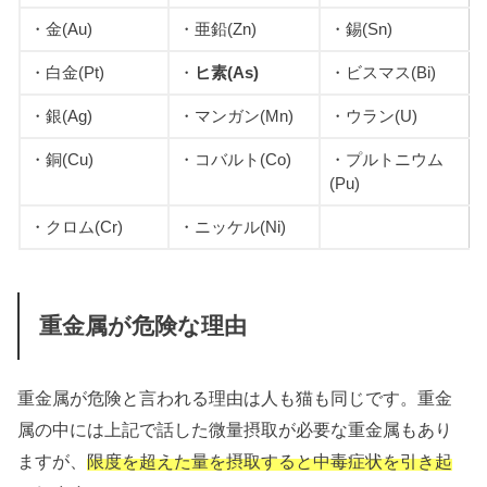
・金(Au)
・亜鉛(Zn)
・錫(Sn)
・白金(Pt)
・
ヒ素(As)
・ビスマス(Bi)
・銀(Ag)
・マンガン(Mn)
・ウラン(U)
・銅(Cu)
・コバルト(Co)
・プルトニウム
(Pu)
・クロム(Cr)
・ニッケル(Ni)
重金属が危険な理由
重金属が危険と言われる理由は人も猫も同じです。重金
属の中には上記で話した微量摂取が必要な重金属もあり
ますが、
限度を超えた量を摂取すると中毒症状を引き起