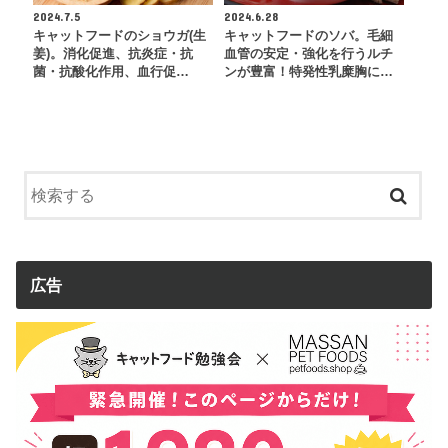
2024.7.5
2024.6.28
キャットフードのショウガ(生
キャットフードのソバ。毛細
姜)。消化促進、抗炎症・抗
血管の安定・強化を行うルチ
菌・抗酸化作用、血行促…
ンが豊富！特発性乳糜胸に…
広告