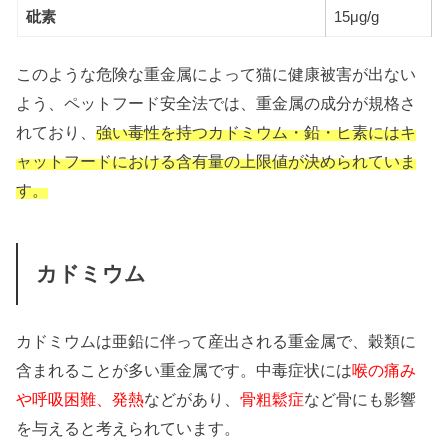
砒素
15μg/g
このような危険な重金属によって猫に健康被害が出ない
よう、ペットフード安全法では、重金属の成分が規格さ
れており、
強い毒性を持つカドミウム・鉛・ヒ素にはキ
ャットフードにおける含有量の上限値が決められていま
す。
カドミウム
カドミウムは亜鉛に伴って産出される重金属で、穀類に
含まれることが多い重金属です。中毒症状には
喉の痛み
や呼吸困難、発熱
などがあり、
骨粗鬆症
など骨にも影響
を与えると考えられています。