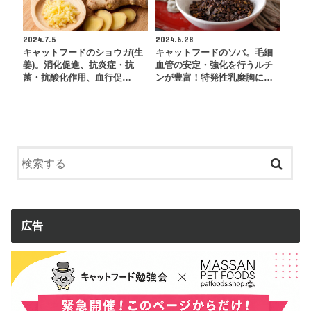
2024.7.5
2024.6.28
キャットフードのショウガ(生
キャットフードのソバ。毛細
姜)。消化促進、抗炎症・抗
血管の安定・強化を行うルチ
菌・抗酸化作用、血行促…
ンが豊富！特発性乳糜胸に…
広告