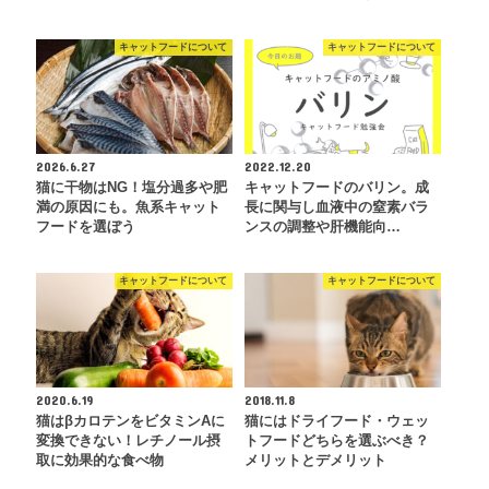
キャットフードについて
キャットフードについて
2026.6.27
2022.12.20
猫に干物はNG！塩分過多や肥
キャットフードのバリン。成
満の原因にも。魚系キャット
長に関与し血液中の窒素バラ
フードを選ぼう
ンスの調整や肝機能向…
キャットフードについて
キャットフードについて
2020.6.19
2018.11.8
猫はβカロテンをビタミンAに
猫にはドライフード・ウェッ
変換できない！レチノール摂
トフードどちらを選ぶべき？
取に効果的な食べ物
メリットとデメリット