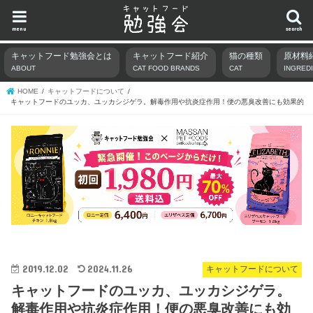
menu
search
キャットフード勉強会とは
キャットフード紹介
猫の種類
原材料
ABOUT
CAT FOOD BRANDS
CAT
INGRED
HOME
キャットフードについて
キャットフードのユッカ、ユッカシジゲラ。解毒作用や抗炎症作用！便の悪臭改善にも効果的
2019.12.02
2024.11.26
キャットフードについて
キャットフードのユッカ、ユッカシジゲラ。
解毒作用や抗炎症作用！便の悪臭改善にも効