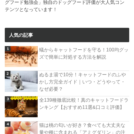
グフード勉強会」独自のドッグフード評価が大人気コン
テンツとなっています！
人気の記事
蟻からキャットフードを守る！100均グッ
ズで簡単に対処する方法を解説
ぬるま湯で10分！キャットフードのふや
かし方完全ガイド｜いつ・どうやって・
なぜ必要？
全139種徹底比較！真のキャットフードラ
ンキング【おすすめ11選&口コミ評価】
猫は桃の匂いが好き？食べても大丈夫な
量や種に含まれる「アミグダリン」の注