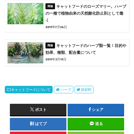
キャットフードのローズマリー。ハーブ
の一種で植物由来の天然酸化防止剤として働
く
2019年7月26日
キャットフードのハーブ類一覧！目的や
効果、種類、配合量について
2019年3月19日
キャットフードについて
ハーブ
原材料
ポスト
シェア
はてブ
送る