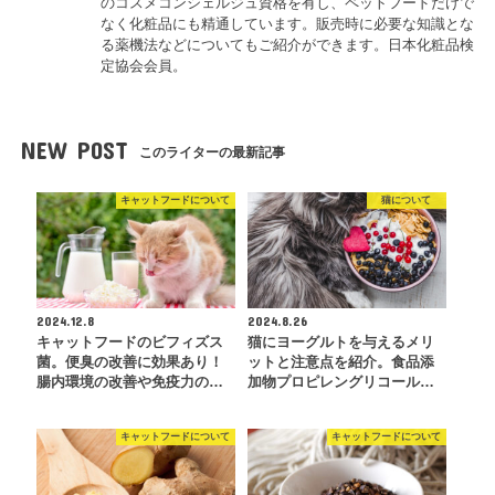
のコスメコンシェルジュ資格を有し、ペットフードだけで
なく化粧品にも精通しています。販売時に必要な知識とな
る薬機法などについてもご紹介ができます。日本化粧品検
定協会会員。
NEW POST
このライターの最新記事
キャットフードについて
猫について
2024.12.8
2024.8.26
キャットフードのビフィズス
猫にヨーグルトを与えるメリ
菌。便臭の改善に効果あり！
ットと注意点を紹介。食品添
腸内環境の改善や免疫力の…
加物プロピレングリコール…
キャットフードについて
キャットフードについて