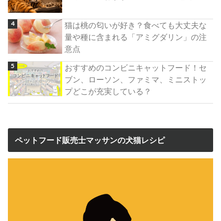
猫は桃の匂いが好き？食べても大丈夫な
量や種に含まれる「アミグダリン」の注
意点
おすすめのコンビニキャットフード！セ
ブン、ローソン、ファミマ、ミニストッ
プどこが充実している？
ペットフード販売士マッサンの犬猫レシピ