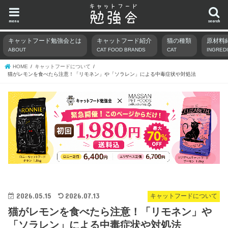
menu
search
キャットフード勉強会とは
キャットフード紹介
猫の種類
原材料
ABOUT
CAT FOOD BRANDS
CAT
INGRED
HOME
キャットフードについて
猫がレモンを食べたら注意！「リモネン」や「ソラレン」による中毒症状や対処法
2026.05.15
2026.07.13
キャットフードについて
猫がレモンを食べたら注意！「リモネン」や
「ソラレン」による中毒症状や対処法