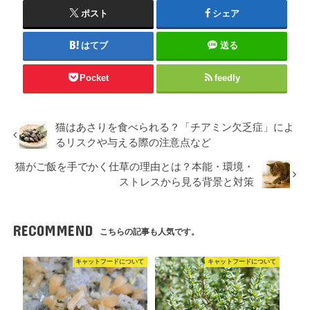
ポスト
シェア
はてブ
送る
Pocket
feedly
猫はあさりを食べられる？「チアミン欠乏症」によ
るリスクや与える際の注意点など
猫がご飯を手でかく仕草の理由とは？本能・環境・
ストレスから見る背景と対策
RECOMMEND
こちらの記事も人気です。
キャットフードについて
キャットフードについて