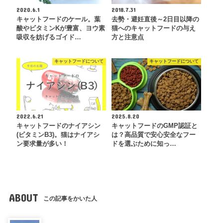
2020.6.1
2018.7.31
キャットフードのケール。葉
去勢・避妊直後～2日目以降の
酸やビタミンKが豊富、ヨウ素
猫へのキャットフードの与え
吸収を妨げるゴイド…
方と注意点
キャットフードについて
キャットフードについて
2022.6.21
2025.8.20
キャットフードのナイアシン
キャットフードのGMP認証と
(ビタミンB3)。猫はナイアシ
は？高品質で安心安全なフー
ン要求量が多い！
ドを選ぶために知っ…
ABOUT
この記事をかいた人