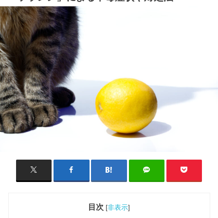
目次
[
非表示
]