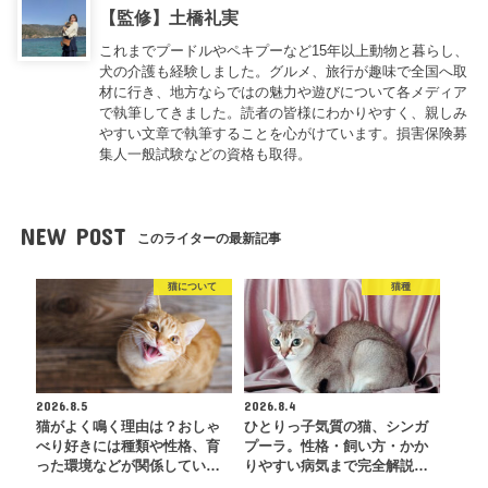
【監修】土橋礼実
これまでプードルやペキプーなど15年以上動物と暮らし、
犬の介護も経験しました。グルメ、旅行が趣味で全国へ取
材に行き、地方ならではの魅力や遊びについて各メディア
で執筆してきました。読者の皆様にわかりやすく、親しみ
やすい文章で執筆することを心がけています。損害保険募
集人一般試験などの資格も取得。
NEW POST
このライターの最新記事
猫について
猫種
2026.8.5
2026.8.4
猫がよく鳴く理由は？おしゃ
ひとりっ子気質の猫、シンガ
べり好きには種類や性格、育
プーラ。性格・飼い方・かか
った環境などが関係してい…
りやすい病気まで完全解説…