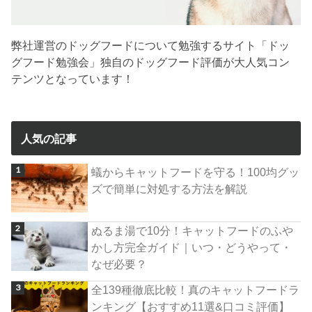
弊社運営のドッグフードについて勉強するサイト「ドッ
グフード勉強会」独自のドッグフード評価が大人気コン
テンツとなっています！
人気の記事
蟻からキャットフードを守る！100均グッ
ズで簡単に対処する方法を解説
ぬるま湯で10分！キャットフードのふや
かし方完全ガイド｜いつ・どうやって・
なぜ必要？
全139種徹底比較！真のキャットフードラ
ンキング【おすすめ11選&口コミ評価】