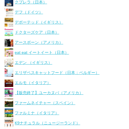
クプレラ（日本）
デフ（ドイツ）
デボーテッド（イギリス）
ドクターズケア（日本）
アースボーン（アメリカ）
eat eat イートイート（日本）
エデン （イギリス）
エリザベスキャットフード（日本：ベルギー）
エルモ（イタリア）
【販売終了】ユーカヌバ（アメリカ）
ファームネイチャー（スペイン）
ファルミナ（イタリア）
K9ナチュラル（ニュージーランド）