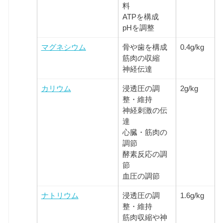
料
ATPを構成
pHを調整
マグネシウム
骨や歯を構成
0.4g/kg
筋肉の収縮
神経伝達
カリウム
浸透圧の調
2g/kg
整・維持
神経刺激の伝
達
心臓・筋肉の
調節
酵素反応の調
節
血圧の調節
ナトリウム
浸透圧の調
1.6g/kg
整・維持
筋肉収縮や神