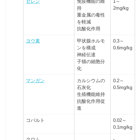
セレン
免疫機能の維
1～
持
2mg/kg
重金属の毒性
を軽減
抗酸化作用
ヨウ素
甲状腺ホルモ
0.3～
ンを構成
0.6mg/kg
神経伝達
子猫の細胞分
化
マンガン
カルシウムの
0.2～
石灰化
0.5mg/kg
生殖機能維持
抗酸化作用促
進
コバルト
0.02～
0.1mg/kg
クロム
-