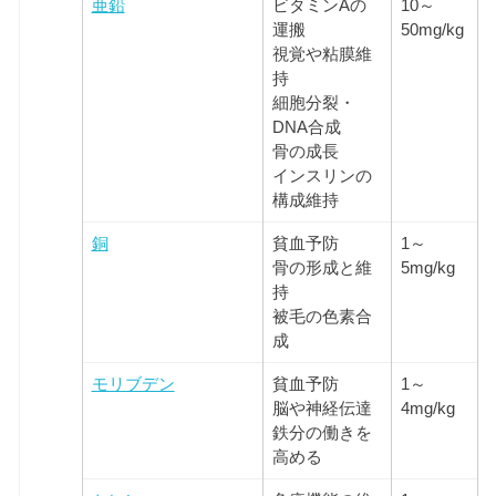
亜鉛
ビタミンAの
10～
運搬
50mg/kg
視覚や粘膜維
持
細胞分裂・
DNA合成
骨の成長
インスリンの
構成維持
銅
貧血予防
1～
骨の形成と維
5mg/kg
持
被毛の色素合
成
モリブデン
貧血予防
1～
脳や神経伝達
4mg/kg
鉄分の働きを
高める