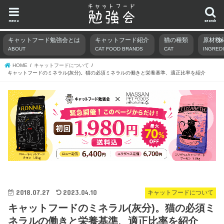
menu
search
キャットフード勉強会とは
キャットフード紹介
猫の種類
原材料
ABOUT
CAT FOOD BRANDS
CAT
INGRED
HOME
キャットフードについて
キャットフードのミネラル(灰分)。猫の必須ミネラルの働きと栄養基準、適正比率を紹介
2018.07.27
2023.04.10
キャットフードについて
キャットフードのミネラル(灰分)。猫の必須ミ
ネラルの働きと栄養基準、適正比率を紹介