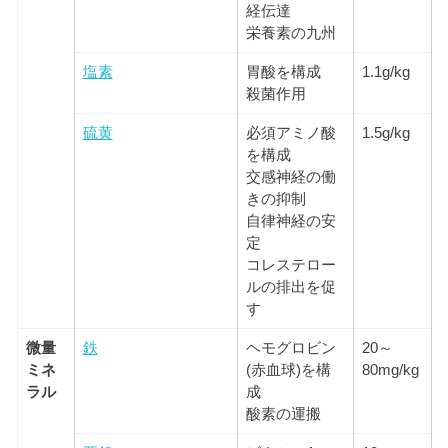
経伝達
栄養素の九州
塩素
胃酸を構成
1.1g/kg
殺菌作用
硫黄
必須アミノ酸
1.5g/kg
を構成
交感神経の働
きの抑制
自律神経の安
定
コレステロー
ルの排出を促
す
微量
鉄
ヘモグロビン
20～
ミネ
(赤血球)を構
80mg/kg
ラル
成
酸素の運搬