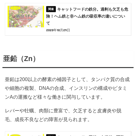
キャットフードの鉄分。過剰も欠乏も危
険！ヘム鉄と非ヘム鉄の吸収率の違いについ
て
2020年10月29日
亜鉛（Zn）
亜鉛は200以上の酵素の補因子として、タンパク質の合成
や細胞の複製、DNAの合成、インスリンの構成やビタミ
ンAの運搬など様々な働きに関与しています。
レバーや牡蠣、肉類に豊富で、欠乏すると皮膚炎や脱
毛、成長不良などの障害が見られます。