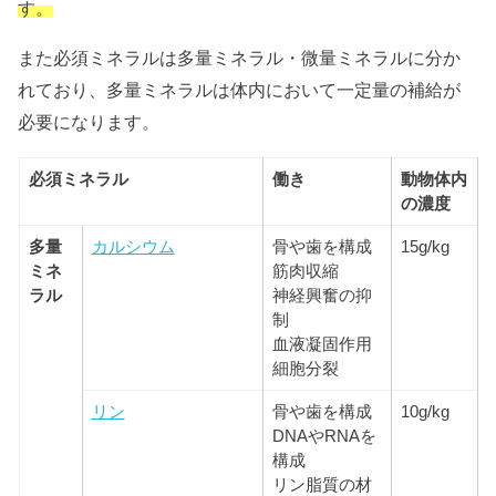
す。
また必須ミネラルは多量ミネラル・微量ミネラルに分か
れており、多量ミネラルは体内において一定量の補給が
必要になります。
必須ミネラル
働き
動物体内
の濃度
多量
カルシウム
骨や歯を構成
15g/kg
ミネ
筋肉収縮
ラル
神経興奮の抑
制
血液凝固作用
細胞分裂
リン
骨や歯を構成
10g/kg
DNAやRNAを
構成
リン脂質の材