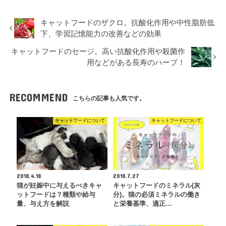
キャットフードのザクロ。抗酸化作用や中性脂肪低
下、学習記憶能力の改善などの効果
キャットフードのセージ。高い抗酸化作用や殺菌作
用などがある長寿のハーブ！
RECOMMEND
こちらの記事も人気です。
キャットフードについて
キャットフードについて
2018.4.18
2018.7.27
猫が妊娠中に与えるべきキャ
キャットフードのミネラル(灰
ットフードは？種類や給与
分)。猫の必須ミネラルの働き
量、与え方を解説
と栄養基準、適正…