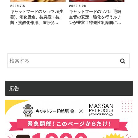
2024.7.5
2024.6.28
キャットフードのショウガ(生
キャットフードのソバ。毛細
姜)。消化促進、抗炎症・抗
血管の安定・強化を行うルチ
菌・抗酸化作用、血行促…
ンが豊富！特発性乳糜胸に…
広告