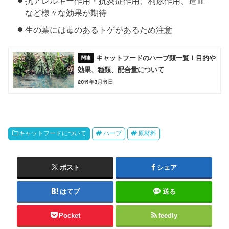
抗アレルギー作用・抗炎症作用、利尿作用、造血
など様々な効果が期待
生の葉には毒のあるトゲがあるため注意
キャットフードのハーブ類一覧！目的や
効果、種類、配合量について
2019年3月19日
キャットフードについて
ハーブ
原材料
ポスト
シェア
はてブ
送る
Pocket
feedly