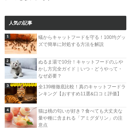
人気の記事
蟻からキャットフードを守る！100均グッ
ズで簡単に対処する方法を解説
ぬるま湯で10分！キャットフードのふや
かし方完全ガイド｜いつ・どうやって・
なぜ必要？
全139種徹底比較！真のキャットフードラ
ンキング【おすすめ11選&口コミ評価】
猫は桃の匂いが好き？食べても大丈夫な
量や種に含まれる「アミグダリン」の注
意点