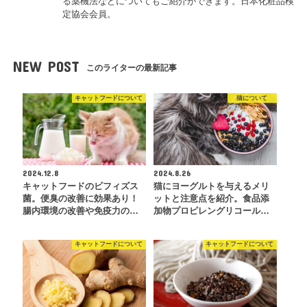
る薬機法などについてもご紹介ができます。日本化粧品検
定協会会員。
NEW POST
このライターの最新記事
キャットフードについて
猫について
2024.12.8
2024.8.26
キャットフードのビフィズス
猫にヨーグルトを与えるメリ
菌。便臭の改善に効果あり！
ットと注意点を紹介。食品添
腸内環境の改善や免疫力の…
加物プロピレングリコール…
キャットフードについて
キャットフードについて