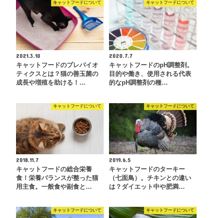
キャットフードについて
キャットフードについて
2021.3.10
2020.7.7
キャットフードのプレバイオ
キャットフードのpH調整剤。
ティクスとは？猫の善玉菌の
目的や働き、使用される代表
成長や増殖を助ける！…
的なpH調整剤の種…
キャットフードについて
キャットフードについて
2018.11.7
2019.6.5
キャットフードの総合栄養
キャットフードのターキー
食！栄養バランスが整った猫
（七面鳥）。チキンとの違い
用主食。一般食や副食と…
は？ダイエット中や肥満…
キャットフードについて
キャットフードについて