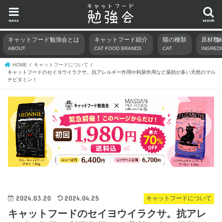
menu
search
キャットフード勉強会とは
キャットフード紹介
猫の種類
原材料
ABOUT
CAT FOOD BRANDS
CAT
INGRED
HOME
キャットフードについて
キャットフードのセイヨウイラクサ。抗アレルギー作用や利尿作用など薬効が多い天然のマル
チビタミン！
2024.03.20
2024.04.25
キャットフードについて
キャットフードのセイヨウイラクサ。抗アレ