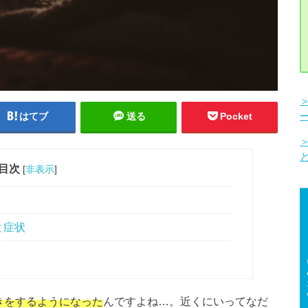
はてブ
送る
Pocket
目次
[
非表示
]
と症状
きをするようになった
んですよね…。近くにいってなだ