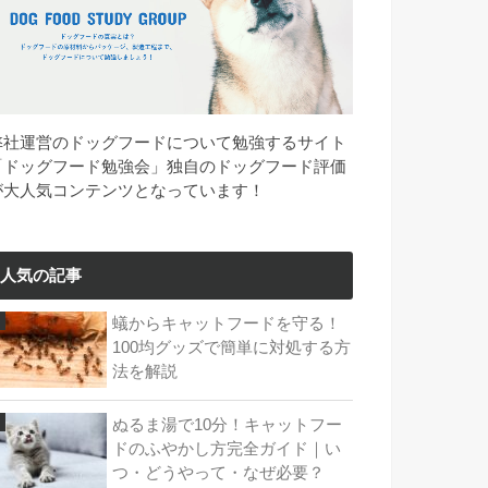
弊社運営のドッグフードについて勉強するサイト
「ドッグフード勉強会」独自のドッグフード評価
が大人気コンテンツとなっています！
人気の記事
蟻からキャットフードを守る！
100均グッズで簡単に対処する方
法を解説
ぬるま湯で10分！キャットフー
ドのふやかし方完全ガイド｜い
つ・どうやって・なぜ必要？