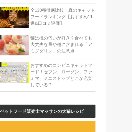
全139種徹底比較！真のキャット
フードランキング【おすすめ11
選&口コミ評価】
猫は桃の匂いが好き？食べても
大丈夫な量や種に含まれる「ア
ミグダリン」の注意点
おすすめのコンビニキャットフ
ード！セブン、ローソン、ファ
ミマ、ミニストップどこが充実
している？
ペットフード販売士マッサンの犬猫レシピ