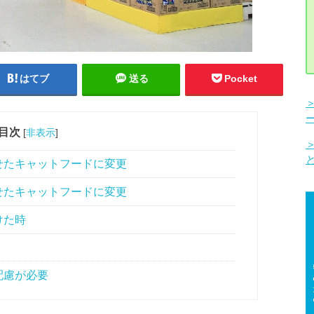
はてブ
送る
Pocket
目次
[
非表示
]
せたキャットフードに変更
せたキャットフードに変更
けた時
配慮が必要