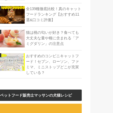
全139種徹底比較！真のキャット
フードランキング【おすすめ11
選&口コミ評価】
猫は桃の匂いが好き？食べても
大丈夫な量や種に含まれる「ア
ミグダリン」の注意点
おすすめのコンビニキャットフ
ード！セブン、ローソン、ファ
ミマ、ミニストップどこが充実
している？
ペットフード販売士マッサンの犬猫レシピ