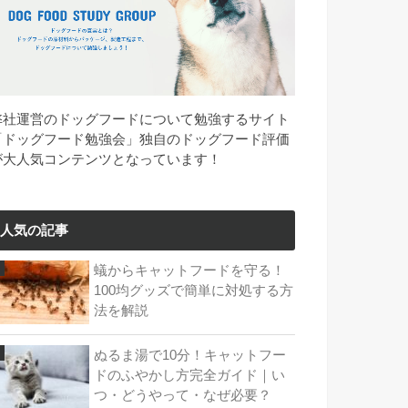
弊社運営のドッグフードについて勉強するサイト
「ドッグフード勉強会」独自のドッグフード評価
が大人気コンテンツとなっています！
人気の記事
蟻からキャットフードを守る！
100均グッズで簡単に対処する方
法を解説
ぬるま湯で10分！キャットフー
ドのふやかし方完全ガイド｜い
つ・どうやって・なぜ必要？