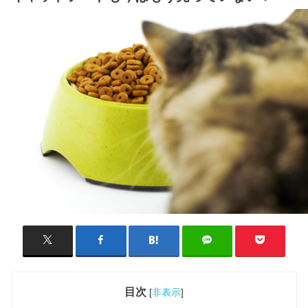
目次
[
非表示
]