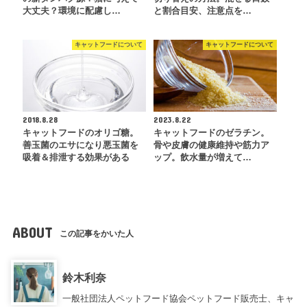
大丈夫？環境に配慮し…
と割合目安、注意点を…
キャットフードについて
キャットフードについて
2018.8.28
2023.8.22
キャットフードのオリゴ糖。
キャットフードのゼラチン。
善玉菌のエサになり悪玉菌を
骨や皮膚の健康維持や筋力ア
吸着＆排泄する効果がある
ップ。飲水量が増えて…
ABOUT
この記事をかいた人
鈴木利奈
一般社団法人ペットフード協会ペットフード販売士、キャ