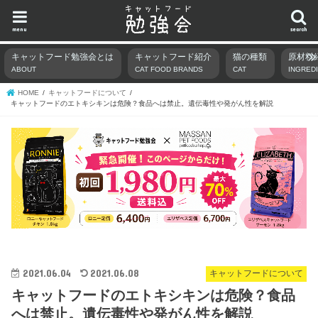
menu
search
キャットフード勉強会とは
キャットフード紹介
猫の種類
原材料
ABOUT
CAT FOOD BRANDS
CAT
INGRED
HOME
キャットフードについて
キャットフードのエトキシキンは危険？食品へは禁止。遺伝毒性や発がん性を解説
2021.06.04
2021.06.08
キャットフードについて
キャットフードのエトキシキンは危険？食品
へは禁止。遺伝毒性や発がん性を解説