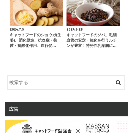
2024.7.5
2024.6.28
キャットフードのショウガ(生
キャットフードのソバ。毛細
姜)。消化促進、抗炎症・抗
血管の安定・強化を行うルチ
菌・抗酸化作用、血行促…
ンが豊富！特発性乳糜胸に…
広告