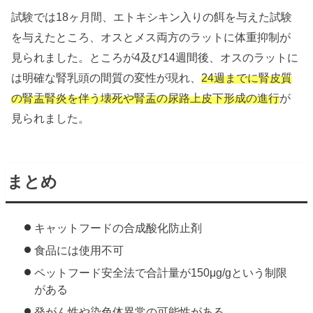
試験では18ヶ月間、エトキシキン入りの餌を与えた試験
を与えたところ、オスとメス両方のラットに体重抑制が
見られました。ところが4及び14週間後、オスのラットに
は明確な腎乳頭の間質の変性が現れ、
24週までに腎皮質
の腎盂腎炎を伴う壊死や腎盂の尿路上皮下形成の進行
が
見られました。
まとめ
キャットフードの合成酸化防止剤
食品には使用不可
ペットフード安全法で合計量が150μg/gという制限
がある
発がん性や染色体異常の可能性がある