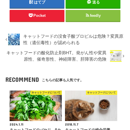
はてブ
送る
Pocket
feedly
キャットフードの没食子酸プロピルは危険？変異原
性（遺伝毒性）が認められる
キャットフードの酸化防止剤BHT。発がん性や変異
原性、催奇形性、神経障害、肝障害の危険
RECOMMEND
こちらの記事も人気です。
キャットフードについて
キャットフードについて
2024.1.11
2018.11.7