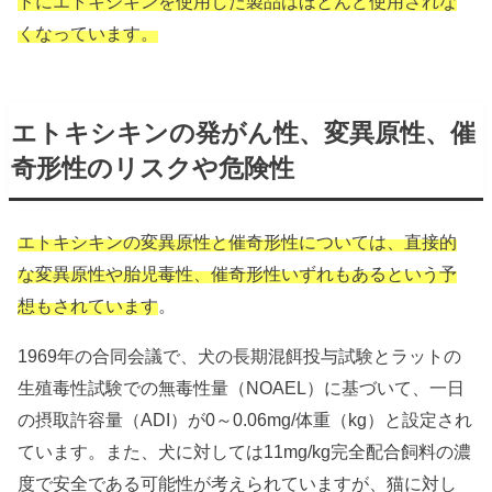
ドにエトキシキンを使用した製品はほとんど使用されな
くなっています。
エトキシキンの発がん性、変異原性、催
奇形性のリスクや危険性
エトキシキンの変異原性と催奇形性については、直接的
な変異原性や胎児毒性、催奇形性いずれもあるという予
想もされています
。
1969年の合同会議で、犬の長期混餌投与試験とラットの
生殖毒性試験での無毒性量（NOAEL）に基づいて、一日
の摂取許容量（ADI）が0～0.06mg/体重（kg）と設定され
ています。また、犬に対しては11mg/kg完全配合飼料の濃
度で安全である可能性が考えられていますが、猫に対し