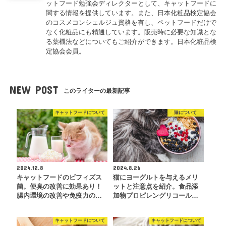
ットフード勉強会ディレクターとして、キャットフードに
関する情報を提供しています。また、日本化粧品検定協会
のコスメコンシェルジュ資格を有し、ペットフードだけで
なく化粧品にも精通しています。販売時に必要な知識とな
る薬機法などについてもご紹介ができます。日本化粧品検
定協会会員。
NEW POST
このライターの最新記事
キャットフードについて
猫について
2024.12.8
2024.8.26
キャットフードのビフィズス
猫にヨーグルトを与えるメリ
菌。便臭の改善に効果あり！
ットと注意点を紹介。食品添
腸内環境の改善や免疫力の…
加物プロピレングリコール…
キャットフードについて
キャットフードについて