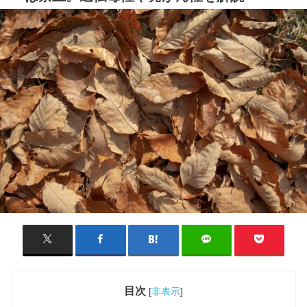
目次
[
非表示
]