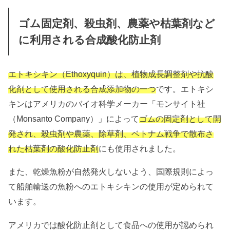
ゴム固定剤、殺虫剤、農薬や枯葉剤など
に利用される合成酸化防止剤
エトキシキン（Ethoxyquin）は、植物成長調整剤や抗酸
化剤として使用される合成添加物の一つ
です。エトキシ
キンはアメリカのバイオ科学メーカー「モンサイト社
（Monsanto Company）」によって
ゴムの固定剤として開
発され、殺虫剤や農薬、除草剤、ベトナム戦争で散布さ
れた枯葉剤の酸化防止剤
にも使用されました。
また、乾燥魚粉が自然発火しないよう、国際規則によっ
て船舶輸送の魚粉へのエトキシキンの使用が定められて
います。
アメリカでは酸化防止剤として食品への使用が認められ