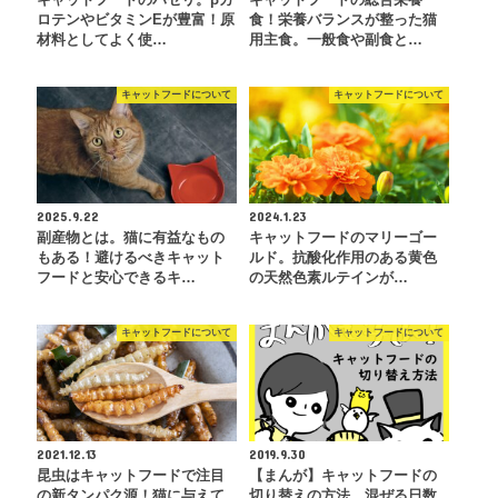
キャットフードのパセリ。βカ
キャットフードの総合栄養
ロテンやビタミンEが豊富！原
食！栄養バランスが整った猫
材料としてよく使…
用主食。一般食や副食と…
キャットフードについて
キャットフードについて
2025.9.22
2024.1.23
副産物とは。猫に有益なもの
キャットフードのマリーゴー
もある！避けるべきキャット
ルド。抗酸化作用のある黄色
フードと安心できるキ…
の天然色素ルテインが…
キャットフードについて
キャットフードについて
2021.12.13
2019.9.30
昆虫はキャットフードで注目
【まんが】キャットフードの
の新タンパク源！猫に与えて
切り替えの方法。混ぜる日数