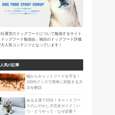
弊社運営のドッグフードについて勉強するサイト
「ドッグフード勉強会」独自のドッグフード評価
が大人気コンテンツとなっています！
人気の記事
蟻からキャットフードを守る！
100均グッズで簡単に対処する方
法を解説
ぬるま湯で10分！キャットフー
ドのふやかし方完全ガイド｜い
つ・どうやって・なぜ必要？