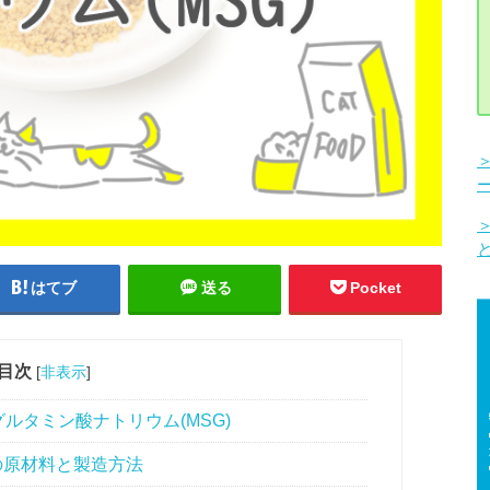
はてブ
送る
Pocket
目次
[
非表示
]
ルタミン酸ナトリウム(MSG)
の原材料と製造方法