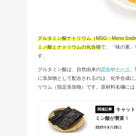
グルタミン酸ナトリウム（MSG：Mono Sodi
ミノ酸とナトリウムの化合物
で、「味の素」
す。
グルタミン酸は、自然由来の
昆布
や
チーズ
、
に添加物として配合されるのは、化学合成に
リウム（指定添加物）です。原材料名欄には
キャット
ミン酸が豊富！
2021年6月28日