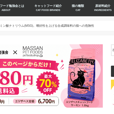
フード勉強会とは
キャットフード紹介
猫の種類
原材料紹介
ABOUT
CAT FOOD BRANDS
CAT
INGREDIENTS
ミン酸ナトリウム(MSG)。嗜好性を上げる合成調味料の猫への危険性