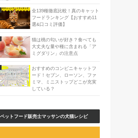
全139種徹底比較！真のキャット
フードランキング【おすすめ11
選&口コミ評価】
猫は桃の匂いが好き？食べても
大丈夫な量や種に含まれる「ア
ミグダリン」の注意点
おすすめのコンビニキャットフ
ード！セブン、ローソン、ファ
ミマ、ミニストップどこが充実
している？
ペットフード販売士マッサンの犬猫レシピ