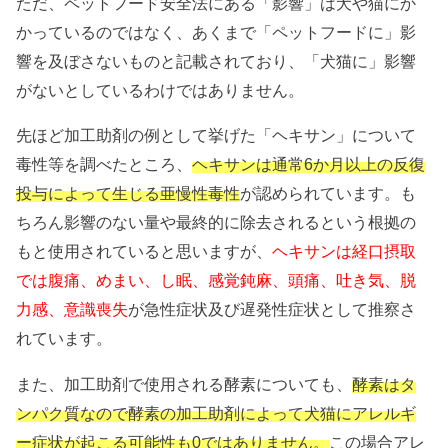
ただ、ペットフード安全法にある「影響」は犬や猫にか
かっているのではなく、あくまで「ペットフードに」影
響を及ぼさないものと記載されており、「犬猫に」影響
がないとしているわけではありません。
先ほど加工助剤の例として挙げた「ヘキサン」について
毒性等を調べたところ、
ヘキサンは通常6か月以上の反復
投与によって生じる亜慢性毒性
が認められています。も
ちろん影響のない量や最終的に除去されるという根拠の
もと使用されていると思いますが、
ヘキサンは経口摂取
では腹痛、めまい、し眠、感覚鈍麻、頭痛、吐き気、脱
力感、意識喪失
が急性症状及び遅発性症状として推察さ
れています。
また、加工助剤で使用される酵素についても、
酵素はタ
ンパク質なので酵素の加工助剤によって犬猫にアレルギ
ー症状が起こる可能性も0ではありません。
この場合アレ