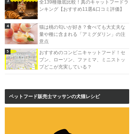
全139種徹底比較！真のキャットフードラ
ンキング【おすすめ11選&口コミ評価】
猫は桃の匂いが好き？食べても大丈夫な
量や種に含まれる「アミグダリン」の注
意点
おすすめのコンビニキャットフード！セ
ブン、ローソン、ファミマ、ミニストッ
プどこが充実している？
ペットフード販売士マッサンの犬猫レシピ