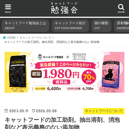
menu
search
キャットフード勉強会とは
キャットフード紹介
猫の種類
原材料
ABOUT
CAT FOOD BRANDS
CAT
INGRED
HOME
キャットフードについて
キャットフードの加工助剤。抽出溶剤、消泡剤など表示義務のない添加物
2023.05.11
2026.05.08
キャットフードについて
キャットフードの加工助剤。抽出溶剤、消泡
剤など表示義務のない添加物