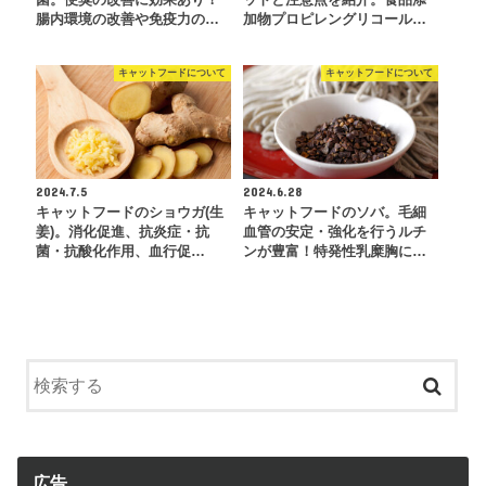
菌。便臭の改善に効果あり！
ットと注意点を紹介。食品添
腸内環境の改善や免疫力の…
加物プロピレングリコール…
キャットフードについて
キャットフードについて
2024.7.5
2024.6.28
キャットフードのショウガ(生
キャットフードのソバ。毛細
姜)。消化促進、抗炎症・抗
血管の安定・強化を行うルチ
菌・抗酸化作用、血行促…
ンが豊富！特発性乳糜胸に…
広告