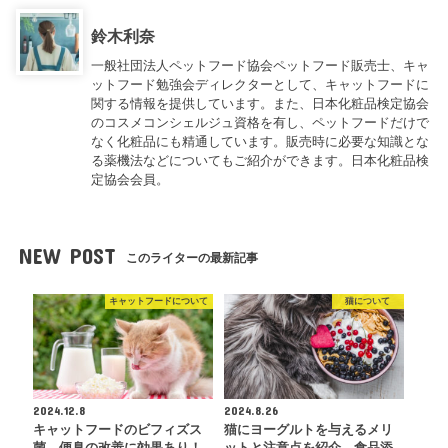
鈴木利奈
一般社団法人ペットフード協会ペットフード販売士、キャ
ットフード勉強会ディレクターとして、キャットフードに
関する情報を提供しています。また、日本化粧品検定協会
のコスメコンシェルジュ資格を有し、ペットフードだけで
なく化粧品にも精通しています。販売時に必要な知識とな
る薬機法などについてもご紹介ができます。日本化粧品検
定協会会員。
NEW POST
このライターの最新記事
キャットフードについて
猫について
2024.12.8
2024.8.26
キャットフードのビフィズス
猫にヨーグルトを与えるメリ