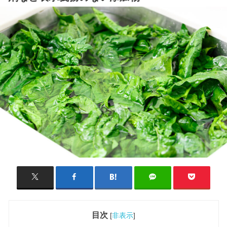
目次
[
非表示
]