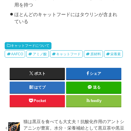
用を持つ
ほとんどのキャットフードにはタウリンが含まれ
ている
キャットフードについて
AAFCO
アミノ酸
キャットフード
原材料
栄養素
ポスト
シェア
はてブ
送る
Pocket
feedly
猫は黒豆を食べても大丈夫！抗酸化作用のアントシ
アニンが豊富。水分・栄養補給として黒豆茶や黒豆