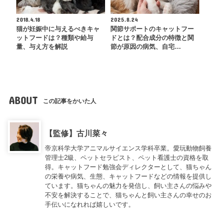
2018.4.18
2025.8.24
猫が妊娠中に与えるべきキャ
関節サポートのキャットフー
ットフードは？種類や給与
ドとは？配合成分の特徴と関
量、与え方を解説
節が原因の病気、自宅…
ABOUT
この記事をかいた人
【監修】古川菜々
帝京科学大学アニマルサイエンス学科卒業。愛玩動物飼養
管理士2級、ペットセラピスト、ペット看護士の資格を取
得。キャットフード勉強会ディレクターとして、猫ちゃん
の栄養や病気、生態、キャットフードなどの情報を提供し
ています。猫ちゃんの魅力を発信し、飼い主さんの悩みや
不安を解決することで、猫ちゃんと飼い主さんの幸せのお
手伝いになれれば嬉しいです。