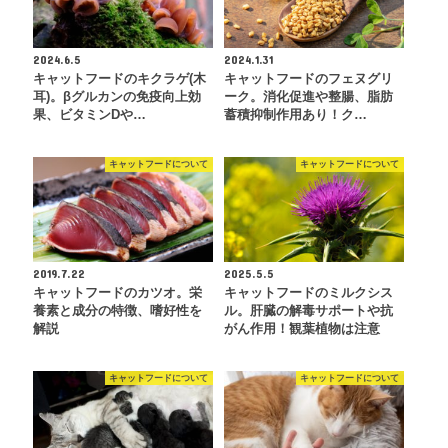
2024.6.5
2024.1.31
キャットフードのキクラゲ(木
キャットフードのフェヌグリ
耳)。βグルカンの免疫向上効
ーク。消化促進や整腸、脂肪
果、ビタミンDや…
蓄積抑制作用あり！ク…
キャットフードについて
キャットフードについて
2019.7.22
2025.5.5
キャットフードのカツオ。栄
キャットフードのミルクシス
養素と成分の特徴、嗜好性を
ル。肝臓の解毒サポートや抗
解説
がん作用！観葉植物は注意
キャットフードについて
キャットフードについて