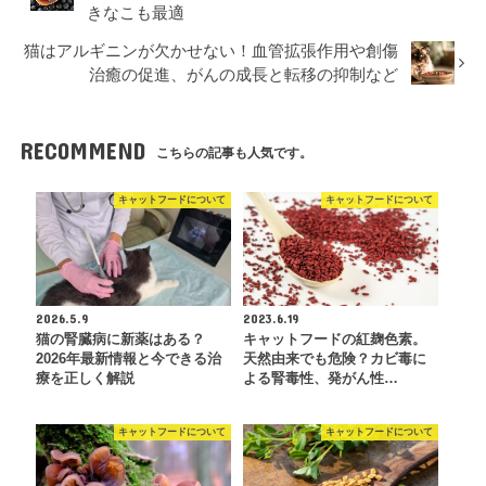
きなこも最適
猫はアルギニンが欠かせない！血管拡張作用や創傷
治癒の促進、がんの成長と転移の抑制など
RECOMMEND
こちらの記事も人気です。
キャットフードについて
キャットフードについて
2026.5.9
2023.6.19
猫の腎臓病に新薬はある？
キャットフードの紅麹色素。
2026年最新情報と今できる治
天然由来でも危険？カビ毒に
療を正しく解説
よる腎毒性、発がん性…
キャットフードについて
キャットフードについて