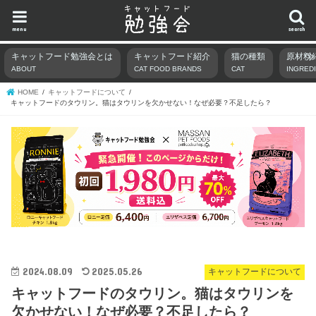
menu
search
キャットフード勉強会とは
キャットフード紹介
猫の種類
原材料
ABOUT
CAT FOOD BRANDS
CAT
INGRED
HOME
キャットフードについて
キャットフードのタウリン。猫はタウリンを欠かせない！なぜ必要？不足したら？
2024.08.09
2025.05.26
キャットフードについて
キャットフードのタウリン。猫はタウリンを
欠かせない！なぜ必要？不足したら？