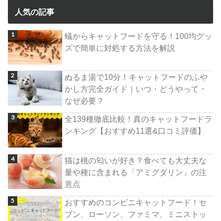
人気の記事
蟻からキャットフードを守る！100均グッ
ズで簡単に対処する方法を解説
ぬるま湯で10分！キャットフードのふや
かし方完全ガイド｜いつ・どうやって・
なぜ必要？
全139種徹底比較！真のキャットフードラ
ンキング【おすすめ11選&口コミ評価】
猫は桃の匂いが好き？食べても大丈夫な
量や種に含まれる「アミグダリン」の注
意点
おすすめのコンビニキャットフード！セ
ブン、ローソン、ファミマ、ミニストッ