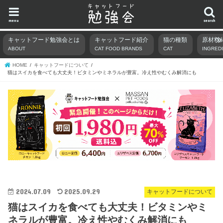
menu
search
キャットフード勉強会とは
キャットフード紹介
猫の種類
原材料
ABOUT
CAT FOOD BRANDS
CAT
INGRED
HOME
キャットフードについて
猫はスイカを食べても大丈夫！ビタミンやミネラルが豊富。冷え性やむくみ解消にも
2024.07.09
2025.09.29
キャットフードについて
猫はスイカを食べても大丈夫！ビタミンやミ
ネラルが豊富。冷え性やむくみ解消にも