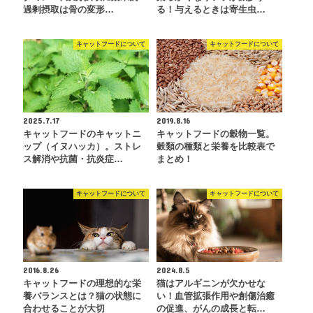
過剰摂取は骨の変形…
る！与えるときは寄生虫…
キャットフードについて
キャットフードについて
2025.7.17
2019.8.16
キャットフードのキャットニ
キャットフードの穀物一覧。
ップ（イヌハッカ）。ストレ
穀類の種類と栄養を比較表で
ス解消や抗菌・抗炎症…
まとめ！
キャットフードについて
キャットフードについて
2016.8.26
2024.8.5
キャットフードの理想的な栄
猫はアルギニンが欠かせな
養バランスとは？猫の状態に
い！血管拡張作用や創傷治癒
合わせることが大切
の促進、がんの成長と転…