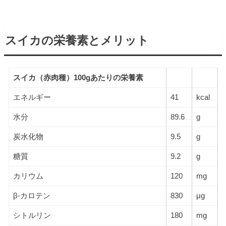
スイカの栄養素とメリット
スイカ（赤肉種）100gあたりの栄養素
エネルギー
41
kcal
水分
89.6
g
炭水化物
9.5
g
糖質
9.2
g
カリウム
120
mg
β-カロテン
830
μg
シトルリン
180
mg