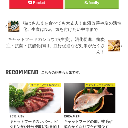
Pocket
feedly
猫はさんまを食べても大丈夫！血液改善や脳の活性
化。生食はNG。気を付けたい中毒まで
キャットフードのショウガ(生姜)。消化促進、抗炎
症・抗菌・抗酸化作用、血行促進など効果がたくさ
ん！
RECOMMEND
こちらの記事も人気です。
キャットフードについて
キャットフードについて
2018.4.26
2024.9.29
キャットフードのレバー。ビ
キャットフードの鯛。被毛が
タミンAや鉄分摂取に効果的！
柔らかくなりフケが減少す