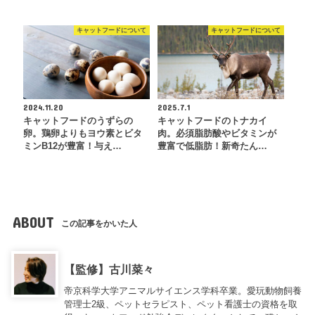
キャットフードについて
キャットフードについて
2024.11.20
2025.7.1
キャットフードのうずらの
キャットフードのトナカイ
卵。鶏卵よりもヨウ素とビタ
肉。必須脂肪酸やビタミンが
ミンB12が豊富！与え…
豊富で低脂肪！新奇たん…
ABOUT
この記事をかいた人
【監修】古川菜々
帝京科学大学アニマルサイエンス学科卒業。愛玩動物飼養
管理士2級、ペットセラピスト、ペット看護士の資格を取