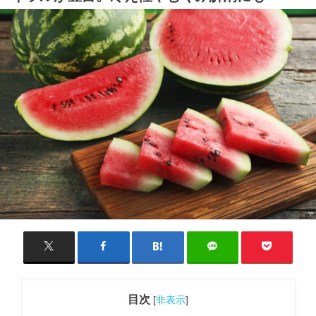
目次
[
非表示
]