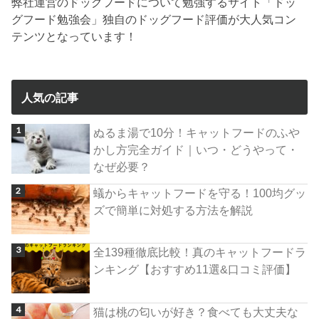
弊社運営のドッグフードについて勉強するサイト「ドッ
グフード勉強会」独自のドッグフード評価が大人気コン
テンツとなっています！
人気の記事
ぬるま湯で10分！キャットフードのふや
かし方完全ガイド｜いつ・どうやって・
なぜ必要？
蟻からキャットフードを守る！100均グッ
ズで簡単に対処する方法を解説
全139種徹底比較！真のキャットフードラ
ンキング【おすすめ11選&口コミ評価】
猫は桃の匂いが好き？食べても大丈夫な