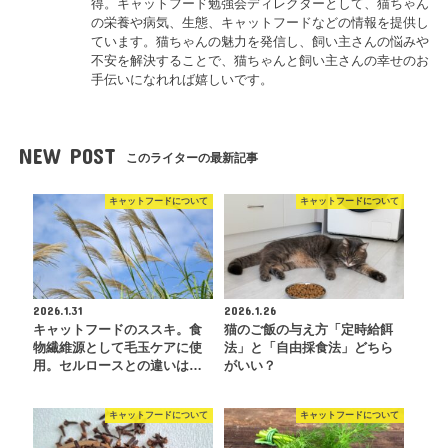
得。キャットフード勉強会ディレクターとして、猫ちゃん
の栄養や病気、生態、キャットフードなどの情報を提供し
ています。猫ちゃんの魅力を発信し、飼い主さんの悩みや
不安を解決することで、猫ちゃんと飼い主さんの幸せのお
手伝いになれれば嬉しいです。
NEW POST
このライターの最新記事
キャットフードについて
キャットフードについて
2026.1.31
2026.1.26
キャットフードのススキ。食
猫のご飯の与え方「定時給餌
物繊維源として毛玉ケアに使
法」と「自由採食法」どちら
用。セルロースとの違いは…
がいい？
キャットフードについて
キャットフードについて