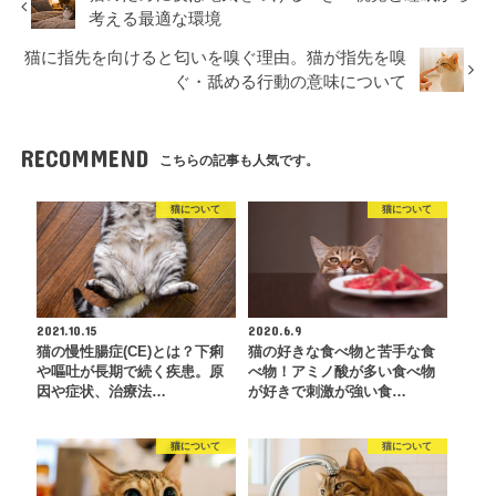
考える最適な環境
猫に指先を向けると匂いを嗅ぐ理由。猫が指先を嗅
ぐ・舐める行動の意味について
RECOMMEND
こちらの記事も人気です。
猫について
猫について
2021.10.15
2020.6.9
猫の慢性腸症(CE)とは？下痢
猫の好きな食べ物と苦手な食
や嘔吐が長期で続く疾患。原
べ物！アミノ酸が多い食べ物
因や症状、治療法…
が好きで刺激が強い食…
猫について
猫について