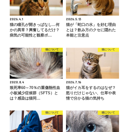
2026.4.1
2026.5.13
猫の瞳孔が開きっぱなし…何
猫が「蛇口の水」を好む理由
かの異常？興奮してるだけ？
とは？飲み方のクセに隠れた
病気の可能性と観察ポ…
本能と注意点
猫について
猫について
2020.8.4
2026.7.16
致死率60～70％の重傷熱性血
猫がイカ耳をするのはなぜ？
小板減少症候群（SFTS）と
怒りだけじゃない、仕草や表
は？感染は猫同…
情で分かる猫の気持ち
猫について
猫について