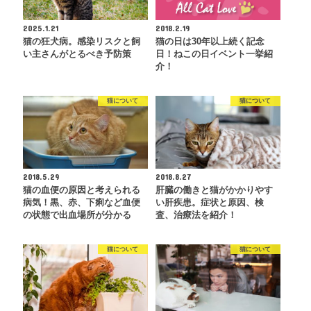
2025.1.21
2018.2.19
猫の狂犬病。感染リスクと飼
猫の日は30年以上続く記念
い主さんがとるべき予防策
日！ねこの日イベント一挙紹
介！
猫について
猫について
2018.5.29
2018.8.27
猫の血便の原因と考えられる
肝臓の働きと猫がかかりやす
病気！黒、赤、下痢など血便
い肝疾患。症状と原因、検
の状態で出血場所が分かる
査、治療法を紹介！
猫について
猫について