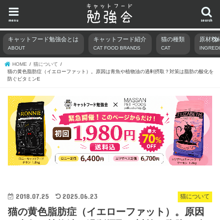
menu
search
キャットフード勉強会とは
キャットフード紹介
猫の種類
原材料
ABOUT
CAT FOOD BRANDS
CAT
INGRED
HOME
猫について
猫の黄色脂肪症（イエローファット）。原因は青魚や植物油の過剰摂取？対策は脂肪の酸化を
防ぐビタミンE
2018.07.25
2025.06.23
猫について
猫の黄色脂肪症（イエローファット）。原因