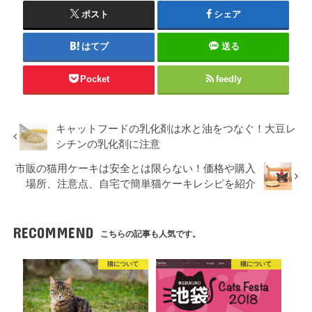
ポスト
シェア
はてブ
送る
Pocket
feedly
キャットフードの乳化剤は水と油をつなぐ！大豆レ
シチンの乳化剤に注意
市販の猫用ケーキは安全とは限らない！価格や購入
場所、注意点、自宅で簡単猫ケーキレシピを紹介
RECOMMEND
こちらの記事も人気です。
猫について
猫について