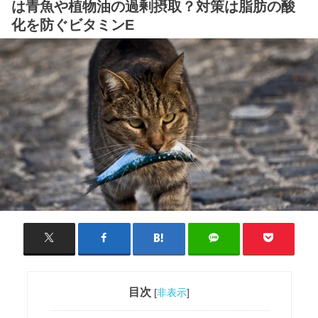
は青魚や植物油の過剰摂取？対策は脂肪の酸
化を防ぐビタミンE
目次
[
非表示
]