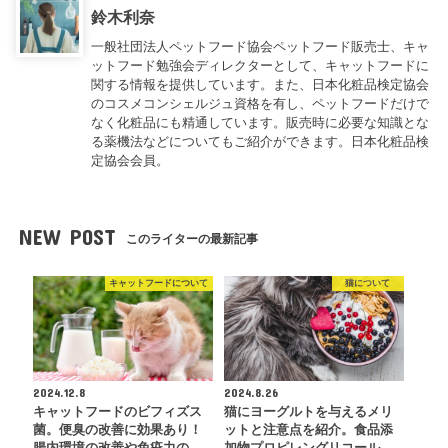
鈴木利奈
一般社団法人ペットフード協会ペットフード販売士、キャ
ットフード勉強会ディレクターとして、キャットフードに
関する情報を提供しています。また、日本化粧品検定協会
のコスメコンシェルジュ資格を有し、ペットフードだけで
なく化粧品にも精通しています。販売時に必要な知識とな
る薬機法などについてもご紹介ができます。日本化粧品検
定協会会員。
NEW POST
このライターの最新記事
キャットフードについて
猫について
2024.12.8
2024.8.26
キャットフードのビフィズス
猫にヨーグルトを与えるメリ
菌。便臭の改善に効果あり！
ットと注意点を紹介。食品添
腸内環境の改善や免疫力の…
加物プロピレングリコール…