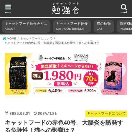
menu
search
キャットフード勉強会とは
キャットフード紹介
猫の種類
原材料
ABOUT
CAT FOOD BRANDS
CAT
INGRED
HOME
キャットフードについて
キャットフードの赤色40号。大腸炎を誘発する危険性！猫への影響は？
2023.02.21
2024.11.26
キャットフードについて
キャットフードの赤色40号。大腸炎を誘発す
る危険性！猫への影響は？