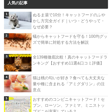
人気の記事
ぬるま湯で10分！キャットフードのふや
かし方完全ガイド｜いつ・どうやって・
なぜ必要？
蟻からキャットフードを守る！100均グッ
ズで簡単に対処する方法を解説
全139種徹底比較！真のキャットフードラ
ンキング【おすすめ11選&口コミ評価】
猫は桃の匂いが好き？食べても大丈夫な
量や種に含まれる「アミグダリン」の注
意点
おすすめのコンビニキャットフード！セ
ブン、ローソン、ファミマ、ミニストッ
プどこが充実している？