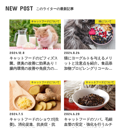
NEW POST
このライターの最新記事
キャットフードについて
猫について
2024.12.8
2024.8.26
キャットフードのビフィズス
猫にヨーグルトを与えるメリ
菌。便臭の改善に効果あり！
ットと注意点を紹介。食品添
腸内環境の改善や免疫力の…
加物プロピレングリコール…
キャットフードについて
キャットフードについて
2024.7.5
2024.6.28
キャットフードのショウガ(生
キャットフードのソバ。毛細
姜)。消化促進、抗炎症・抗
血管の安定・強化を行うルチ