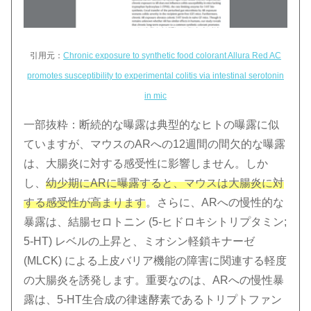
引用元：
Chronic exposure to synthetic food colorant Allura Red AC
promotes susceptibility to experimental colitis via intestinal serotonin
in mic
一部抜粋：断続的な曝露は典型的なヒトの曝露に似
ていますが、マウスのARへの12週間の間欠的な曝露
は、大腸炎に対する感受性に影響しません。しか
し、
幼少期にARに曝露すると、マウスは大腸炎に対
する感受性が高まります
。さらに、ARへの慢性的な
暴露は、結腸セロトニン (5-ヒドロキシトリプタミン;
5-HT) レベルの上昇と、ミオシン軽鎖キナーゼ
(MLCK) による上皮バリア機能の障害に関連する軽度
の大腸炎を誘発します。重要なのは、ARへの慢性暴
露は、5-HT生合成の律速酵素であるトリプトファン