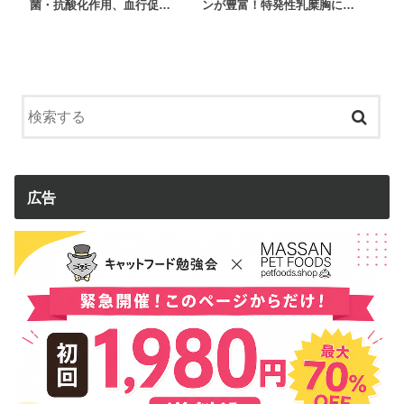
菌・抗酸化作用、血行促…
ンが豊富！特発性乳糜胸に…
広告