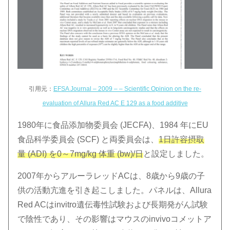
引用元：
EFSA Journal – 2009 – – Scientific Opinion on the re‐
evaluation of Allura Red AC E 129 as a food additive
1980年に食品添加物委員会 (JECFA)、1984 年にEU
食品科学委員会 (SCF) と両委員会は、
1日許容摂取
量 (ADI) を0～7mg/kg 体重 (bw)/日
と設定しました。
2007年からアルーラレッドACは、8歳から9歳の子
供の活動亢進を引き起こしました。パネルは、Allura
Red ACはinvitro遺伝毒性試験および長期発がん試験
で陰性であり、その影響はマウスのinvivoコメットア