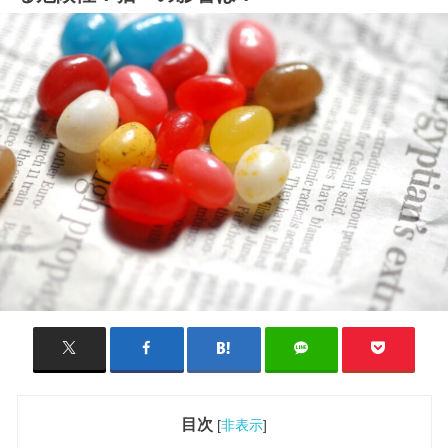
目次
[
非表示
]