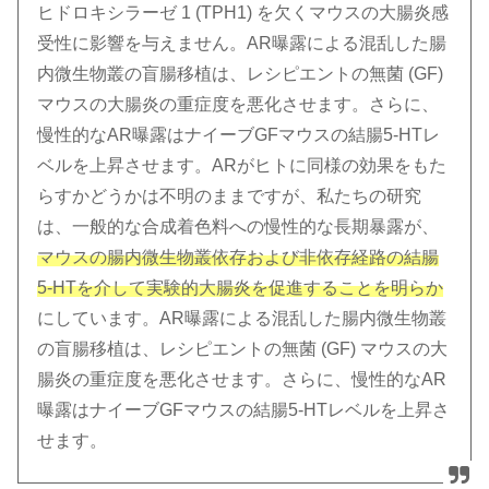
ヒドロキシラーゼ 1 (TPH1) を欠くマウスの大腸炎感
受性に影響を与えません。AR曝露による混乱した腸
内微生物叢の盲腸移植は、レシピエントの無菌 (GF)
マウスの大腸炎の重症度を悪化させます。さらに、
慢性的なAR曝露はナイーブGFマウスの結腸5-HTレ
ベルを上昇させます。ARがヒトに同様の効果をもた
らすかどうかは不明のままですが、私たちの研究
は、一般的な合成着色料への慢性的な長期暴露が、
マウスの腸内微生物叢依存および非依存経路の結腸
5-HTを介して実験的大腸炎を促進することを明らか
にしています。AR曝露による混乱した腸内微生物叢
の盲腸移植は、レシピエントの無菌 (GF) マウスの大
腸炎の重症度を悪化させます。さらに、慢性的なAR
曝露はナイーブGFマウスの結腸5-HTレベルを上昇さ
せます。