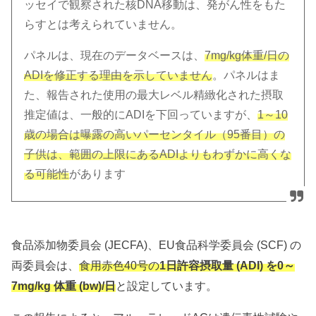
ッセイで観察された核DNA移動は、発がん性をもた
らすとは考えられていません。
パネルは、現在のデータベースは、
7mg/kg体重/日の
ADIを修正する理由を示していません
。パネルはま
た、報告された使用の最大レベル精緻化された摂取
推定値は、一般的にADIを下回っていますが、
1～10
歳の場合は曝露の高いパーセンタイル（95番目）の
子供は、範囲の上限にあるADIよりもわずかに高くな
る可能性
があります
食品添加物委員会 (JECFA)、EU食品科学委員会 (SCF) の
両委員会は、
食用赤色40号の
1日許容摂取量 (ADI) を0～
7mg/kg 体重 (bw)/日
と設定しています。