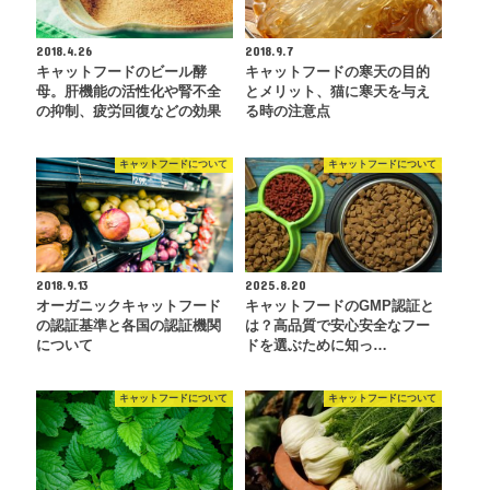
2018.4.26
2018.9.7
キャットフードのビール酵
キャットフードの寒天の目的
母。肝機能の活性化や腎不全
とメリット、猫に寒天を与え
の抑制、疲労回復などの効果
る時の注意点
キャットフードについて
キャットフードについて
2018.9.13
2025.8.20
オーガニックキャットフード
キャットフードのGMP認証と
の認証基準と各国の認証機関
は？高品質で安心安全なフー
について
ドを選ぶために知っ…
キャットフードについて
キャットフードについて