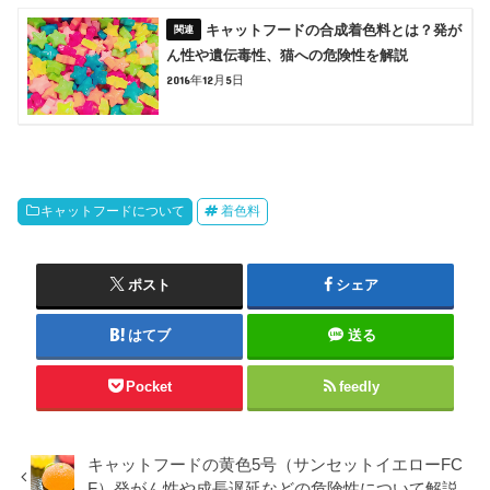
キャットフードの合成着色料とは？発が
ん性や遺伝毒性、猫への危険性を解説
2016年12月5日
キャットフードについて
着色料
ポスト
シェア
はてブ
送る
Pocket
feedly
キャットフードの黄色5号（サンセットイエローFC
F）発がん性や成長遅延などの危険性について解説