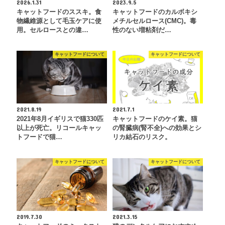
2026.1.31
2023.9.5
キャットフードのススキ。食
キャットフードのカルボキシ
物繊維源として毛玉ケアに使
メチルセルロース(CMC)。毒
用。セルロースとの違…
性のない増粘剤だ…
キャットフードについて
キャットフードについて
2021.8.19
2021.7.1
2021年8月イギリスで猫330匹
キャットフードのケイ素。猫
以上が死亡。リコールキャッ
の腎臓病(腎不全)への効果とシ
トフードで猫…
リカ結石のリスク。
キャットフードについて
キャットフードについて
2019.7.30
2021.3.15