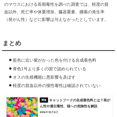
のマウスにおける長期毒性を調べた調査では、軽度の貧
血以外、死亡率や体重増加、臓器重量、腫瘍の発生率
（発がん性）などに影響は与えなかったとしています。
まとめ
藍色に近い紫がかった色を付ける合成着色料
青色1号より多くの国で認められている
オスの生殖機能に悪影響を及ぼす
軽度の貧血以外の慢性毒性は確認されていない
キャットフードの合成着色料とは？発が
ん性や遺伝毒性、猫への危険性を解説
2016年12月5日