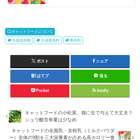
キャットフードについて
合成添加物
合成着色料
着色料
ポスト
シェア
はてブ
送る
Pocket
feedly
キャットフードの小松菜。猫に生で与えて大丈夫？
シュウ酸含有量は少なめ
キャットフードの全脂乳・全粉乳（ミルクパウダ
ー）全体の9割を三大栄養素が占める高カロリー食