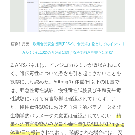
画像引用元：
欧州食品安全機関(EFSA)、食品添加物としてのインジゴ
カルミン(E132)の再評価に関する科学的意見書を公表
2. ANSパネルは、インジゴカルミンが吸収されにく
く、遺伝毒性について懸念を引き起こさないことを
観察により認めた。500mg/kg体重/日以下の用量で
は、亜急性毒性試験、慢性毒性試験及び生殖発生毒
性試験における有害影響は確認されておらず、ま
た、慢性毒性試験における血液学的パラメータ及び
生物学的パラメータの変更は確認されていない。
精
巣への有害影響のみが最小毒性量(LOAEL)の17mg/kg
体重/日で報告
されており、確認された場合には、安