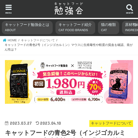
menu
search
キャットフード勉強会とは
キャットフード紹介
猫の種類
原材料
ABOUT
CAT FOOD BRANDS
CAT
INGRED
HOME
キャットフードについて
キャットフードの青色2号（インジゴカルミン）マウスに生殖毒性や軽度の貧血を確認、発が
ん性は？
2023.03.27
2023.04.10
キャットフードについて
キャットフードの青色2号（インジゴカルミ