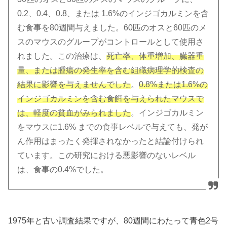
0.2、0.4、0.8、または 1.6%のインジゴカルミンを含
む食事を80週間与えました。60匹のオスと60匹のメ
スのマウスのグループがコントロールとして使用さ
れました。この治療は、
死亡率、体重増加、臓器重
量、または腫瘍の発生率を含む組織病理学的検査の
結果に影響を与えませんでした
。
0.8%または1.6%の
インジゴカルミンを含む食餌を与えられたマウスで
は、軽度の貧血がみられました
。インジゴカルミン
をマウスに1.6% までの食事レベルで与えても、発が
ん作用はまったく発揮されなかったと結論付けられ
ています。この研究における悪影響のないレベル
は、食事の0.4%でした。
1975年と古い調査結果ですが、80週間にわたって青色2号