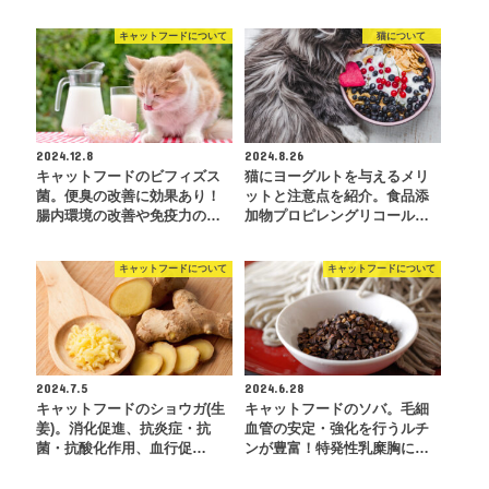
キャットフードについて
猫について
2024.12.8
2024.8.26
キャットフードのビフィズス
猫にヨーグルトを与えるメリ
菌。便臭の改善に効果あり！
ットと注意点を紹介。食品添
腸内環境の改善や免疫力の…
加物プロピレングリコール…
キャットフードについて
キャットフードについて
2024.7.5
2024.6.28
キャットフードのショウガ(生
キャットフードのソバ。毛細
姜)。消化促進、抗炎症・抗
血管の安定・強化を行うルチ
菌・抗酸化作用、血行促…
ンが豊富！特発性乳糜胸に…