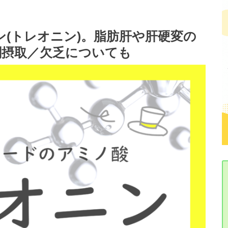
(トレオニン)。脂肪肝や肝硬変の
剰摂取／欠乏についても