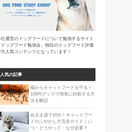
弊社運営のドッグフードについて勉強するサイト
「ドッグフード勉強会」独自のドッグフード評価
が大人気コンテンツとなっています！
人気の記事
蟻からキャットフードを守る！
100均グッズで簡単に対処する方
法を解説
ぬるま湯で10分！キャットフー
ドのふやかし方完全ガイド｜い
つ・どうやって・なぜ必要？