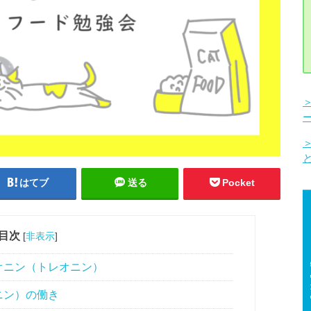
はてブ
送る
Pocket
目次
[
非表示
]
オニン（トレオニン）
ニン）の働き