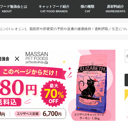
フード勉強会とは
キャットフード紹介
猫の種類
原材料紹介
ABOUT
CAT FOOD BRANDS
CAT
INGREDIENTS
ニン(トレオニン)。脂肪肝や肝硬変の予防や皮膚の健康維持！過剰摂取／欠乏につ