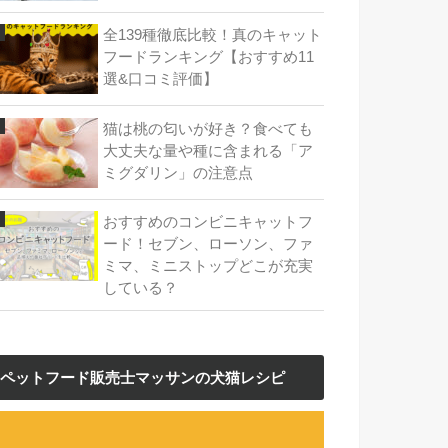
全139種徹底比較！真のキャット
フードランキング【おすすめ11
選&口コミ評価】
猫は桃の匂いが好き？食べても
大丈夫な量や種に含まれる「ア
ミグダリン」の注意点
おすすめのコンビニキャットフ
ード！セブン、ローソン、ファ
ミマ、ミニストップどこが充実
している？
ペットフード販売士マッサンの犬猫レシピ