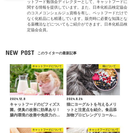
ットフード勉強会ディレクターとして、キャットフードに
関する情報を提供しています。また、日本化粧品検定協会
のコスメコンシェルジュ資格を有し、ペットフードだけで
なく化粧品にも精通しています。販売時に必要な知識とな
る薬機法などについてもご紹介ができます。日本化粧品検
定協会会員。
NEW POST
このライターの最新記事
キャットフードについて
猫について
2024.12.8
2024.8.26
キャットフードのビフィズス
猫にヨーグルトを与えるメリ
菌。便臭の改善に効果あり！
ットと注意点を紹介。食品添
腸内環境の改善や免疫力の…
加物プロピレングリコール…
キャットフードについて
キャットフードについて