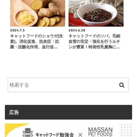
2024.7.5
2024.6.28
キャットフードのショウガ(生
キャットフードのソバ。毛細
姜)。消化促進、抗炎症・抗
血管の安定・強化を行うルチ
菌・抗酸化作用、血行促…
ンが豊富！特発性乳糜胸に…
広告