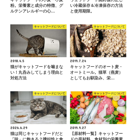
キャットフードの小麦・小麦
ウェットフード開封後の正し
粉。栄養素と成分の特徴、グ
い冷蔵保存＆冷凍保存の方法
ルテンアレルギーの心…
と使用期限。
キャットフードについて
キャットフードについて
2018.4.5
2019.7.24
猫がキャットフードを噛まな
キャットフードのオート麦・
い！丸呑みしてしまう理由と
オートミール。猫草（燕麦）
対処方法
としてもお馴染み、栄…
キャットフードについて
キャットフードについて
2026.6.29
2019.9.27
猫は同じキャットフードだと
【原材料一覧】キャットフー
「味」に飽きる？嗜好性と食
ドの原材料。食材別の栄養素