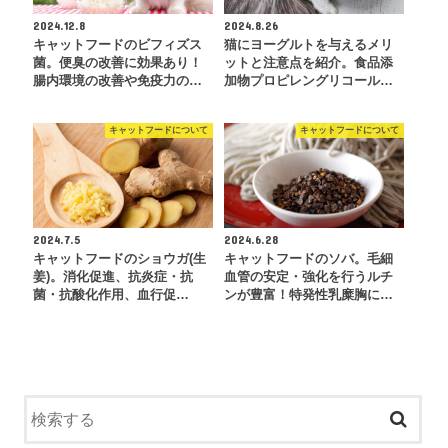
2024.12.8
2024.8.26
キャットフードのビフィズス
猫にヨーグルトを与えるメリ
菌。便臭の改善に効果あり！
ットと注意点を紹介。食品添
腸内環境の改善や免疫力の…
加物プロピレングリコール…
キャットフードについて
キャットフードについて
2024.7.5
2024.6.28
キャットフードのショウガ(生
キャットフードのソバ。毛細
姜)。消化促進、抗炎症・抗
血管の安定・強化を行うルチ
菌・抗酸化作用、血行促…
ンが豊富！特発性乳糜胸に…