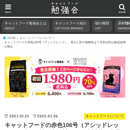
menu
search
キャットフード勉強会とは
キャットフード紹介
猫の種類
原材料
ABOUT
CAT FOOD BRANDS
CAT
INGRED
HOME
キャットフードについて
キャットフードの赤色106号（アシッドレッド）。発がん性や危険性は？日本以外は食品使用
が禁止
2023.01.25
2025.03.06
キャットフードについて
キャットフードの赤色106号（アシッドレッ