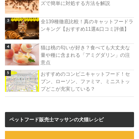
ズで簡単に対処する方法を解説
全139種徹底比較！真のキャットフードラ
ンキング【おすすめ11選&口コミ評価】
猫は桃の匂いが好き？食べても大丈夫な
量や種に含まれる「アミグダリン」の注
意点
おすすめのコンビニキャットフード！セ
ブン、ローソン、ファミマ、ミニストッ
プどこが充実している？
ペットフード販売士マッサンの犬猫レシピ