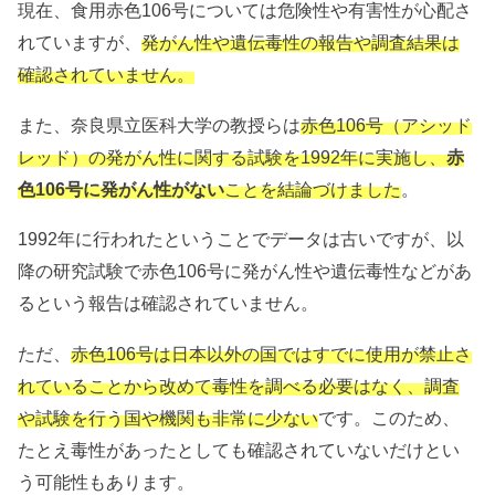
現在、食用赤色106号については危険性や有害性が心配さ
れていますが、
発がん性や遺伝毒性の報告や調査結果は
確認されていません。
また、奈良県立医科大学の教授らは
赤色106号（アシッド
レッド）の発がん性に関する試験を1992年に実施し、
赤
色106号に発がん性がない
ことを結論づけました
。
1992年に行われたということでデータは古いですが、以
降の研究試験で赤色106号に発がん性や遺伝毒性などがあ
るという報告は確認されていません。
ただ、
赤色106号は日本以外の国ではすでに使用が禁止さ
れていることから改めて毒性を調べる必要はなく、調査
や試験を行う国や機関も非常に少ない
です。このため、
たとえ毒性があったとしても確認されていないだけとい
う可能性もあります。