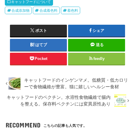
キャットフードについて
合成添加物
合成着色料
着色料
ポスト
シェア
はてブ
送る
Pocket
feedly
キャットフードのインゲンマメ。低糖質・低カロリ
ーで食物繊維が豊富。猫に嬉しいヘルシー食材
キャットフードのペクチン。水溶性食物繊維で腸内
を整える。保存料ペクチンには変異原性あり
RECOMMEND
こちらの記事も人気です。