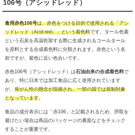
106号（アシッドレッド）
食用赤色106号
は、赤色をつける目的で使用される「アシ
ッドレッド（Acid red）」という着色料
です。タール色素
という石炭を高温乾留する際に生成されるコールタール
を原料とする合成着色料に分類されます。赤色という名
前ですが、紫色に近い色合いです。
赤色106号（アシッドレッド）は
石油由来の合成着色料
で
あり、特に日本では加工食品に広く使用されています
が、
発がん性の懸念が指摘され、一部の国では規制対象
となっています
。
食品の成分表示には「赤106」と記載されるため、摂取を
避けたい場合は商品のパッケージの裏面などをチェック
することが重要です。