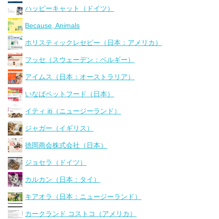
ハッピーキャット（ドイツ）
Because, Animals
ホリスティックレセピー（日本：アメリカ）
フッセ（スウェーデン：ベルギー）
アイムス（日本：オーストラリア）
いなばペットフード（日本）
イティ iti（ニュージーランド）
ジャガー（イギリス）
徳岡商会株式会社（日本）
ジョセラ（ドイツ）
カルカン（日本：タイ）
キアオラ（日本：ニュージーランド）
カークランド コストコ（アメリカ）