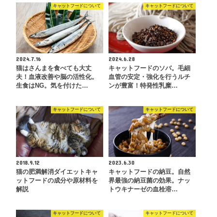
キャットフードについて
キャットフードについて
2024.7.16
2024.6.28
猫はさんまを食べても大丈
キャットフードのソバ。毛細
夫！血液改善や脳の活性化。
血管の安定・強化を行うルチ
生食はNG。気を付けた…
ンが豊富！特発性乳糜…
キャットフードについて
キャットフードについて
2018.9.12
2023.6.30
猫の肥満解消ダイエットキャ
キャットフードの納豆。自然
ットフードの成分や原材料を
界最強の納豆菌の効果。ナッ
解説
トウキナーゼの血栓溶…
キャットフードについて
キャットフードについて