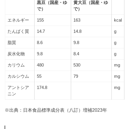
黒豆（国産・ゆ
黄大豆（国産・ゆ
で）
で）
エネルギー
155
163
kcal
たんぱく質
14.7
14.8
g
脂質
8.6
9.8
g
炭水化物
9.8
8.4
g
カリウム
480
530
mg
カルシウム
55
79
mg
アントシア
174.8
mg
ニン
※出典：日本食品標準成分表（八訂）増補2023年