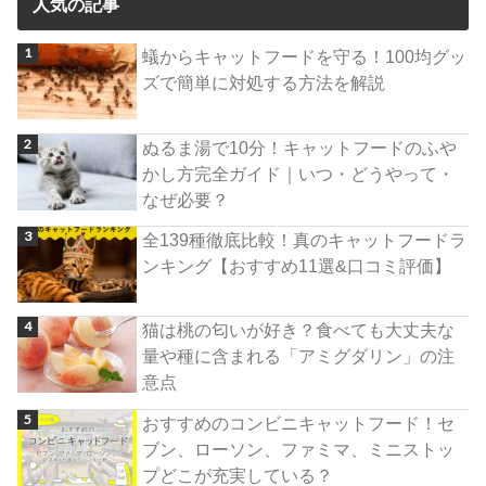
人気の記事
蟻からキャットフードを守る！100均グッ
ズで簡単に対処する方法を解説
ぬるま湯で10分！キャットフードのふや
かし方完全ガイド｜いつ・どうやって・
なぜ必要？
全139種徹底比較！真のキャットフードラ
ンキング【おすすめ11選&口コミ評価】
猫は桃の匂いが好き？食べても大丈夫な
量や種に含まれる「アミグダリン」の注
意点
おすすめのコンビニキャットフード！セ
ブン、ローソン、ファミマ、ミニストッ
プどこが充実している？