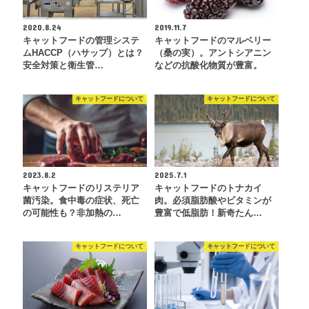
2020.8.24
2019.11.7
キャットフードの管理システ
キャットフードのマルベリー
ムHACCP（ハサップ）とは？
（桑の実）。アントシアニン
安全対策と衛生管…
などの抗酸化物質が豊富。
キャットフードについて
キャットフードについて
2023.8.2
2025.7.1
キャットフードのリステリア
キャットフードのトナカイ
菌汚染。食中毒の症状、死亡
肉。必須脂肪酸やビタミンが
の可能性も？非加熱の…
豊富で低脂肪！新奇たん…
キャットフードについて
キャットフードについて