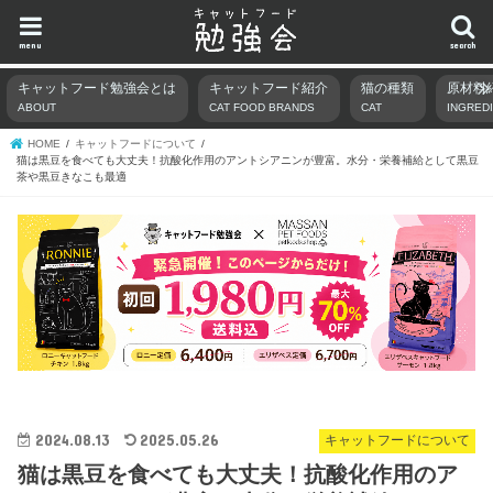
menu
search
キャットフード勉強会とは
キャットフード紹介
猫の種類
原材料
ABOUT
CAT FOOD BRANDS
CAT
INGRED
HOME
キャットフードについて
猫は黒豆を食べても大丈夫！抗酸化作用のアントシアニンが豊富。水分・栄養補給として黒豆
茶や黒豆きなこも最適
2024.08.13
2025.05.26
キャットフードについて
猫は黒豆を食べても大丈夫！抗酸化作用のア