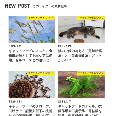
NEW POST
このライターの最新記事
キャットフードについて
キャットフードについて
2026.1.31
2026.1.26
キャットフードのススキ。食
猫のご飯の与え方「定時給餌
物繊維源として毛玉ケアに使
法」と「自由採食法」どちら
用。セルロースとの違いは…
がいい？
キャットフードについて
キャットフードについて
2026.1.21
2026.1.17
キャットフードのクローブ。
キャットフードのディル。抗
口腔ケア、記憶力低下の改善
菌作用や口臭予防、胃粘膜を
などの健康効果。精油やア…
守る。中毒成分リモネンの…