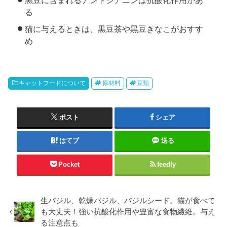
黒豆に含まれるアントシアニンは抗酸化作用があ
る
猫に与えるときは、黒豆茶や黒豆きなこがおすす
め
キャットフードについて
原材料
豆類
ポスト
シェア
はてブ
送る
Pocket
feedly
生バジル、乾燥バジル、バジルシード。猫が食べて
も大丈夫！強い抗酸化作用や豊富な食物繊維。与え
る注意点も