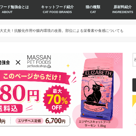
フード勉強会とは
キャットフード紹介
猫の種類
原材料紹介
ABOUT
CAT FOOD BRANDS
CAT
INGREDIENTS
大丈夫！抗酸化作用や腸内環境の改善。部位による栄養素や食感についても