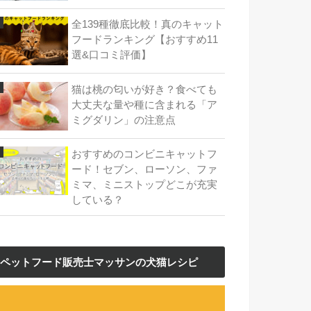
全139種徹底比較！真のキャット
フードランキング【おすすめ11
選&口コミ評価】
猫は桃の匂いが好き？食べても
大丈夫な量や種に含まれる「ア
ミグダリン」の注意点
おすすめのコンビニキャットフ
ード！セブン、ローソン、ファ
ミマ、ミニストップどこが充実
している？
ペットフード販売士マッサンの犬猫レシピ