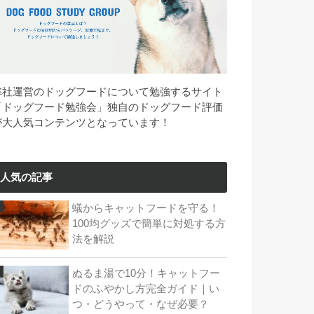
弊社運営のドッグフードについて勉強するサイト
「ドッグフード勉強会」独自のドッグフード評価
が大人気コンテンツとなっています！
人気の記事
蟻からキャットフードを守る！
100均グッズで簡単に対処する方
法を解説
ぬるま湯で10分！キャットフー
ドのふやかし方完全ガイド｜い
つ・どうやって・なぜ必要？