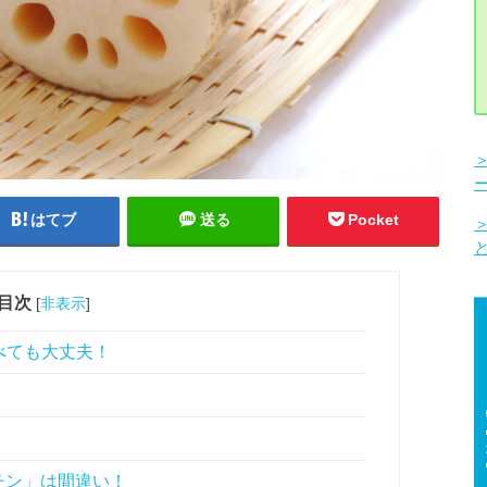
はてブ
送る
Pocket
目次
[
非表示
]
を食べても大丈夫！
チン」は間違い！