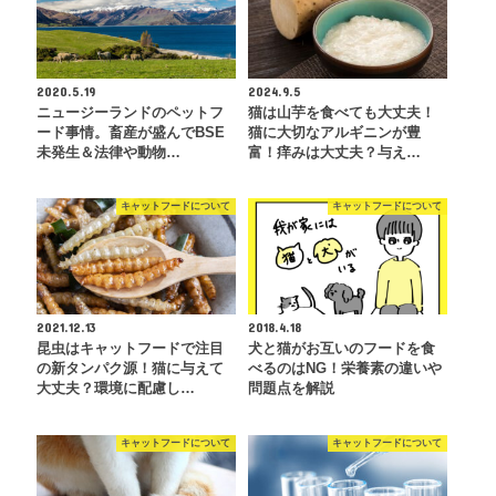
2020.5.19
2024.9.5
ニュージーランドのペットフ
猫は山芋を食べても大丈夫！
ード事情。畜産が盛んでBSE
猫に大切なアルギニンが豊
未発生＆法律や動物…
富！痒みは大丈夫？与え…
キャットフードについて
キャットフードについて
2021.12.13
2018.4.18
昆虫はキャットフードで注目
犬と猫がお互いのフードを食
の新タンパク源！猫に与えて
べるのはNG！栄養素の違いや
大丈夫？環境に配慮し…
問題点を解説
キャットフードについて
キャットフードについて