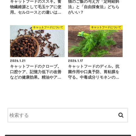
キャットフードのススキ。食
猫のご飯の与え方「定時給餌
物繊維源として毛玉ケアに使
法」と「自由採食法」どちら
用。セルロースとの違いは…
がいい？
キャットフードについて
キャットフードについて
2026.1.21
2026.1.17
キャットフードのクローブ。
キャットフードのディル。抗
口腔ケア、記憶力低下の改善
菌作用や口臭予防、胃粘膜を
などの健康効果。精油やア…
守る。中毒成分リモネンの…