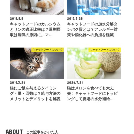
2018.8.8
2019.5.28
キャットフードのカルシウム
キャットフードの加水分解タ
とリンの適正比率は？過剰摂
ンパク質とは？アレルギー対
取は病気の原因に。マ…
策や消化器への負担を軽減
キャットフードについて
キャットフードについて
2019.3.26
2026.7.21
猫にご飯を与えるタイミン
猫はメロンを食べても大丈
グ・量・回数は？給与方法の
夫！キャットフードにトッピ
メリットとデメリットを解説
ングして夏場の水分補給…
ABOUT
この記事をかいた人