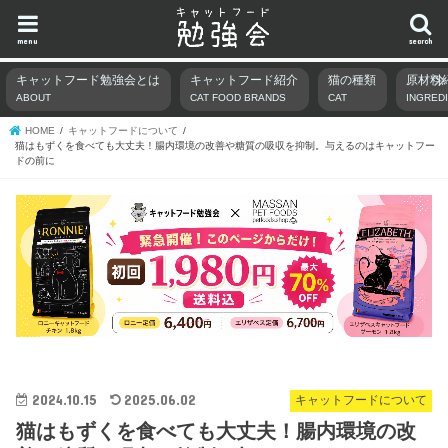
menu
search
キャットフード勉強会とは
キャットフード紹介
猫の種類
原材料
ABOUT
CAT FOOD BRANDS
CAT
INGRED
HOME
キャットフードについて
猫はもずくを食べても大丈夫！腸内環境の改善や糖質の吸収を抑制。与えるのはキャットフー
ドの前に
2024.10.15
2025.06.02
キャットフードについて
猫はもずくを食べても大丈夫！腸内環境の改