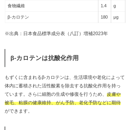
食物繊維
1.4
g
β-カロテン
180
μg
※出典：日本食品標準成分表（八訂）増補2023年
β-カロテンは抗酸化作用
もずくに含まれるβ-カロテンは、
生活環境や老化によって
体内に蓄積された活性酸素を除去する
抗酸化作用を持っ
ています。さらに細胞の生成や修復を行うため、
皮膚や
被毛、粘膜の健康維持、がん予防、老化予防などに期待
ができます。