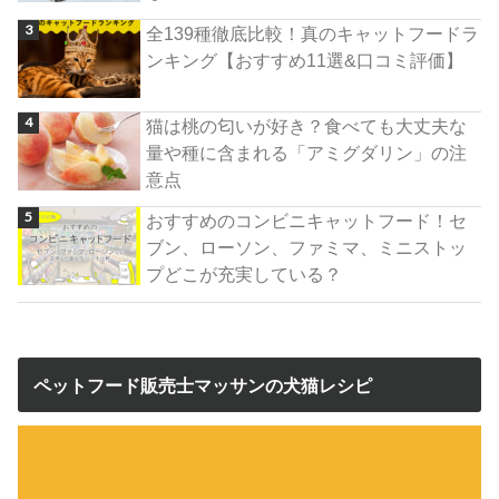
全139種徹底比較！真のキャットフードラ
ンキング【おすすめ11選&口コミ評価】
猫は桃の匂いが好き？食べても大丈夫な
量や種に含まれる「アミグダリン」の注
意点
おすすめのコンビニキャットフード！セ
ブン、ローソン、ファミマ、ミニストッ
プどこが充実している？
ペットフード販売士マッサンの犬猫レシピ