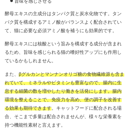
旨味を感じさせる
酵母エキスの主成分はタンパク質と炭水化物です。タン
パク質を構成するアミノ酸がバランスよく配合されてい
て、猫に必要な必須アミノ酸を補うにも効果的です。
酵母エキスには核酸という旨みを構成する成分が含まれ
るため、旨味を感じられる猫の嗜好性アップにも作用し
ているかもしれません。
また、
βグルカンとマンナンオリゴ糖の食物繊維源も含ま
れていて、ミネラルやビタミンも豊富なので、腸内に生
息する細菌の数を増やしたり働きを活発にします。腸内
環境を整えることで、免疫力を高め、便の調子を改善す
る効果も期待できます
。キャットフードに配合される場
合、そこまで多量は配合されませんが、様々な栄養素を
持つ機能性素材と言えます。