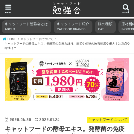
menu
search
キャットフード勉強会とは
キャットフード紹介
猫の種類
原材料
ABOUT
CAT FOOD BRANDS
CAT
INGRED
HOME
キャットフードについて
キャットフードの酵母エキス。発酵菌の免疫力維持、疲労や便秘の改善効果や働き！注意点や
毒性は？
2020.06.30
2022.01.24
キャットフードについて
キャットフードの酵母エキス。発酵菌の免疫