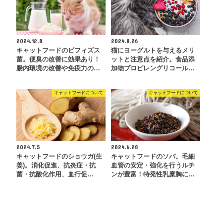
2024.12.8
2024.8.26
キャットフードのビフィズス
猫にヨーグルトを与えるメリ
菌。便臭の改善に効果あり！
ットと注意点を紹介。食品添
腸内環境の改善や免疫力の…
加物プロピレングリコール…
キャットフードについて
キャットフードについて
2024.7.5
2024.6.28
キャットフードのショウガ(生
キャットフードのソバ。毛細
姜)。消化促進、抗炎症・抗
血管の安定・強化を行うルチ
菌・抗酸化作用、血行促…
ンが豊富！特発性乳糜胸に…