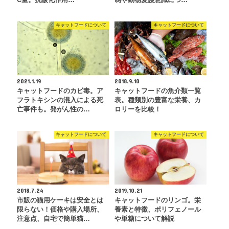
C量。抗酸化作用…
制や動物愛護意識につ…
キャットフードについて
キャットフードについて
2021.1.19
2018.9.10
キャットフードのカビ毒。ア
キャットフードの魚介類一覧
フラトキシンの混入による死
表。種類別の豊富な栄養、カ
亡事件も。発がん性の…
ロリーを比較！
キャットフードについて
キャットフードについて
2018.7.24
2019.10.21
市販の猫用ケーキは安全とは
キャットフードのリンゴ。栄
限らない！価格や購入場所、
養素と特徴、ポリフェノール
注意点、自宅で簡単猫…
や単糖について解説