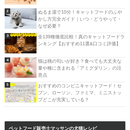
ぬるま湯で10分！キャットフードのふや
かし方完全ガイド｜いつ・どうやって・
なぜ必要？
全139種徹底比較！真のキャットフードラ
ンキング【おすすめ11選&口コミ評価】
猫は桃の匂いが好き？食べても大丈夫な
量や種に含まれる「アミグダリン」の注
意点
おすすめのコンビニキャットフード！セ
ブン、ローソン、ファミマ、ミニストッ
プどこが充実している？
ペットフード販売士マッサンの犬猫レシピ