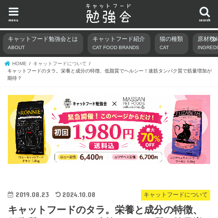
menu
search
キャットフード勉強会とは
キャットフード紹介
猫の種類
原材料
ABOUT
CAT FOOD BRANDS
CAT
INGRED
HOME
キャットフードについて
キャットフードのタラ。栄養と成分の特徴、低脂質でヘルシー！速筋タンパク質で筋量増加が
期待？
2019.08.23
2024.10.08
キャットフードについて
キャットフードのタラ。栄養と成分の特徴、