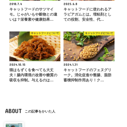
2018.7.4
2025.6.8
キャットフードのサツマイ
キャットフードに使われるア
モ。じゃがいもや穀物との違
ラビアガムとは。増粘剤とし
いは？栄養素や健康効果…
ての役割、安全性、代…
キャットフードについて
キャットフードについて
2024.10.15
2024.1.31
猫はもずくを食べても大丈
キャットフードのフェヌグリ
夫！腸内環境の改善や糖質の
ーク。消化促進や整腸、脂肪
吸収を抑制。与えるのは…
蓄積抑制作用あり！ク…
ABOUT
この記事をかいた人