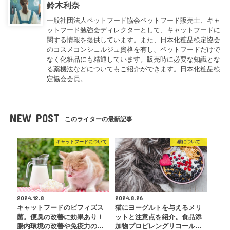
鈴木利奈
一般社団法人ペットフード協会ペットフード販売士、キャ
ットフード勉強会ディレクターとして、キャットフードに
関する情報を提供しています。また、日本化粧品検定協会
のコスメコンシェルジュ資格を有し、ペットフードだけで
なく化粧品にも精通しています。販売時に必要な知識とな
る薬機法などについてもご紹介ができます。日本化粧品検
定協会会員。
NEW POST
このライターの最新記事
キャットフードについて
猫について
2024.12.8
2024.8.26
キャットフードのビフィズス
猫にヨーグルトを与えるメリ
菌。便臭の改善に効果あり！
ットと注意点を紹介。食品添
腸内環境の改善や免疫力の…
加物プロピレングリコール…