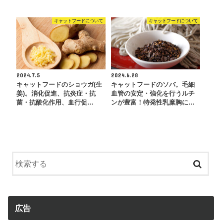
キャットフードについて
キャットフードについて
2024.7.5
2024.6.28
キャットフードのショウガ(生
キャットフードのソバ。毛細
姜)。消化促進、抗炎症・抗
血管の安定・強化を行うルチ
菌・抗酸化作用、血行促…
ンが豊富！特発性乳糜胸に…
広告