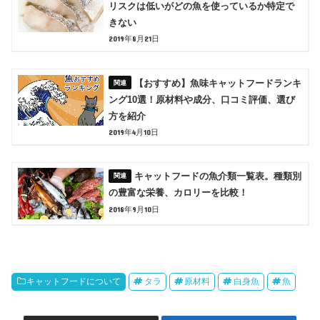
リスクは低いがどの魚を使っているか特定で
きない
2019年8月21日
【おすすめ】魚味キャットフードランキ
ング10選！原材料や成分、口コミ評価、選び
方を紹介
2019年4月10日
キャットフードの魚介類一覧表。種類別
の豊富な栄養、カロリーを比較！
2018年9月10日
キャットフードについて
タラ
原材料
白身魚
魚