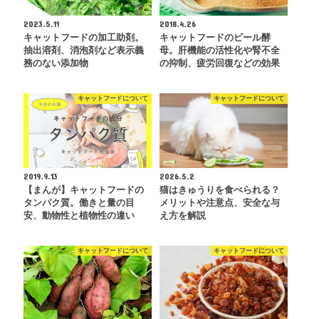
2023.5.11
2018.4.26
キャットフードの加工助剤。
キャットフードのビール酵
抽出溶剤、消泡剤など表示義
母。肝機能の活性化や腎不全
務のない添加物
の抑制、疲労回復などの効果
キャットフードについて
キャットフードについて
2019.9.13
2026.5.2
【まんが】キャットフードの
猫はきゅうりを食べられる？
タンパク質。働きと量の目
メリットや注意点、安全な与
安、動物性と植物性の違い
え方を解説
キャットフードについて
キャットフードについて