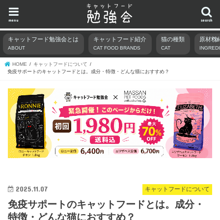
menu
search
キャットフード勉強会とは
キャットフード紹介
猫の種類
原材料
ABOUT
CAT FOOD BRANDS
CAT
INGRED
HOME
キャットフードについて
免疫サポートのキャットフードとは。成分・特徴・どんな猫におすすめ？
2025.11.07
キャットフードについて
免疫サポートのキャットフードとは。成分・
特徴・どんな猫におすすめ？