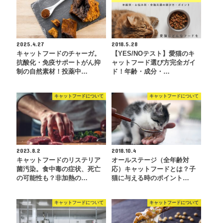
2025.4.27
2018.5.28
キャットフードのチャーガ。
【YES/NOテスト】愛猫のキ
抗酸化・免疫サポートがん抑
ャットフード選び方完全ガイ
制の自然素材！投薬中…
ド！年齢・成分・…
キャットフードについて
キャットフードについて
2023.8.2
2018.10.4
キャットフードのリステリア
オールステージ（全年齢対
菌汚染。食中毒の症状、死亡
応）キャットフードとは？子
の可能性も？非加熱の…
猫に与える時のポイント…
キャットフードについて
キャットフードについて