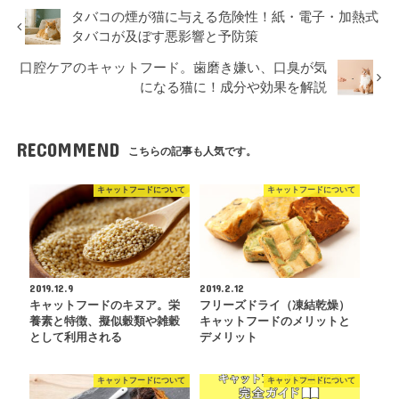
タバコの煙が猫に与える危険性！紙・電子・加熱式
タバコが及ぼす悪影響と予防策
口腔ケアのキャットフード。歯磨き嫌い、口臭が気
になる猫に！成分や効果を解説
RECOMMEND
こちらの記事も人気です。
キャットフードについて
キャットフードについて
2019.12.9
2019.2.12
キャットフードのキヌア。栄
フリーズドライ（凍結乾燥）
養素と特徴、擬似穀類や雑穀
キャットフードのメリットと
として利用される
デメリット
キャットフードについて
キャットフードについて