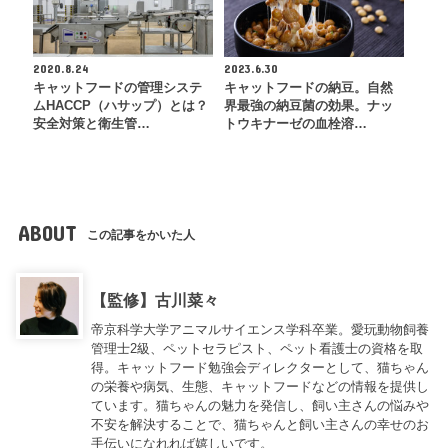
2020.8.24
2023.6.30
キャットフードの管理システ
キャットフードの納豆。自然
ムHACCP（ハサップ）とは？
界最強の納豆菌の効果。ナッ
安全対策と衛生管…
トウキナーゼの血栓溶…
ABOUT
この記事をかいた人
【監修】古川菜々
帝京科学大学アニマルサイエンス学科卒業。愛玩動物飼養
管理士2級、ペットセラピスト、ペット看護士の資格を取
得。キャットフード勉強会ディレクターとして、猫ちゃん
の栄養や病気、生態、キャットフードなどの情報を提供し
ています。猫ちゃんの魅力を発信し、飼い主さんの悩みや
不安を解決することで、猫ちゃんと飼い主さんの幸せのお
手伝いになれれば嬉しいです。