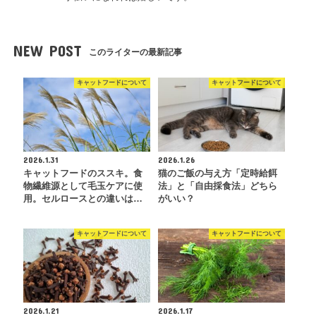
NEW POST
このライターの最新記事
キャットフードについて
キャットフードについて
2026.1.31
2026.1.26
キャットフードのススキ。食
猫のご飯の与え方「定時給餌
物繊維源として毛玉ケアに使
法」と「自由採食法」どちら
用。セルロースとの違いは…
がいい？
キャットフードについて
キャットフードについて
2026.1.21
2026.1.17