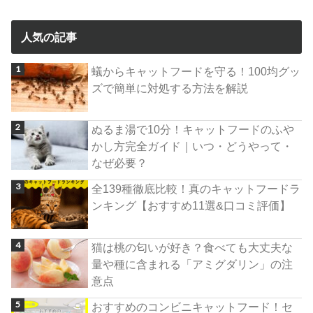
人気の記事
蟻からキャットフードを守る！100均グッ
ズで簡単に対処する方法を解説
ぬるま湯で10分！キャットフードのふや
かし方完全ガイド｜いつ・どうやって・
なぜ必要？
全139種徹底比較！真のキャットフードラ
ンキング【おすすめ11選&口コミ評価】
猫は桃の匂いが好き？食べても大丈夫な
量や種に含まれる「アミグダリン」の注
意点
おすすめのコンビニキャットフード！セ