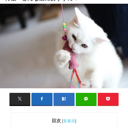
目次
[
非表示
]