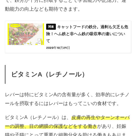
で、鉄分が十分に摂取することで学習能力や記憶力、運
動能力の向上なども期待できます。
キャットフードの鉄分。過剰も欠乏も危
険！ヘム鉄と非ヘム鉄の吸収率の違いについ
て
2020年10月29日
ビタミンA（レチノール）
レバーは特にビタミンAの含有量が多く、効率的にレチノ
ールを摂取するにはレバーはもってこいの食材です。
ビタミンA（レチノール）は、
皮膚の再生やターンオーバ
ーの調整、目の網膜の保護などをする働き
があり、妊娠
猫や子猫にとって重要な細胞分化を助ける働きもありま