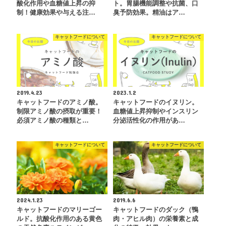
酸化作用や血糖値上昇の抑
ト。胃腸機能調整や抗菌、口
制！健康効果や与える注…
臭予防効果。精油はア…
キャットフードについて
キャットフードについて
2019.4.23
2023.1.2
キャットフードのアミノ酸。
キャットフードのイヌリン。
制限アミノ酸の摂取が重要！
血糖値上昇抑制やインスリン
必須アミノ酸の種類と…
分泌活性化の作用があ…
キャットフードについて
キャットフードについて
2024.1.23
2019.6.6
キャットフードのマリーゴー
キャットフードのダック（鴨
ルド。抗酸化作用のある黄色
肉・アヒル肉）の栄養素と成