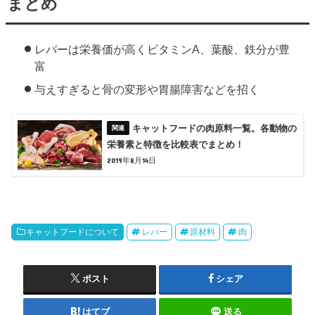
まとめ
レバーは栄養価が高くビタミンA、葉酸、鉄分が豊
富
与えすぎると骨の変形や胃腸障害などを招く
キャットフードの肉原料一覧。各動物の
栄養素と特徴を比較表でまとめ！
2019年8月14日
キャットフードについて
レバー
原材料
肉
ポスト
シェア
はてブ
送る