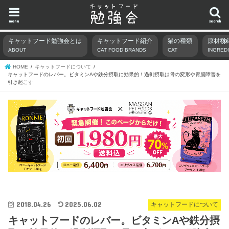
menu
search
キャットフード勉強会とは
キャットフード紹介
猫の種類
原材料
ABOUT
CAT FOOD BRANDS
CAT
INGRED
HOME
キャットフードについて
キャットフードのレバー。ビタミンAや鉄分摂取に効果的！過剰摂取は骨の変形や胃腸障害を
引き起こす
2018.04.26
2025.06.02
キャットフードについて
キャットフードのレバー。ビタミンAや鉄分摂