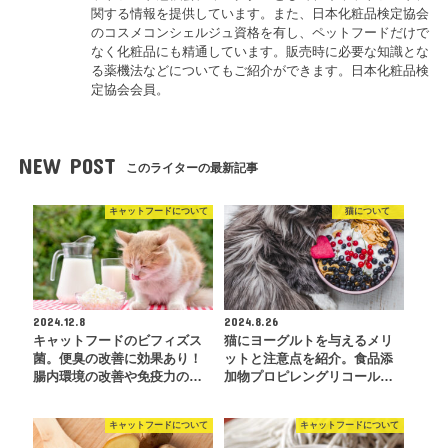
関する情報を提供しています。また、日本化粧品検定協会
のコスメコンシェルジュ資格を有し、ペットフードだけで
なく化粧品にも精通しています。販売時に必要な知識とな
る薬機法などについてもご紹介ができます。日本化粧品検
定協会会員。
NEW POST
このライターの最新記事
キャットフードについて
猫について
2024.12.8
2024.8.26
キャットフードのビフィズス
猫にヨーグルトを与えるメリ
菌。便臭の改善に効果あり！
ットと注意点を紹介。食品添
腸内環境の改善や免疫力の…
加物プロピレングリコール…
キャットフードについて
キャットフードについて