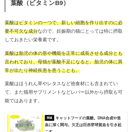
葉酸（ビタミンB9）
葉酸はビタミンの一つで、
新しい細胞を作り出すのに必
要不可欠な成分
なので、妊娠期の猫にとっては特に摂取
しておきたい栄養素です。
葉酸は胎児の体の形や機能を正常に成長させる成分とも
言われており、母猫が葉酸不足になると、胎児の体に異
常が出たり神経疾患を患うことも。
葉酸はほうれん草やレタスなど他食材にも含まれてい
て、また猫用サプリメントなどレバー以外から摂取も可
能ではあります。
キャットフードの葉酸。DNA合成や造
血に深く関与。欠乏は巨赤芽球貧血を引き起
こす