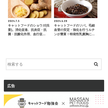
2024.7.5
2024.6.28
キャットフードのショウガ(生
キャットフードのソバ。毛細
姜)。消化促進、抗炎症・抗
血管の安定・強化を行うルチ
菌・抗酸化作用、血行促…
ンが豊富！特発性乳糜胸に…
広告