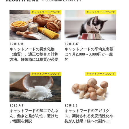
キャットフードについて
キャットフードについて
2018.8.16
2018.5.17
キャットフードの炭水化物
キャットフードの平均支出額
（糖質）。適正な割合と計算
は？月2,000～3,000円が一般
方法。妊娠猫には糖質が必要
的
キャットフードについて
キャットフードについて
2020.4.7
2019.8.5
キャットフードの加工でんぷ
キャットフードのアガリク
ん。働きと発がん性、避けた
ス。期待される免疫活性化や
い種類を解説
抗がん効果！猫への副作…