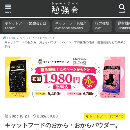
menu
search
キャットフード勉強会とは
キャットフード紹介
猫の種類
原材料
ABOUT
CAT FOOD BRANDS
CAT
INGRED
HOME
キャットフードについて
キャットフードのおから・おからパウダー。ヘルシーで満腹感の持続、便通促進などの効果が
期待
2023.10.23
2024.09.20
キャットフードについて
キャットフードのおから・おからパウダー。