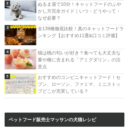
ぬるま湯で10分！キャットフードのふや
かし方完全ガイド｜いつ・どうやって・
なぜ必要？
全139種徹底比較！真のキャットフードラ
ンキング【おすすめ11選&口コミ評価】
猫は桃の匂いが好き？食べても大丈夫な
量や種に含まれる「アミグダリン」の注
意点
おすすめのコンビニキャットフード！セ
ブン、ローソン、ファミマ、ミニストッ
プどこが充実している？
ペットフード販売士マッサンの犬猫レシピ