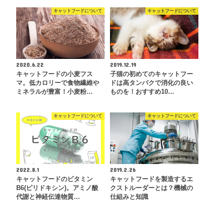
キャットフードについて
キャットフードについて
2020.6.22
2019.12.19
キャットフードの小麦フス
子猫の初めてのキャットフー
マ。低カロリーで食物繊維や
ドは高タンパクで消化の良い
ミネラルが豊富！小麦粉…
ものを！おすすめ10…
キャットフードについて
キャットフードについて
2022.8.1
2019.2.26
キャットフードのビタミン
キャットフードを製造するエ
B6(ピリドキシン)。アミノ酸
クストルーダーとは？機械の
代謝と神経伝達物質…
仕組みと知識