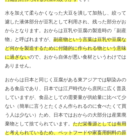
水を加えて柔らかくなった大豆を潰して加熱し、絞って
濾した液体部分が豆乳として利用され、残った部分がお
からとなります。おからは豆乳や豆腐の製造時の「副産
物」と呼ばれますが、
副産物という言葉は豆乳や豆腐な
ど何かを製造するために付随的に作られる物という意味
に過ぎない
ので、おから自体が悪い食材というわけでは
ありません。
おからは日本と同じく豆腐がある東アジアでは馴染みの
ある食品であり、日本では江戸時代から庶民に広く普及
していますが、食品としての需要量が供給量に比べて少
ない（簡単に言うとたくさん作られるのに食べたくて買
う人は少ない）ため、日本ではおからの大部分は産業廃
棄物として捨てられています。
ただ栄養源としては有用
と考えられているため、ペットフードや家畜用飼料の原