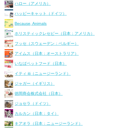
ハロー（アメリカ）
ハッピーキャット（ドイツ）
Because, Animals
ホリスティックレセピー（日本：アメリカ）
フッセ（スウェーデン：ベルギー）
アイムス（日本：オーストラリア）
いなばペットフード（日本）
イティ iti（ニュージーランド）
ジャガー（イギリス）
徳岡商会株式会社（日本）
ジョセラ（ドイツ）
カルカン（日本：タイ）
キアオラ（日本：ニュージーランド）