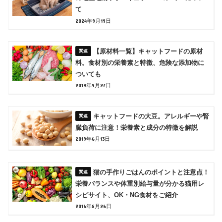
て
2024年9月19日
【原材料一覧】キャットフードの原材
料。食材別の栄養素と特徴、危険な添加物に
ついても
2019年9月27日
キャットフードの大豆。アレルギーや腎
臓負荷に注意！栄養素と成分の特徴を解説
2019年6月13日
猫の手作りごはんのポイントと注意点！
栄養バランスや体重別給与量が分かる猫用レ
シピサイト、OK・NG食材をご紹介
2016年8月26日