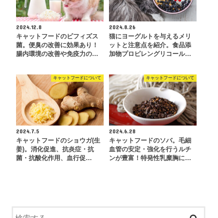
2024.12.8
2024.8.26
キャットフードのビフィズス
猫にヨーグルトを与えるメリ
菌。便臭の改善に効果あり！
ットと注意点を紹介。食品添
腸内環境の改善や免疫力の…
加物プロピレングリコール…
キャットフードについて
キャットフードについて
2024.7.5
2024.6.28
キャットフードのショウガ(生
キャットフードのソバ。毛細
姜)。消化促進、抗炎症・抗
血管の安定・強化を行うルチ
菌・抗酸化作用、血行促…
ンが豊富！特発性乳糜胸に…