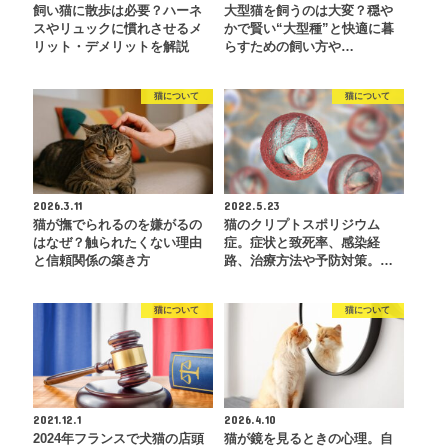
飼い猫に散歩は必要？ハーネ
大型猫を飼うのは大変？穏や
スやリュックに慣れさせるメ
かで賢い“大型種”と快適に暮
リット・デメリットを解説
らすための飼い方や…
猫について
猫について
2026.3.11
2022.5.23
猫が撫でられるのを嫌がるの
猫のクリプトスポリジウム
はなぜ？触られたくない理由
症。症状と致死率、感染経
と信頼関係の築き方
路、治療方法や予防対策。…
猫について
猫について
2021.12.1
2026.4.10
2024年フランスで犬猫の店頭
猫が鏡を見るときの心理。自