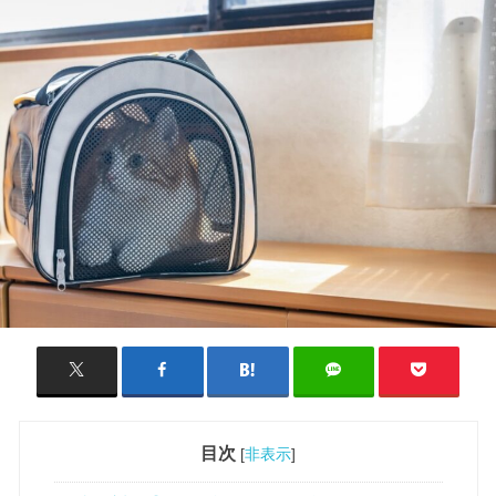
目次
[
非表示
]