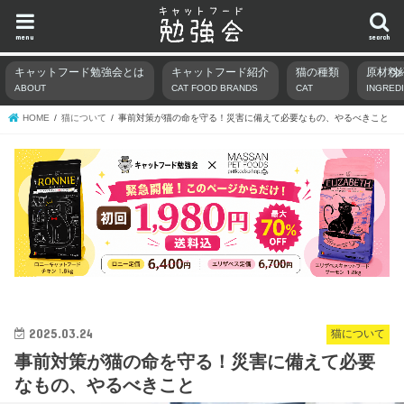
menu
search
キャットフード勉強会とは
キャットフード紹介
猫の種類
原材料
ABOUT
CAT FOOD BRANDS
CAT
INGRED
HOME
猫について
事前対策が猫の命を守る！災害に備えて必要なもの、やるべきこと
2025.03.24
猫について
事前対策が猫の命を守る！災害に備えて必要
なもの、やるべきこと