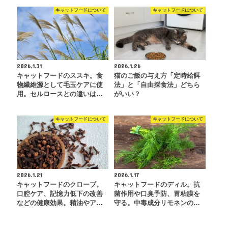
キャットフードについて
キャットフードについて
2026.1.31
2026.1.26
キャットフードのススキ。食
猫のご飯の与え方「定時給餌
物繊維源として毛玉ケアに使
法」と「自由採食法」どちら
用。セルロースとの違いは…
がいい？
キャットフードについて
キャットフードについて
2026.1.21
2026.1.17
キャットフードのクローブ。
キャットフードのディル。抗
口腔ケア、記憶力低下の改善
菌作用や口臭予防、胃粘膜を
などの健康効果。精油やア…
守る。中毒成分リモネンの…