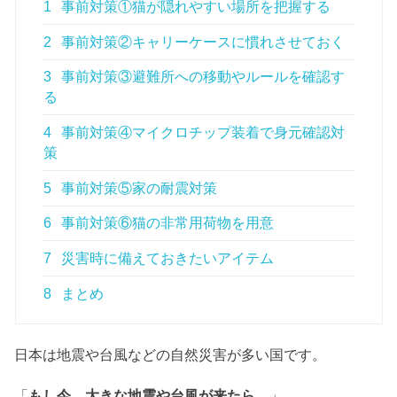
1
事前対策①猫が隠れやすい場所を把握する
2
事前対策②キャリーケースに慣れさせておく
3
事前対策③避難所への移動やルールを確認す
る
4
事前対策④マイクロチップ装着で身元確認対
策
5
事前対策⑤家の耐震対策
6
事前対策⑥猫の非常用荷物を用意
7
災害時に備えておきたいアイテム
8
まとめ
日本は地震や台風などの自然災害が多い国です。
「
もし今、大きな地震や台風が来たら…
」