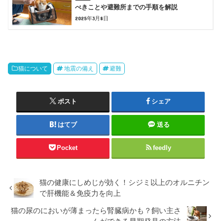
べきことや避難所までの手順を解説
2025年3月8日
猫について
地震の備え
避難
ポスト
シェア
はてブ
送る
Pocket
feedly
猫の健康にしめじが効く！シジミ以上のオルニチン
で肝機能＆免疫力を向上
猫の尿のにおいが薄まったら腎臓病かも？飼い主さ