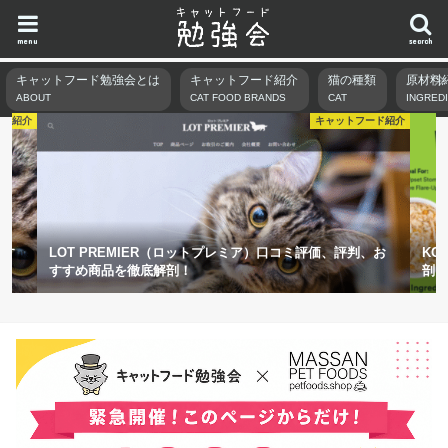
menu
search
キャットフード勉強会とは
キャットフード紹介
猫の種類
原材料
ABOUT
CAT FOOD BRANDS
CAT
INGRED
ード紹介
キャットフード紹介
、お
KOHA（コハ）口コミ評価、評判、おすすめ商品を徹底解
CA
剖！
底