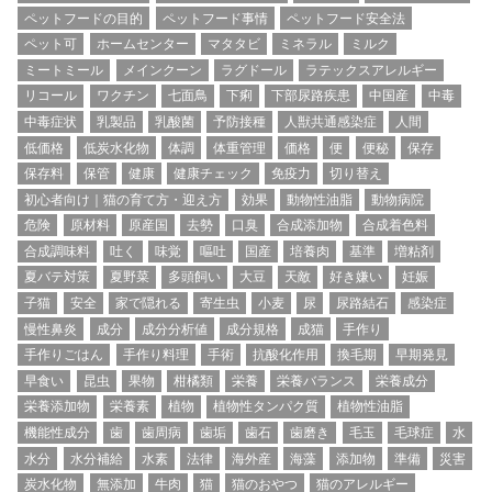
ペットフードの目的
ペットフード事情
ペットフード安全法
ペット可
ホームセンター
マタタビ
ミネラル
ミルク
ミートミール
メインクーン
ラグドール
ラテックスアレルギー
リコール
ワクチン
七面鳥
下痢
下部尿路疾患
中国産
中毒
中毒症状
乳製品
乳酸菌
予防接種
人獣共通感染症
人間
低価格
低炭水化物
体調
体重管理
価格
便
便秘
保存
保存料
保管
健康
健康チェック
免疫力
切り替え
初心者向け｜猫の育て方・迎え方
効果
動物性油脂
動物病院
危険
原材料
原産国
去勢
口臭
合成添加物
合成着色料
合成調味料
吐く
味覚
嘔吐
国産
培養肉
基準
増粘剤
夏バテ対策
夏野菜
多頭飼い
大豆
天敵
好き嫌い
妊娠
子猫
安全
家で隠れる
寄生虫
小麦
尿
尿路結石
感染症
慢性鼻炎
成分
成分分析値
成分規格
成猫
手作り
手作りごはん
手作り料理
手術
抗酸化作用
換毛期
早期発見
早食い
昆虫
果物
柑橘類
栄養
栄養バランス
栄養成分
栄養添加物
栄養素
植物
植物性タンパク質
植物性油脂
機能性成分
歯
歯周病
歯垢
歯石
歯磨き
毛玉
毛球症
水
水分
水分補給
水素
法律
海外産
海藻
添加物
準備
災害
炭水化物
無添加
牛肉
猫
猫のおやつ
猫のアレルギー