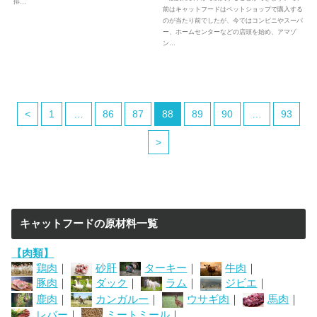
排…
前はキャットフードはペットショップで購入する
のが当たり前でしたが、今ではコンビニやスーパ
ー、ホームセンターなどの店頭を始め、アマゾ
ン…
<
1
…
86
87
88
89
90
…
93
>
キャットフードの原材料一覧
【肉類】
鶏肉
｜
砂肝
ターキー
｜
牛肉
｜
豚肉
｜
ダック
｜
ラム
｜
ジビエ
｜
鹿肉
｜
カンガルー
｜
ウサギ肉
｜
馬肉
｜
レバー
｜
ミートミール
｜