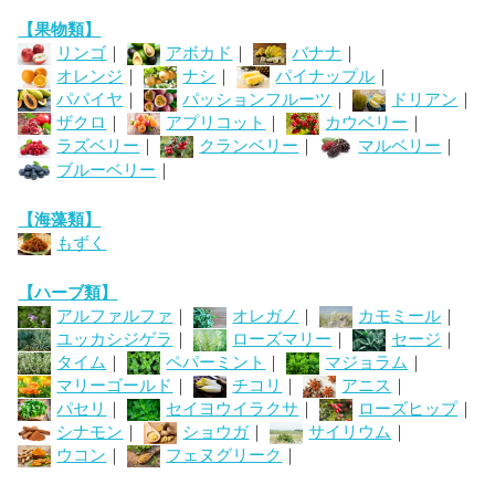
【果物類】
リンゴ
｜
アボカド
｜
バナナ
｜
オレンジ
｜
ナシ
｜
パイナップル
｜
パパイヤ
｜
パッションフルーツ
｜
ドリアン
｜
ザクロ
｜
アプリコット
｜
カウベリー
｜
ラズベリー
｜
クランベリー
｜
マルベリー
｜
ブルーベリー
｜
【海藻類】
もずく
【ハーブ類】
アルファルファ
｜
オレガノ
｜
カモミール
｜
ユッカシジゲラ
｜
ローズマリー
｜
セージ
｜
タイム
｜
ペパーミント
｜
マジョラム
｜
マリーゴールド
｜
チコリ
｜
アニス
｜
パセリ
｜
セイヨウイラクサ
｜
ローズヒップ
｜
シナモン
｜
ショウガ
｜
サイリウム
｜
ウコン
｜
フェヌグリーク
｜