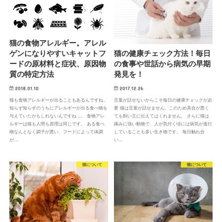
猫の食物アレルギー。アレル
ゲンになりやすいキャットフ
猫の健康チェック方法！毎日
ードの原材料と症状、原因物
の食事や世話から病気の早期
質の特定方法
発見を！
2018.01.10
2017.12.26
猫も食物アレルギーが出ることもあるんですね。
言葉が話せないからこそ毎日の健康チェックが必
知らず知らずのうちにアレルギーが出る食べ物を
要 猫は言葉が話せません。このため具合が悪く
与えていたかもしれないんですね…。 食物アレ
ても飼い主に伝えてはくれません。 さらに猫は
ルギーは猫も人間も原理は同じです。 ある食べ
痛みに強い動物で、人が気付く頃には病気が進行
物なんとなく調子が悪い、フードによって体調
していることも多い生き物です。 毎日触れ合
が…
い…
猫について
猫について