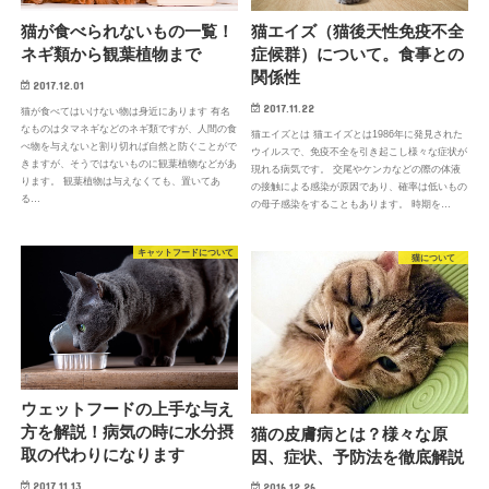
猫が食べられないもの一覧！
猫エイズ（猫後天性免疫不全
ネギ類から観葉植物まで
症候群）について。食事との
関係性
2017.12.01
2017.11.22
猫が食べてはいけない物は身近にあります 有名
なものはタマネギなどのネギ類ですが、人間の食
猫エイズとは 猫エイズとは1986年に発見された
べ物を与えないと割り切れば自然と防ぐことがで
ウイルスで、免疫不全を引き起こし様々な症状が
きますが、そうではないものに観葉植物などがあ
現れる病気です。 交尾やケンカなどの際の体液
ります。 観葉植物は与えなくても、置いてあ
の接触による感染が原因であり、確率は低いもの
る…
の母子感染をすることもあります。 時期を…
キャットフードについて
猫について
ウェットフードの上手な与え
方を解説！病気の時に水分摂
猫の皮膚病とは？様々な原
取の代わりになります
因、症状、予防法を徹底解説
2017.11.13
2016.12.26