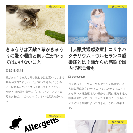
猫について
猫について
きゅうりは天敵？猫がきゅう
【人獣共通感染症】コリネバ
りに驚く理由と飼い主がやっ
クテリウム・ウルセランス感
てはいけないこと
染症とは？猫からの感染で国
内で死亡者も
2018.01.18
2018.01.15
猫がきゅうりを見て飛び跳ねるほど驚いてしまう
動画が話題ですよね！ただ置いてあるだけなの
コリネバクテリウム・ウルセランス感染症とは
に、なぜあんなにもびっくりしてしまうのでしょ
人獣共通感染症の一つ コリネバクテリウム・ウ
うか？ 猫の驚く様子に「おもしろい」という反
ルセランス感染症は犬や猫から人間に感染する人
応もあれば、「かわいそう」という意見も多いよ
獣共通感染症で、コリネバクテリウム・ウルセラ
う…
ンスという細菌によって引き起こされる感染症
で…
猫について
猫について