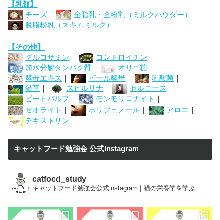
【乳類】
チーズ
｜
全脂乳・全粉乳（ミルクパウダー）
｜
脱脂粉乳（スキムミルク）
｜
【その他】
グルコサミン
｜
コンドロイチン
｜
加水分解タンパク質
｜
オリゴ糖
｜
酵母エキス
｜
ビール酵母
｜
乳酸菌
｜
猫草
｜
スピルリナ
｜
セルロース
｜
ビートパルプ
｜
モンモリロナイト
｜
ゼオライト
｜
ポリフェノール
｜
アロエ
｜
デキストリン
｜
キャットフード勉強会 公式Instagram
catfood_study
キャットフード勉強会公式Instagram｜猫の栄養学を学ぶ