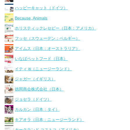
ハッピーキャット（ドイツ）
Because, Animals
ホリスティックレセピー（日本：アメリカ）
フッセ（スウェーデン：ベルギー）
アイムス（日本：オーストラリア）
いなばペットフード（日本）
イティ iti（ニュージーランド）
ジャガー（イギリス）
徳岡商会株式会社（日本）
ジョセラ（ドイツ）
カルカン（日本：タイ）
キアオラ（日本：ニュージーランド）
カークランド コストコ（アメリカ）