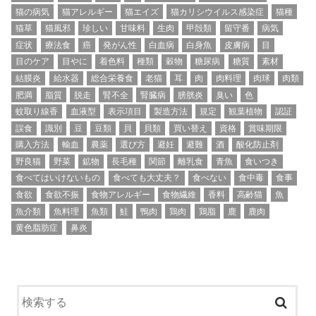
猫の病気
猫アレルギー
猫エイズ
猫カリシウイルス感染症
猫種
猫草
猫風邪
珍しい
甘味料
生肉
甲殻類
留守番
病気
症状
療法食
癌
発がん性
白血病
白身魚
皮膚病
目
目のケア
目やに
着色料
種類
穀物
糖尿病
糖質
素材
結膜炎
給水器
総合栄養食
老猫
耳
肉
肉料理
肉球
肉類
肥満
脂質
脱走
腎不全
腎臓病
膀胱炎
臭い
色
蚊取り線香
血液型
表示項目
製造方法
規定
観葉植物
認証
誤食
識別
豆
豆類
貝
貝類
買い替え
資格
賞味期限
購入方法
輸血
農薬
選び方
避妊
避難
酒
酸化防止剤
野良猫
野菜
鉱物
長毛種
関節
離乳食
青魚
食いつき
食べてはいけないもの
食べても大丈夫？
食べない
食中毒
食事
食欲
食欲不振
食物アレルギー
食物繊維
香料
高齢猫
魚
魚介類
魚料理
魚類
鮭
鴨肉
鶏肉
鶏脂
鹿
鹿肉
黄色脂肪症
鼻炎