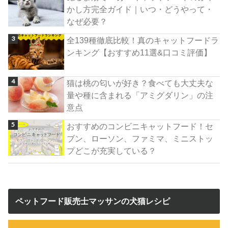
かし方完全ガイド｜いつ・どうやって・
なぜ必要？
全139種徹底比較！真のキャットフードラ
ンキング【おすすめ11選&口コミ評価】
猫は桃の匂いが好き？食べても大丈夫な
量や種に含まれる「アミグダリン」の注
意点
おすすめのコンビニキャットフード！セ
ブン、ローソン、ファミマ、ミニストッ
プどこが充実している？
ペットフード販売士マッサンの犬猫レシピ