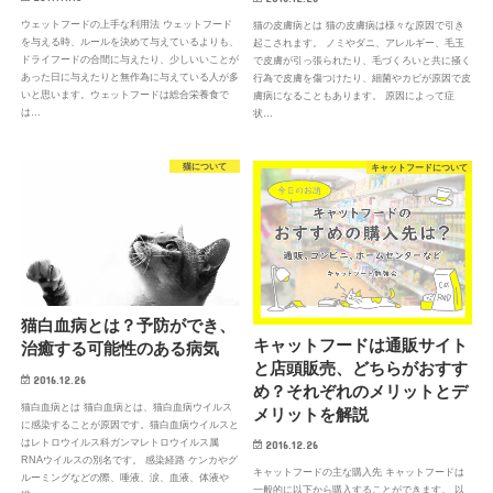
ウェットフードの上手な利用法 ウェットフード
猫の皮膚病とは 猫の皮膚病は様々な原因で引き
を与える時、ルールを決めて与えているよりも、
起こされます。 ノミやダニ、アレルギー、毛玉
ドライフードの合間に与えたり、少しいいことが
で皮膚が引っ張られたり、毛づくろいと共に掻く
あった日に与えたりと無作為に与えている人が多
行為で皮膚を傷つけたり、細菌やカビが原因で皮
いと思います。ウェットフードは総合栄養食で
膚病になることもあります。 原因によって症
は…
状…
猫について
キャットフードについて
猫白血病とは？予防ができ、
キャットフードは通販サイト
治癒する可能性のある病気
と店頭販売、どちらがおすす
2016.12.26
め？それぞれのメリットとデ
猫白血病とは 猫白血病とは、猫白血病ウイルス
メリットを解説
に感染することが原因です。猫白血病ウイルスと
はレトロウイルス科ガンマレトロウイルス属
2016.12.26
RNAウイルスの別名です。 感染経路 ケンカやグ
キャットフードの主な購入先 キャットフードは
ルーミングなどの際、唾液、涙、血液、体液や
一般的に以下から購入することができます。 以