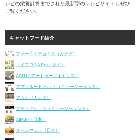
シピの栄養計算までされた最新型のレシピサイトもぜひ
ご覧ください。
キャットフード紹介
ファーストチョイス（カナダ）
エイプロ / A Pro（タイ）
AATU / アートゥー（イギリス）
アブソルート ペット（ニュージーランド）
アカナ（カナダ）
アディクション（ニュージーランド）
AIM30（日本）
オールウェル（日本）