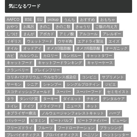
気になるワード
AAFCO
BSE
EU
pickup
うんち
おすすめ
おもちゃ
おやつ
お風呂
きのこ
きのこ類
きゅうり
ご飯の与え方
しつけ
まんが
アボカド
アミノ酸
アルコール
アレルギー
イギリス
ウェットフード
ウサギ肉
エアドライ製法
エイズ
オイル
オッドアイ
オメガ3脂肪酸
オメガ6脂肪酸
オーガニック
カビ
カルシウム
カロリー
カンガルー
キャットタワー
キャットフード
キャットフードランキング
キャリーケース
クランベリー
グレインフリー
コリネバクテリウム・ウルセランス感染症
コンビニ
サプリメント
サーモン
シニア
シャンプー
シングルプロテイン
ジビエ
スコティッシュフォールド
スーパー
スーパーフード
セミモイスト
タラ
タンパク質
ターキー
ダイエット
チキン
デンタルケア
トイレ
ドイツ
ドライフード
ニュース
ネット
ネブライザー療法
ノルウェージャンフォレストキャット
ハーブ
パッケージ
ビタミン
ビートパルプ
ビートファイバー
ピューレ
フリーズドライ
フルーツ
フードローテーション
ブラッシング
プレバイオティクス
プロバイオティクス
ベニソン
ペットシッター