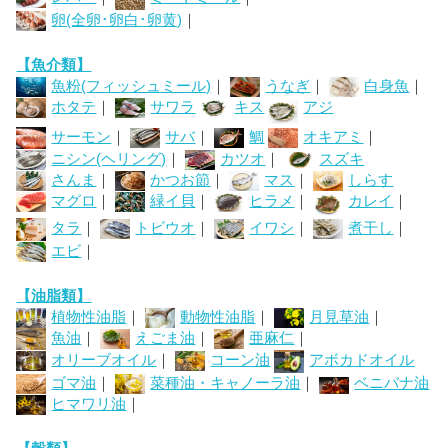
卵(全卵･卵白･卵黄)
｜
【魚介類】
魚粉(フィッシュミール)
｜
うなぎ
｜
白身魚
｜
ホタテ
｜
サワラ
キス
アジ
サーモン
｜
サバ
｜
鯛
オキアミ
｜
ニシン(ヘリング)
｜
カツオ
｜
スズキ
さんま
｜
かつお節
｜
マス
｜
しらす
マグロ
｜
緑イ貝
｜
ヒラメ
｜
カレイ
｜
タラ
｜
トビウオ
｜
イワシ
｜
煮干し
｜
エビ
｜
【油脂類】
植物性油脂
｜
動物性油脂
｜
月見草油
｜
魚油
｜
えごま油
｜
亜麻仁
｜
オリーブオイル
｜
コーン油
アボカドオイル
ゴマ油
｜
菜種油・キャノーラ油
｜
ベニバナ油
ヒマワリ油
｜