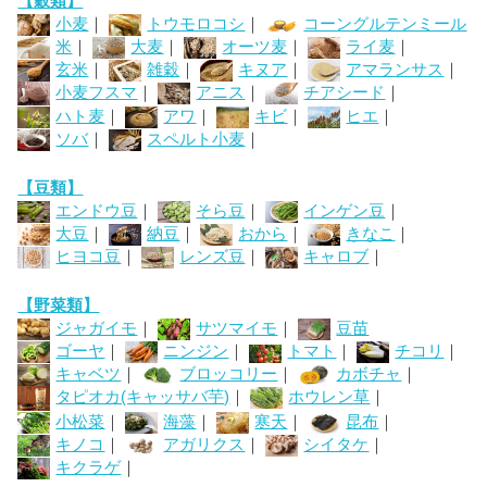
【穀類】
小麦
｜
トウモロコシ
｜
コーングルテンミール
米
｜
大麦
｜
オーツ麦
｜
ライ麦
｜
玄米
｜
雑穀
｜
キヌア
｜
アマランサス
｜
小麦フスマ
｜
アニス
｜
チアシード
｜
ハト麦
｜
アワ
｜
キビ
｜
ヒエ
｜
ソバ
｜
スペルト小麦
｜
【豆類】
エンドウ豆
｜
そら豆
｜
インゲン豆
｜
大豆
｜
納豆
｜
おから
｜
きなこ
｜
ヒヨコ豆
｜
レンズ豆
｜
キャロブ
｜
【野菜類】
ジャガイモ
｜
サツマイモ
｜
豆苗
ゴーヤ
｜
ニンジン
｜
トマト
｜
チコリ
｜
キャベツ
｜
ブロッコリー
｜
カボチャ
｜
タピオカ(キャッサバ芋)
｜
ホウレン草
｜
小松菜
｜
海藻
｜
寒天
｜
昆布
｜
キノコ
｜
アガリクス
｜
シイタケ
｜
キクラゲ
｜